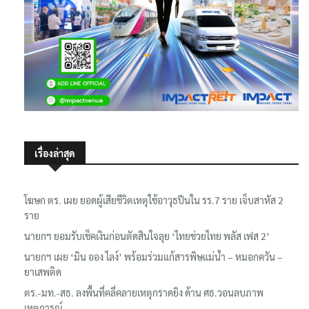
เรื่องล่าสุด
โฆษก ตร. เผย ยอดผู้เสียชีวิตเหตุใช้อาวุธปืนใน รร.7 ราย เจ็บสาหัส 2
ราย
นายกฯ ยอมรับเช็คเงินก่อนตัดสินใจลุย ‘ไทยช่วยไทย พลัส เฟส 2’
นายกฯ เผย ‘มิน ออง ไลง์’ พร้อมร่วมแก้สารพิษแม่น้ำ – หมอกควัน –
ยาเสพติด
ตร.-มท.-สธ. ลงพื้นที่คลี่คลายเหตุกราดยิง ด้าน ศธ.วอนลบภาพ
เหตุการณ์