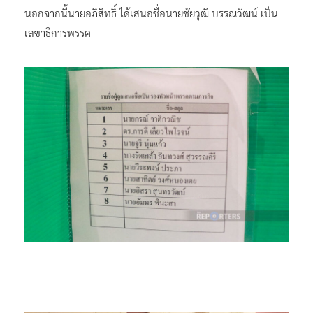
นอกจากนี้นายอภิสิทธิ์ ได้เสนอชื่อนายชัยวุฒิ บรรณวัฒน์ เป็น
เลขาธิการพรรค​