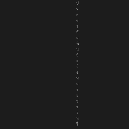
ป
ร
ะ
ช
า
สั
ม
พั
น
ธ์
แ
จ้
ง
ห
ม
า
ย
ข่
า
ว
ห
รื