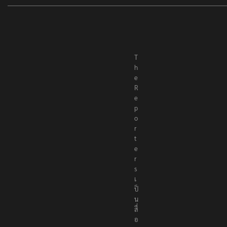
T
h
e
R
e
p
o
r
t
e
r
s
เ
ป็
น
สื่
อ