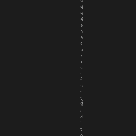
อ
ติ
ด
ต่
อ
ก
อ
ง
บ
ร
ร
ณ
า
ธิ
ก
า
ร
ที่
e
d
i
t
o