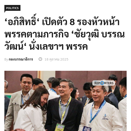
POLITICS
‘อภิสิทธิ์‘ เปิดตัว 8 รองหัวหน้า
พรรคตามภารกิจ ‘ชัยวุฒิ บรรณ
วัฒน์‘ นั่งเลขาฯ พรรค
By
กองบรรณาธิการ
18 ตุลาคม 2025