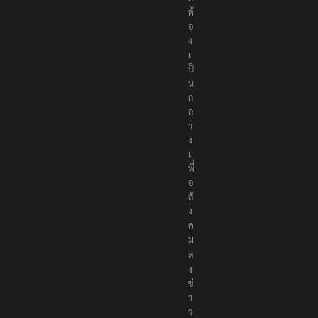
ต้
อ
ง
เ
ป็
น
ก
ล
า
ง
เ
พื่
อ
สั
ง
ค
ม
ส่
ง
ข่
า
ว