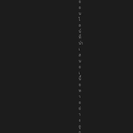
อ
อ
น
ไ
ล
น์
ที่
นำ
เ
ส
น
อ
เ
นื้
อ
ห
า
อ
ย่
า
ง
ถู
ก