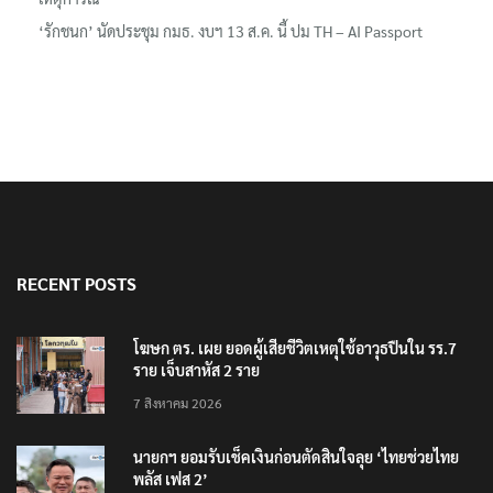
‘รักชนก’ นัดประชุม กมธ. งบฯ 13 ส.ค. นี้ ปม TH – AI Passport
RECENT POSTS
โฆษก ตร. เผย ยอดผู้เสียชีวิตเหตุใช้อาวุธปืนใน รร.7
ราย เจ็บสาหัส 2 ราย
7 สิงหาคม 2026
นายกฯ ยอมรับเช็คเงินก่อนตัดสินใจลุย ‘ไทยช่วยไทย
พลัส เฟส 2’