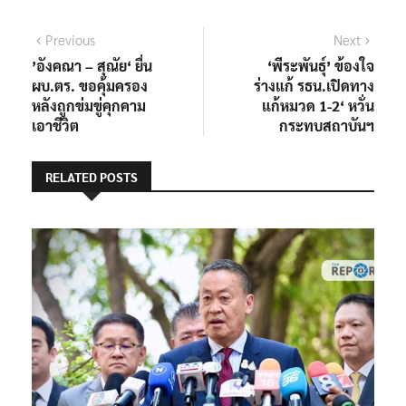
แนะแนว
Previous
Next
Previous
Next
post:
post:
’อังคณา – สุณัย‘ ยื่น
‘พีระพันธุ์’ ข้องใจ
เรื่อง
ผบ.ตร. ขอคุ้มครอง
ร่างแก้ รธน.เปิดทาง
หลังถูกข่มขู่คุกคาม
แก้หมวด 1-2‘ หวั่น
เอาชีวิต
กระทบสถาบันฯ
RELATED POSTS