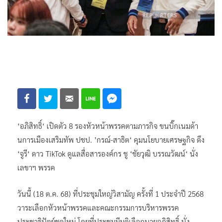
‘อภิสิทธิ์‘ เปิดตัว 8 รองหัวหน้าพรรคตามภารกิจ ขนบิ๊กเนมด้า
นการเมืองเสริมทัพ ปชป. ’กรณ์-สาธิต‘ คุมนโยบายเศรษฐกิจ ดึง
‘จูรี‘ ดาว TikTok ดูแลสื่อสารองค์กร ชู ‘ชัยวุฒิ บรรณวัฒน์‘ นั่ง
เลขาฯ พรรค
วันนี้ (18 ต.ค. 68) ที่ประชุมใหญ่วิสามัญ ครั้งที่ 1 ประจำปี 2568
วาระเลือกหัวหน้าพรรคและคณะกรรมการบริหารพรรค
ประชาธิปัตย์ชุดใหม่ โดยที่ประชุมมีมติเลือกนายอภิสิทธิ์​ นั่ง