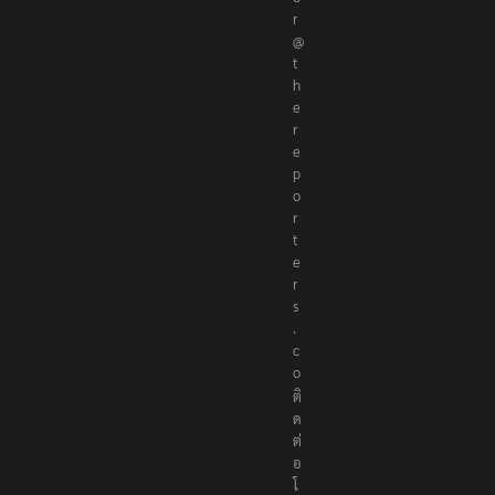
r
@
t
h
e
r
e
p
o
r
t
e
r
s
.
c
o
ติ
ด
ต่
อ
โ