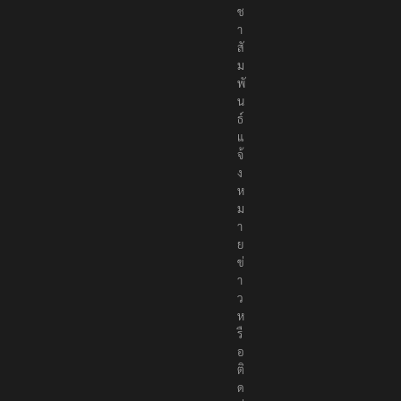
ช
า
สั
ม
พั
น
ธ์
แ
จ้
ง
ห
ม
า
ย
ข่
า
ว
ห
รื
อ
ติ
ด