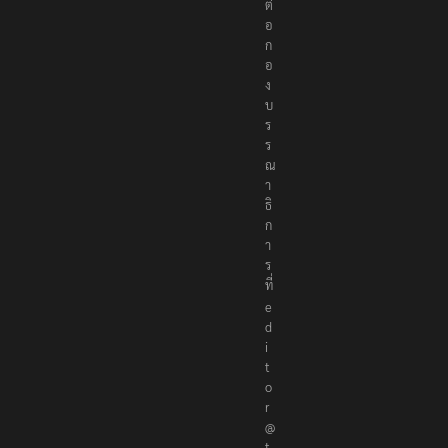
ต่
อ
ก
อ
ง
บ
ร
ร
ณ
า
ธิ
ก
า
ร
ที่
e
d
i
t
o
r
@
t