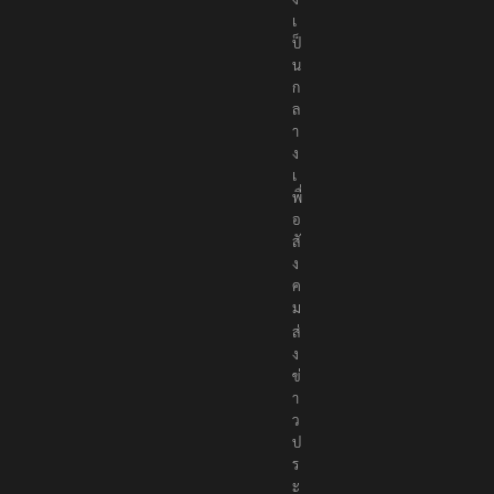
เ
ป็
น
ก
ล
า
ง
เ
พื่
อ
สั
ง
ค
ม
ส่
ง
ข่
า
ว
ป
ร
ะ