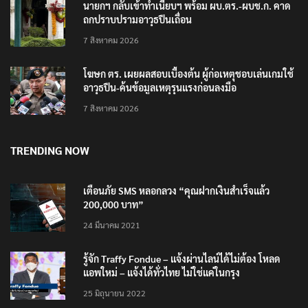
นายกฯ กลับเข้าทำเนียบฯ พร้อม ผบ.ตร.-ผบช.ก. คาด
ถกปราบปรามอาวุธปืนเถื่อน
7 สิงหาคม 2026
โฆษก ตร. เผยผลสอบเบื้องต้น ผู้ก่อเหตุชอบเล่นเกมใช้
อาวุธปืน-ค้นข้อมูลเหตุรุนแรงก่อนลงมือ
7 สิงหาคม 2026
TRENDING NOW
เตือนภัย SMS หลอกลวง “คุณฝากเงินสำเร็จแล้ว
200,000 บาท”
24 มีนาคม 2021
รู้จัก Traffy Fondue – แจ้งผ่านไลน์ได้ไม่ต้อง โหลด
แอพใหม่ – แจ้งได้ทั่วไทย ไม่ใช่แค่ในกรุง
25 มิถุนายน 2022