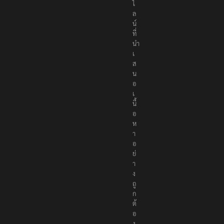
ไ
ล
น์
ที่
นำ
เ
ส
น
อ
เ
นื้
อ
ห
า
อ
ย่
า
ง
ถู
ก
ต้
อ
ง