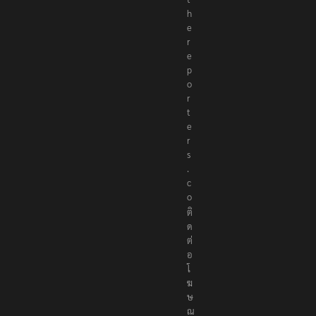
h
e
r
e
p
o
r
t
e
r
s
.
c
o
ติ
ด
ต่
อ
โ
ฆ
ษ
ณ