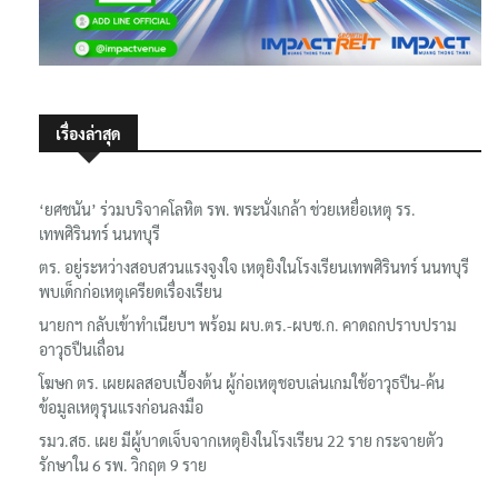
เรื่องล่าสุด
‘ยศชนัน’ ร่วมบริจาคโลหิต รพ. พระนั่งเกล้า ช่วยเหยื่อเหตุ รร.
เทพศิรินทร์ นนทบุรี
ตร. อยู่ระหว่างสอบสวนแรงจูงใจ เหตุยิงในโรงเรียนเทพศิรินทร์ นนทบุรี
พบเด็กก่อเหตุเครียดเรื่องเรียน
นายกฯ กลับเข้าทำเนียบฯ พร้อม ผบ.ตร.-ผบช.ก. คาดถกปราบปราม
อาวุธปืนเถื่อน
โฆษก ตร. เผยผลสอบเบื้องต้น ผู้ก่อเหตุชอบเล่นเกมใช้อาวุธปืน-ค้น
ข้อมูลเหตุรุนแรงก่อนลงมือ
รมว.สธ. เผย มีผู้บาดเจ็บจากเหตุยิงในโรงเรียน 22 ราย กระจายตัว
รักษาใน 6 รพ. วิกฤต 9 ราย