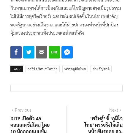
กันหาแนวทางให้การป้องกันและแก้ไขปัญหาอย่างเป็นรูปธรรม
ไม่ให้มีการทุจริตเรียกรับผลประโยชน์เกิดขึ้นในนโยบายสำคัญ
ของรัฐบาลอย่างเด็ดขาด และให้ฝ่ายปกครองทำหน้าที่ปกป้อง
คุ้มครองประชาชนทั้งประเทศอย่างแท้จริง
TAGS:
กรวีร์ ปริศนานันทกุล
พรรคภูมิใจไทย
ส่วยสัญชาติ
แนะแนว
Previous
Next
Previous
Next
post:
post:
DITP เปิดตัว 45
‘พริษฐ์’ ชี้ ‘ภูมิใจ
เรื่อง
คอลเลคชั่นใหม่ โดย
ไทย’ ควรจริงใจเดิน
10 นักออกแบบชั้น
หน้าเชิงรุกคุย สว.