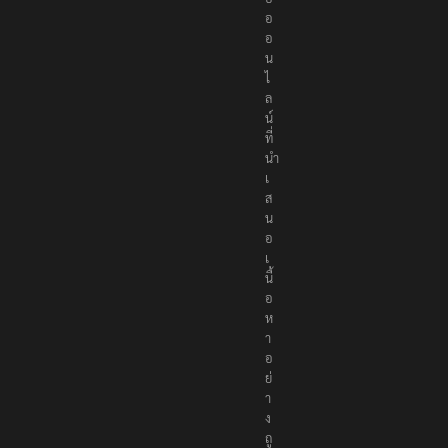
อ
อ
น
ไ
ล
น์
ที่
นำ
เ
ส
น
อ
เ
นื้
อ
ห
า
อ
ย่
า
ง
ถู