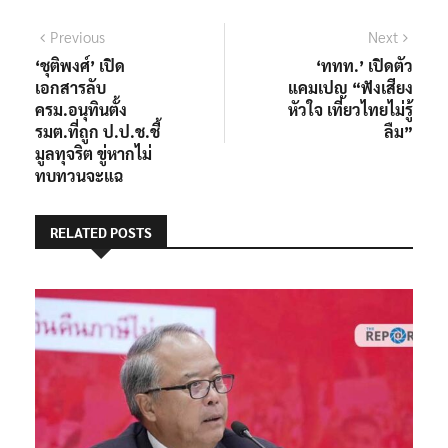
แนะแนว
Previous
Next
Previous
Next
post:
post:
‘ชุติพงศ์’ เปิด
‘ททท.’ เปิดตัว
เรื่อง
เอกสารลับ
แคมเปญ “ฟังเสียง
ครม.อนุทินตั้ง
หัวใจ เที่ยวไทยไม่รู้
รมต.ที่ถูก ป.ป.ช.ชี้
ลืม”
มูลทุจริต ขู่หากไม่
ทบทวนจะแฉ
RELATED POSTS