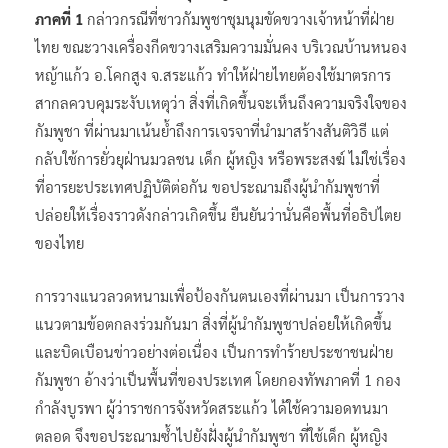
ภาคที่ 1
กล่าวกรณีที่ชาวกัมพูชาชุมนุมขัดขวางเจ้าหน้าที่ฝ่าย
ไทย ขณะวางเครื่องกีดขวางเสริมความมั่นคง บริเวณบ้านหนอง
หญ้าแก้ว อ.โคกสูง จ.สระแก้ว ทำให้ฝ่ายไทยต้องใช้มาตรการ
สากลควบคุมระงับเหตุว่า สิ่งที่เกิดขึ้นจะเห็นถึงความจริงใจของ
กัมพูชา ที่ผ่านมาเน้นย้ำถึงการเจรจาที่นำมาสร้างสันติวิธี แต่
กลับใช้การยั่วยุฝ่านมวลชน เด็ก ผู้หญิง หรือพระสงฆ์ ไม่ใช่เรื่อง
ที่อารยะประเทศปฏิบัติต่อกัน ขอประณามถึงผู้นำกัมพูชาที่
ปล่อยให้เรื่องราวดังกล่าวเกิดขึ้น ยืนยันว่านั่นคือพื้นที่อธิปไตย
ของไทย
การวางแนวลวดหนามเพื่อป้องกันตนเองที่ผ่านมา เป็นการวาง
แนวตามข้อตกลงร่วมกันมา สิ่งที่ผู้นำกัมพูชาปล่อยให้เกิดขึ้น
และบิดเบือนข่าวอย่างต่อเนื่อง เป็นการทำร้ายประชาชนฝ่าย
กัมพูชา อ้างว่าเป็นพื้นที่ของประเทศ โดยกองทัพภาคที่ 1 กอง
กำลังบูรพา ผู้ว่าราชการจังหวัดสระแก้ว ได้ใช้ความอดทนมา
ตลอด จึงขอประณามซ้ำไปยังฝั่งผู้นำกัมพูชา ที่ใช้เด็ก ผู้หญิง