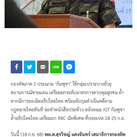
กองทัพภาค 1 ประณาม ‘กัมพูชา’ ใช้กลุ่มเปราะบางยั่วยุ
สถานการณ์ชายแดน เตรียมยกระดับมาตรการควบคุมฝูงชน ย้ำ
หากมีการละเมิดอธิปไตยไทย พร้อมจับกุมดำเนินคดีตาม
กฎหมายไทยทันที จ่อทำหนังสือประท้วง หลังคณะ IOT กัมพูชา
ล้ำอธิปไตยไทย เตรียมถก RBC นัดพิเศษ ที่ปอยเปต 24-25 ก.ย.
วันนี้ (18 ก.ย. 68)
พล.ต.สุรวิชญ์ แดงจันทร์ เสนาธิการกองทัพ