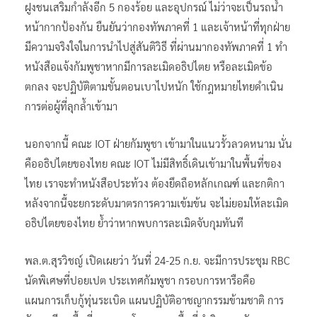
ฝูงชนเสริมกำลังอีก 5 กองร้อย และอุปกรณ์ ไม่ว่าจะเป็นรถน้ำ
หน้ากากป้องกัน ยืนยันว่ากองทัพภาคที่ 1 และเจ้าหน้าที่ทุกฝ่าย
มีความจริงใจในการนำไปสู่สันติวิธี ที่ผ่านมากองทัพภาคที่ 1 ทำ
หนังสือแจ้งกัมพูชาหากมีการละเมิดอธิปไตย หรือละเมิดข้อ
ตกลง จะปฏิบัติตามขั้นตอนเบาไปหนัก ใช้กฎหมายไทยดำเนิน
การต่อผู้ที่ลุกล้ำเข้ามา
นอกจากนี้ คณะ IOT ฝ่ายกัมพูชา เข้ามาในแนวรั้วลวดหนาม นั่น
คืออธิปไตยของไทย คณะ IOT ไม่มีสิทธิ์เดินเข้ามาในพื้นที่ของ
ไทย เราจะทำหนังสือประท้วง ต้องยึดถือหลักเกณฑ์ และกติกา
หลังจากนี้จะยกระดับมาตรการความเข้มข้น จะไม่ยอมให้ละเมิด
อธิปไตยของไทย ย้ำว่าหากพบการละเมิดจับกุมทันที
พล.ต.สุรวิชญ์ เปิดเผยว่า วันที่ 24-25 ก.ย. จะมีการประชุม RBC
นัดพิเศษที่ปอยเปต ประเทศกัมพูชา กรอบการหารือคือ
แผนการเก็บกู้ทุ่นระเบิด แผนปฏิบัติอาชญากรรมข้ามชาติ การ