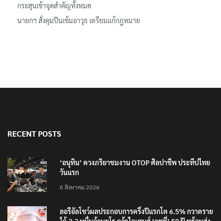
กระสุนเข้าจุดสำคัญทั้งหมด
นายกฯ สั่งคุมปืนเข้มอาวุธ เตรียมแก้กฎหมาย
RECENT POSTS
‘อนุทิน’ ควงภริยาชมงาน OTOP ศิลปาชีพ ประทีปไทย
วันแรก
8 สิงหาคม 2026
ลอรีอัลโชว์ผลประกอบการครึ่งปีแรกโต 6.5% กวาดราย