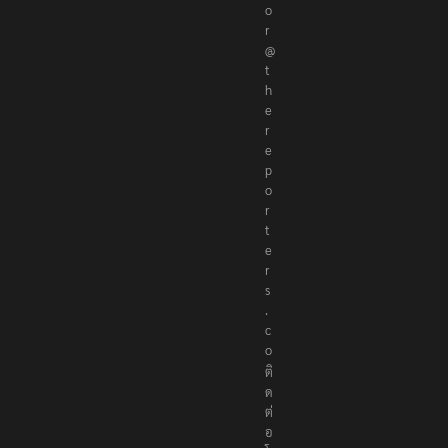
o
r
@
t
h
e
r
e
p
o
r
t
e
r
s
.
c
o
ติ
ด
ต่
อ