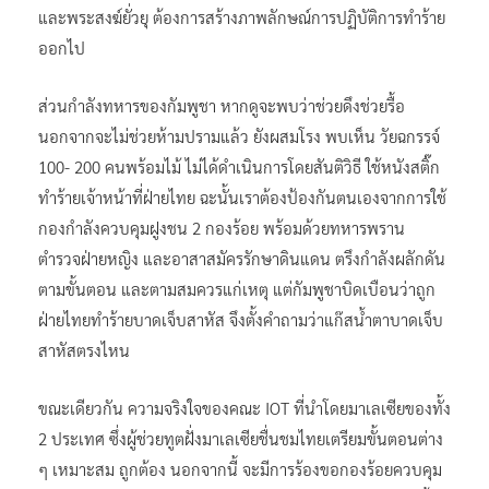
และพระสงฆ์ยั่วยุ ต้องการสร้างภาพลักษณ์การปฏิบัติการทำร้าย
ออกไป
ส่วนกำลังทหารของกัมพูชา หากดูจะพบว่าช่วยดึงช่วยรื้อ
นอกจากจะไม่ช่วยห้ามปรามแล้ว ยังผสมโรง พบเห็น วัยฉกรรจ์
100- 200 คนพร้อมไม้ ไม่ได้ดำเนินการโดยสันติวิธี ใช้หนังสติ๊ก
ทำร้ายเจ้าหน้าที่ฝ่ายไทย ฉะนั้นเราต้องป้องกันตนเองจากการใช้
กองกำลังควบคุมฝูงชน 2 กองร้อย พร้อมด้วยทหารพราน
ตำรวจฝ่ายหญิง และอาสาสมัครรักษาดินแดน ตรึงกำลังผลักดัน
ตามขั้นตอน และตามสมควรแก่เหตุ แต่กัมพูชาบิดเบือนว่าถูก
ฝ่ายไทยทำร้ายบาดเจ็บสาหัส จึงตั้งคำถามว่าแก๊สน้ำตาบาดเจ็บ
สาหัสตรงไหน
ขณะเดียวกัน ความจริงใจของคณะ IOT ที่นำโดยมาเลเซียของทั้ง
2 ประเทศ ซึ่งผู้ช่วยทูตฝั่งมาเลเซียชื่นชมไทยเตรียมขั้นตอนต่าง
ๆ เหมาะสม ถูกต้อง นอกจากนี้ จะมีการร้องขอกองร้อยควบคุม