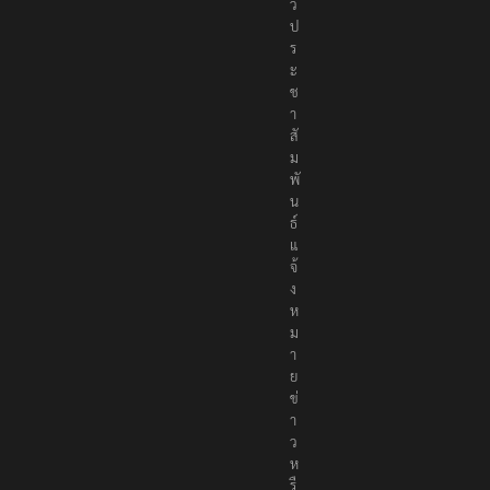
ว
ป
ร
ะ
ช
า
สั
ม
พั
น
ธ์
แ
จ้
ง
ห
ม
า
ย
ข่
า
ว
ห
รื