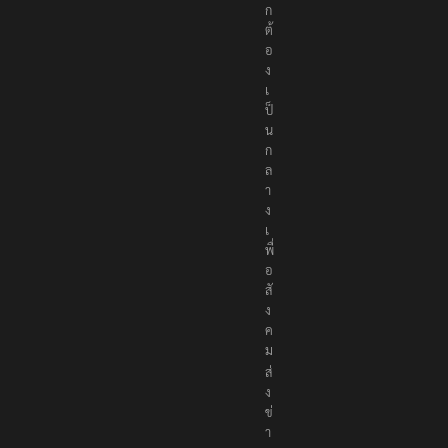
ก
ต้
อ
ง
เ
ป็
น
ก
ล
า
ง
เ
พื่
อ
สั
ง
ค
ม
ส่
ง
ข่
า