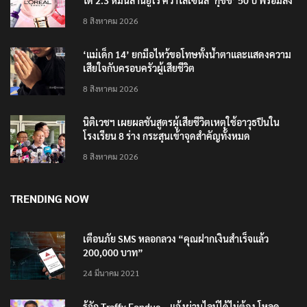
ได้ 2.3 หมื่นล้านยูโร คว้าไลเซนส์ ‘กุชชี่’ 50 ปี พร้อมส่ง
4 แบรนด์ใหม่บุกตลาดไทย
8 สิงหาคม 2026
‘แม่เด็ก 14’ ยกมือไหว้ขอโทษทั้งน้ำตาและแสดงความ
เสียใจกับครอบครัวผู้เสียชีวิต
8 สิงหาคม 2026
นิติเวชฯ เผยผลชันสูตรผู้เสียชีวิตเหตุใช้อาวุธปืนใน
โรงเรียน 8 ร่าง กระสุนเข้าจุดสำคัญทั้งหมด
8 สิงหาคม 2026
TRENDING NOW
เตือนภัย SMS หลอกลวง “คุณฝากเงินสำเร็จแล้ว
200,000 บาท”
24 มีนาคม 2021
รู้จัก Traffy Fondue – แจ้งผ่านไลน์ได้ไม่ต้อง โหลด