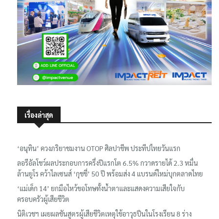
เรื่องล่าสุด
‘อนุทิน’ ควงภริยาชมงาน OTOP ศิลปาชีพ ประทีปไทยวันแรก
ลอรีอัลโชว์ผลประกอบการครึ่งปีแรกโต 6.5% กวาดรายได้ 2.3 หมื่น
ล้านยูโร คว้าไลเซนส์ ‘กุชชี่’ 50 ปี พร้อมส่ง 4 แบรนด์ใหม่บุกตลาดไทย
‘แม่เด็ก 14’ ยกมือไหว้ขอโทษทั้งน้ำตาและแสดงความเสียใจกับ
ครอบครัวผู้เสียชีวิต
นิติเวชฯ เผยผลชันสูตรผู้เสียชีวิตเหตุใช้อาวุธปืนในโรงเรียน 8 ร่าง