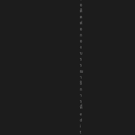
อ
ติ
ด
ต่
อ
ก
อ
ง
บ
ร
ร
ณ
า
ธิ
ก
า
ร
ที่
e
d
i
t