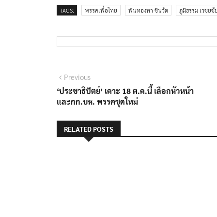
TAGS:
พรรคเพื่อไทย
พินทองทา ชินวัต
ภูมิธรรม เวชยชั
แนะแนว
Previous
Previous
post:
‘ประชาธิปัตย์’ เคาะ 18 ต.ค.นี้ เลือกหัวหน้า
เรื่อง
และกก.บห. พรรคชุดใหม่
RELATED POSTS