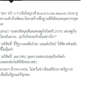
‘AIS’ คว้า 2 รางวัลใหญ่เวที Brand Inside Awards 2026 ชู
ความสำเร็จพัฒนาโครงสร้างพื้นฐานดิจิทัลและบุคลากรยุค
AI
เสวนา “ถอดรหัสจุดเดือดเศรษฐกิจไทยปี 2570: เศรษฐกิจ
โลกผันผวน… ธุรกิจไทยจะรับมืออย่างไร?”
‘อภิสิทธิ์’ จี้รัฐบาลเคลียร์ปม ‘แลนด์บริดจ์’ ให้ชัด หลังคลัง
ชี้ไม่คุ้มค่า
‘อภิสิทธิ์’ เผย ปชป. ลุยตรวจสอบปมทุจริตจัดทำ
แพลตฟอร์มดิจิทัลของ สสว.
นายกฯ ย้ำกลาง ครม. ไม่หวั่นข่าวลือเสถียรภาพรัฐบาล
เชื่อมั่นรัฐมนตรีทุกคน