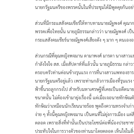
นายกรัฐมนตรีของพรรคนั้นในที่ประชุมได้มีพูดคุยกันอย่า
ส่วนที่มีกระแสสังคมเชียร์ให้ทาบทามนายณัฐพงศ์ คุ
พรรคเพื่อไทยนั้น นายภูมิธรรมกล่าวว่า นายณัฐพงศ์ เป็น
กระแสสังคมเชียร์นายณัฐพงศ์เสียงดัง ๆ มาก ๆ ตนเอ
ส่วนกรณีที่คุณหญิงพจมาน ดามาพงศ์ มารดา นางสาวแพท
กำลังใจใจ สส. เมื่อสัปดาห์ที่แล้วนั้น นายภูมิธรรม กล
ครอบครัวท่านค่อนข้างรุนแรง การที่นางสาวแพทองธาร
นายกรัฐมนตรีอยู่แล้ว เพราะท่านกลัวการเมืองที่รุนแรง 
ฟ้าขึ้นรถลูกกรงไป สำหรับมหาเศรษฐีที่เคยเป็นอดีตน
ขนาดนั้น ไม่ต้องเข้ามายุ่งเรื่องนี้ แต่เมื่อเจอนายทั
ทักษิณว่าเหมือนนักเรียนนายร้อย พูดถึงความทรงจำเก่า แ
ง่าย ๆ ทั้งนี้คุณหญิงพจมาน เป็นคนที่ไม่ยุ่งการเมือง แต
ตลอด เพราะสิ่งที่ทำนั้นเป็นประโยชน์ต่อพี่น้องประชาชน ท
ประทับใจในการวางตัวของท่านมาโดยตลอด เห็นใจในสิ่งที