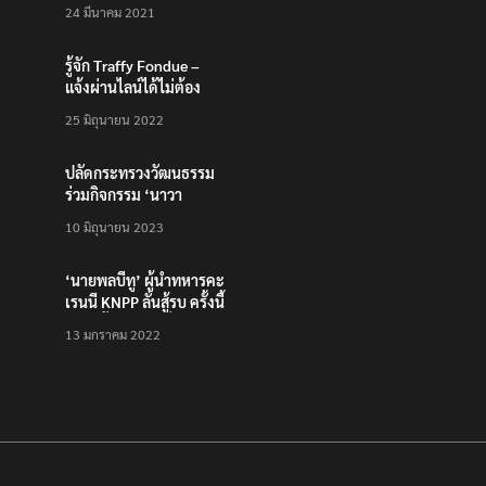
200,000 บาท”
24 มีนาคม 2021
รู้จัก Traffy Fondue –
แจ้งผ่านไลน์ได้ไม่ต้อง
โหลดแอพใหม่ – แจ้งได้
25 มิถุนายน 2022
ทั่วไทย ไม่ใช่แค่ในกรุง
ปลัดกระทรวงวัฒนธรรม
ร่วมกิจกรรม ‘นาวา
ภิกขาจาร’ แต่งชุดไทย
10 มิถุนายน 2023
ตักบาตรทางน้ำ
‘นายพลบีทู’ ผู้นำทหารคะ
เรนนี KNPP ลั่นสู้รบ ครั้งนี้
เป็นครั้งสุดท้าย ที่
13 มกราคม 2022
ประชาชนต้องชนะ