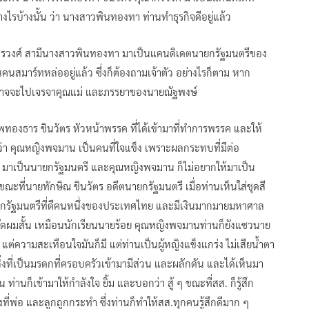
งไรบ้างนั้น ว่า นางสาวพินทองทา ท่านทำธุรกิจดีอยู่แล้ว
ณากรวงศ์ สามีนางสาวพินทองทา มาเป็นแคนดิเดตนายกรัฐมนตรีของ
คนสมาร์ทหล่ออยู่แล้ว ซึ่งก็ต้องถามเจ้าตัว อย่างไรก็ตาม หาก
งอาจจะไปเจรจาคุณแม่ และภรรยาของนายณัฐพงษ์
องธาร ชินวัตร หัวหน้าพรรค ที่ได้เข้ามาที่ทำการพรรค และให้
่าวว่า คุณหญิงพจมาน เป็นคนที่ใจแข็ง เพราะผลกระทบที่มีต่อ
 มาเป็นนายกรัฐมนตรี และคุณหญิงพจมาน ก็ไม่อยากให้มาเป็น
ขณะที่นายทักษิณ ชินวัตร อดีตนายกรัฐมนตรี เมื่อท่านเห็นใส่ชุดสี
ายกรัฐมนตรีที่ดีคนหนึ่งของประเทศไทย และมีเงินมากมายมหาศาล
กษิณตัดผมสั้น เหมือนนักเรียนนายร้อย คุณหญิงพจมานท่านก็ยังแซวนาย
ต่ความสะเทือนใจมันก็มี แต่ท่านเป็นผู้หญิงแข็งแกร่ง ไม่เสียน้ำตา
่สิ่งที่เป็นมรดกที่ครอบครัวเข้ามามีส่วน และผลักดัน และได้เห็นมา
่านก็เข้ามาให้กำลังใจ ยิ้ม และบอกว่า สู้ ๆ ขณะที่สส. ก็รู้สึก
่พ่อ และลูกถูกกระทำ ซึ่งท่านก็ทำให้สส.ทุกคนรู้สึกดีมาก ๆ