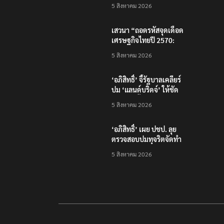
2026 ชูความสำเร็จพัฒนา
5 สิงหาคม 2026
โครงสร้างพื้นฐานดิจิทัล
และบุคลากรยุค AI
เสวนา “ถอดรหัสจุดเดือด
เศรษฐกิจไทยปี 2570:
เศรษฐกิจโลกผันผวน…
5 สิงหาคม 2026
ธุรกิจไทยจะรับมือ
อย่างไร?”
‘อภิสิทธิ์’ จี้รัฐบาลเคลียร์
ปม ‘แลนด์บริดจ์’ ให้ชัด
หลังคลังชี้ไม่คุ้มค่า
5 สิงหาคม 2026
‘อภิสิทธิ์’ เผย ปชป. ลุย
ตรวจสอบปมทุจริตจัดทำ
แพลตฟอร์มดิจิทัลของ
5 สิงหาคม 2026
สสว.