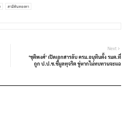
ย
สามีพินทองทา
Next
Next
post:
‘ชุติพงศ์’ เปิดเอกสารลับ ครม.อนุทินตั้ง รมต.ที่
ถูก ป.ป.ช.ชี้มูลทุจริต ขู่หากไม่ทบทวนจะแฉ