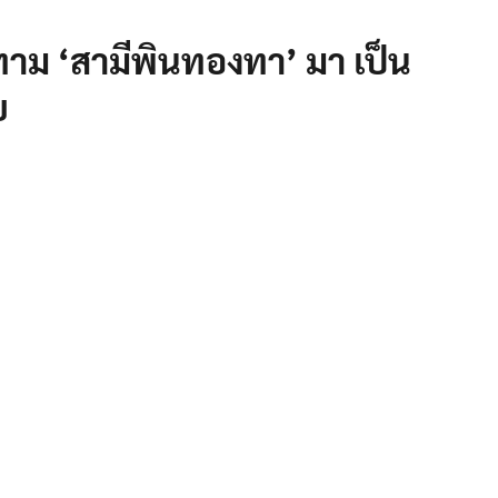
าม ‘สามีพินทองทา’ มา เป็น
ย