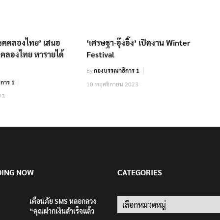
รรคคลองไทย’ เสนอ
‘เศรษฐา-อุ๊งอิ๊ง’ เปิดงาน Winter
.คลองไทย หารายได้
Festival
By
กองบรรณาธิการ 1
การ 1
10 พฤศจิกายน 2023
23
DING NOW
CATEGORIES
เตือนภัย SMS หลอกลวง
Categories
“คุณฝากเงินสำเร็จแล้ว