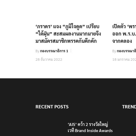
‘ภราดร’ แจง “ภูมิใจดูด” เปรียบ
เปิดตัว ‘พ
“ใต้ฝุ่น” สะสมผลงานมากมายจึง
ออก พ.ร.บ
มาสมัครสมาชิกพรรคกันคึกคัก
จากคลอง
By
กองบรรณาธิการ 1
By
กองบรรณาธิ
28 ธันวาคม 2022
18 มกราคม 20
RECENT POSTS
TREN
‘AIS’ คว้า 2 รางวัลใหญ่
เวที Brand Inside Awards