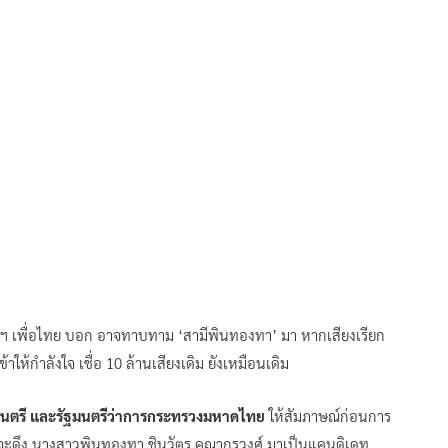
กฯ เพื่อไทย บอก อาจทาบทาม ‘สามีพินทองทา’ มา หากเสียงเรียก
ให้กำลังใจ เชื่อ 10 ล้านเสียงเดิม ยังเหมือนเดิม
มนตรี และรัฐมนตรีว่าการกระทรวงมหาดไทย
ให้สัมภาษณ์ก่อนการ
ทยจะดึง นางสาวพินทองทา ชินวัตร คุณากรวงศ์ มาเป็นแคนดิเดท