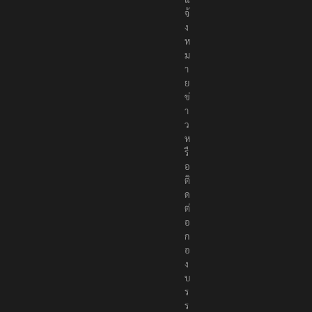
แ
จ้
ง
ห
ม
า
ย
ข่
า
ว
ห
รื
อ
ติ
ด
ต่
อ
ก
อ
ง
บ
ร