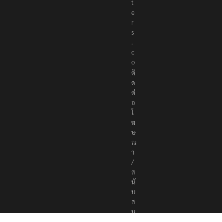
r
t
e
r
s
.
c
o
ติ
ด
ต่
อ
โ
ฆ
ษ
ณ
า
/
ส
นั
บ
ส
นุ