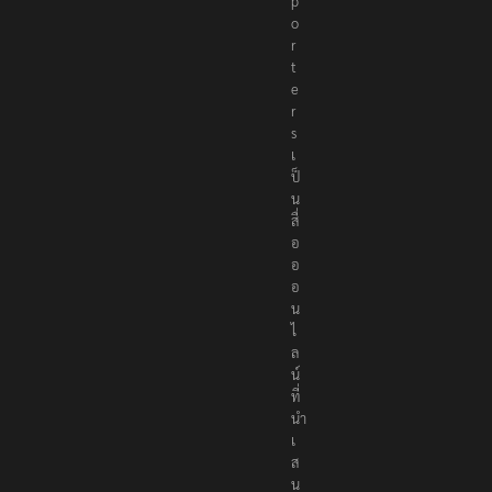
e
p
o
r
t
e
r
s
เ
ป็
น
สื่
อ
อ
อ
น
ไ
ล
น์
ที่
นำ
เ
ส