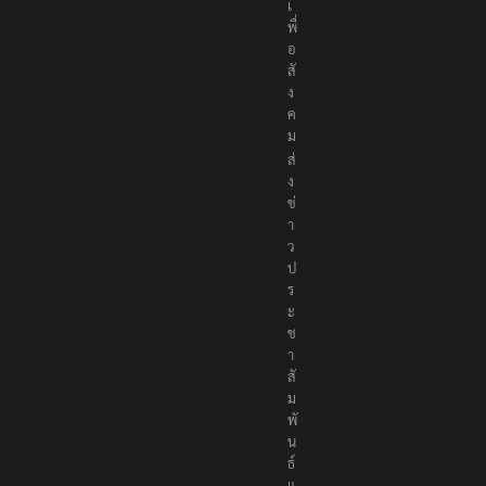
ง
เ
พื่
อ
สั
ง
ค
ม
ส่
ง
ข่
า
ว
ป
ร
ะ
ช
า
สั
ม
พั
น
ธ์