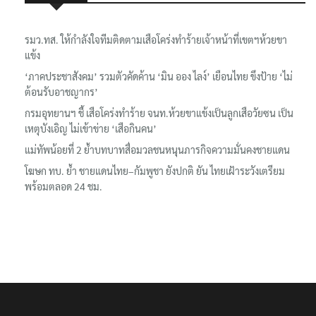
เรื่องล่าสุด
รมว.ทส. ให้กำลังใจทีมติดตามเสือโคร่งทำร้ายเจ้าหน้าที่เขตฯห้วยขา
แข้ง
‘ภาคประชาสังคม’ รวมตัวคัดค้าน ‘มิน ออง ไลง์’ เยือนไทย ขึงป้าย ‘ไม่
ต้อนรับอาชญากร’
กรมอุทยานฯ ชี้ เสือโคร่งทำร้าย จนท.ห้วยขาแข้งเป็นลูกเสือวัยซน เป็น
เหตุบังเอิญ ไม่เข้าข่าย ‘เสือกินคน’
แม่ทัพน้อยที่ 2 ย้ำบทบาทสื่อมวลชนหนุนภารกิจความมั่นคงชายแดน
โฆษก ทบ. ย้ำ ชายแดนไทย–กัมพูชา ยังปกติ ยัน ไทยเฝ้าระวังเตรียม
พร้อมตลอด 24 ชม.