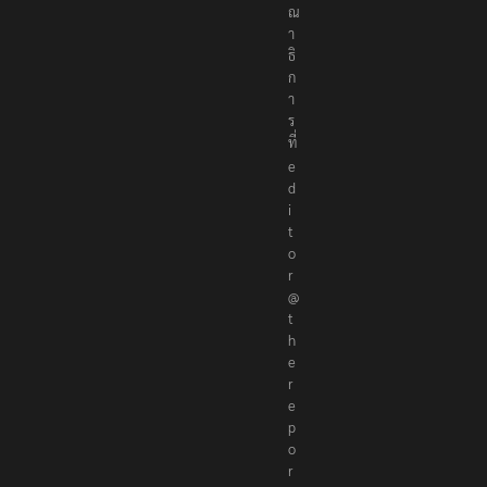
ร
ณ
า
ธิ
ก
า
ร
ที่
e
d
i
t
o
r
@
t
h
e
r
e
p
o