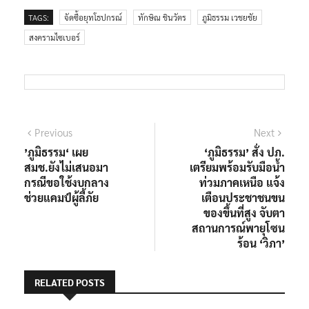
TAGS:
จัดซื้อยุทโธปกรณ์
ทักษิณ ชินวัตร
ภูมิธรรม เวชยชัย
สงครามไซเบอร์
แนะแนว
Previous
Next
Previous
Next
post:
post:
’ภูมิธรรม‘ เผย
‘ภูมิธรรม’ สั่ง ปภ.
เรื่อง
สมช.ยังไม่เสนอมา
เตรียมพร้อมรับมือน้ำ
กรณีขอใช้งบกลาง
ท่วมภาคเหนือ แจ้ง
ช่วยแคมป์ผู้ลี้ภัย
เตือนประชาชนขน
ของขึ้นที่สูง จับตา
สถานการณ์พายุโซน
ร้อน ‘วิภา’
RELATED POSTS