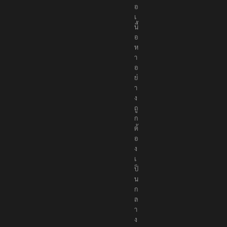
น
อ
เ
นื้
อ
ห
า
อ
ย่
า
ง
ถู
ก
ต้
อ
ง
เ
ป็
น
ก
ล
า