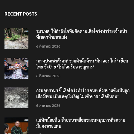
RECENT POSTS
รมว.ทส. ให้กำลังใจทีมติดตามเสือโคร่งทำร้ายเจ้าหน้า
ที่เขตฯห้วยขาแข้ง
6 สิงหาคม 2026
‘ภาคประชาสังคม’ รวมตัวคัดค้าน ‘มิน ออง ไลง์’ เยือน
ไทย ขึงป้าย ‘ไม่ต้อนรับอาชญากร’
6 สิงหาคม 2026
กรมอุทยานฯ ชี้ เสือโคร่งทำร้าย จนท.ห้วยขาแข้งเป็นลูก
เสือวัยซน เป็นเหตุบังเอิญ ไม่เข้าข่าย ‘เสือกินคน’
6 สิงหาคม 2026
แม่ทัพน้อยที่ 2 ย้ำบทบาทสื่อมวลชนหนุนภารกิจความ
มั่นคงชายแดน