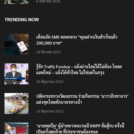
6 สิงหาคม 2026
TRENDING NOW
เตือนภัย SMS หลอกลวง “คุณฝากเงินสำเร็จแล้ว
200,000 บาท”
24 มีนาคม 2021
รู้จัก Traffy Fondue – แจ้งผ่านไลน์ได้ไม่ต้อง โหลด
แอพใหม่ – แจ้งได้ทั่วไทย ไม่ใช่แค่ในกรุง
25 มิถุนายน 2022
ปลัดกระทรวงวัฒนธรรม ร่วมกิจกรรม ‘นาวาภิกขาจาร’
แต่งชุดไทยตักบาตรทางน้ำ
10 มิถุนายน 2023
‘นายพลบีทู’ ผู้นำทหารคะเรนนี KNPP ลั่นสู้รบ ครั้งนี้