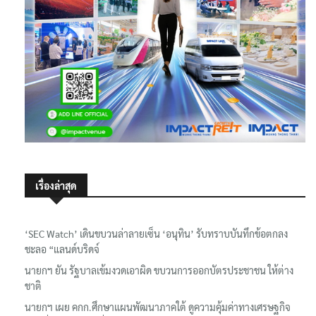
เรื่องล่าสุด
‘SEC Watch’ เดินขบวนล่าลายเซ็น ‘อนุทิน’ รับทราบบันทึกข้อตกลง
ชะลอ “แลนด์บริดจ์
นายกฯ ยัน รัฐบาลเข้มงวดเอาผิด ขบวนการออกบัตรประชาชน ให้ต่าง
ชาติ
นายกฯ เผย คกก.ศึกษาแผนพัฒนาภาคใต้ ดูความคุ้มค่าทางเศรษฐกิจ