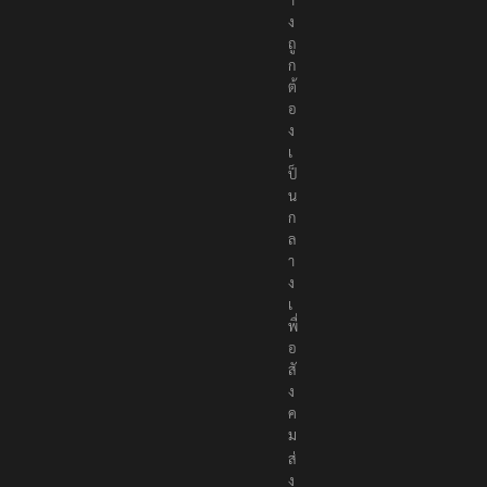
ง
ถู
ก
ต้
อ
ง
เ
ป็
น
ก
ล
า
ง
เ
พื่
อ
สั
ง
ค
ม
ส่
ง