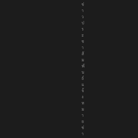
ข่
า
ว
ป
ร
ะ
ช
า
สั
ม
พั
น
ธ์
แ
จ้
ง
ห
ม
า
ย
ข่
า