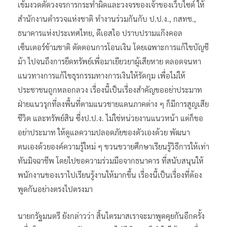
เข้มงวดตัดวงจรการกระทำผิดและวงจรของเจ้าของเว็บไซต์ ให้
สำนักงานตำรวจแห่งชาติ ทำงานร่วมกันกับ ป.ป.ง., กสทช.,
ธนาคารแห่งประเทศไทย, ดีเอสไอ ปราบปรามแก๊งคอล
เซ็นเตอร์ข้ามชาติ ตัดตอนการโอนเงิน โดยเฉพาะการแก้ไขบัญชี
ม้า ไปจนถึงการยึดทรัพย์เพื่อมาเยียวยาผู้เสียหาย ตลอดจนหา
แนวทางการแก้ไขธุรกรรมทางการเงินให้รัดกุม เพื่อไม่ให้
ประชาชนถูกหลอกลวง เรื่องนี้เป็นเรื่องสำคัญขออย่าประมาท
ฝ่ายแนวรุกที่ลงพื้นที่ตามแนวชายแดนภาคต่าง ๆ ก็มีการสูญเสีย
ชีวิต และทรัพย์สิน ซึ่งป.ป.ง. ไม่ใช่หน่วยงานแนวหน้า แต่ก็ขอ
อย่าประมาท ให้ดูแลความปลอดภัยของตัวเองด้วย พัฒนา
ตนเองด้วยองค์ความรู้ใหม่ ๆ ขวนขวายศึกษาเรียนรู้วิธีการให้เท่า
ทันมิจฉาชีพ โดยไปขอความร่วมมือจากธนาคาร ที่สนับสนุนให้
พนักงานของเราไปเรียนรู้งานให้มากขึ้น เรื่องนี้เป็นเรื่องที่ต้อง
พูดกันอย่างตรงไปตรงมา
นายกรัฐมนตรี ยังกล่าวว่า สิ้นไตรมาสเราจะมาพูดคุยกันอีกครั้ง