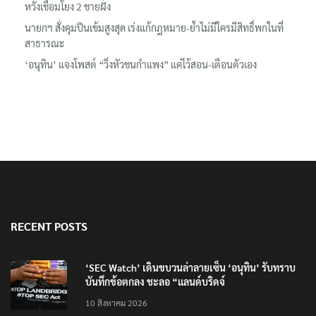
หวังเชื่อมโยง 2 ชายฝั่ง
นายกฯ สั่งคุมปืนเข้มสูงสุด เร่งแก้กฎหมาย-ย้ำไม่มีใครมีสิทธิ์พกในที่
สาธารณะ
‘อนุทิน’ แจงโพสต์ “วิ่งหัวชนกำแพง” แค่ไว้สอน-เตือนตัวเอง
RECENT POSTS
‘SEC Watch’ เดินขบวนล่าลายเซ็น ‘อนุทิน’ รับทราบ
บันทึกข้อตกลง ชะลอ “แลนด์บริดจ์
10 สิงหาคม 2026