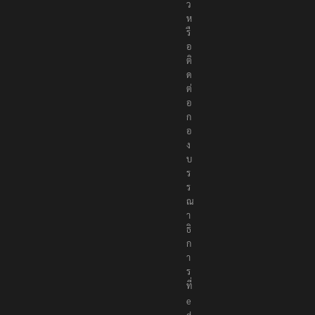
ว
ห
รื
อ
ติ
ด
ต่
อ
ก
อ
ง
บ
ร
ร
ณ
า
ธิ
ก
า
ร
ที่
e
d