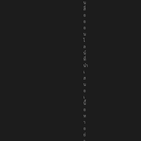
น
สื่
อ
อ
อ
น
ไ
ล
น์
ที่
นำ
เ
ส
น
อ
เ
นื้
อ
ห
า
อ
ย่
า