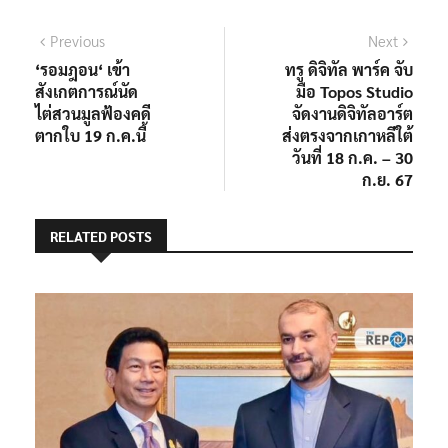
แนะแนว
Previous
Next
Previous
Next
post:
post:
‘รอมฎอน‘ เข้า
ทรู ดิจิทัล พาร์ค จับ
เรื่อง
สังเกตการณ์นัด
มือ Topos Studio
ไต่สวนมูลฟ้องคดี
จัดงานดิจิทัลอาร์ต
ตากใบ 19 ก.ค.นี้
ส่งตรงจากเกาหลีใต้
วันที่ 18 ก.ค. – 30
ก.ย. 67
RELATED POSTS