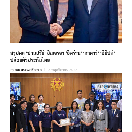
สรุปผล ‘ปานปรีย์’ บินเจรจา ‘อิหร่าน’ ‘กาตาร์’ ‘อียิปต์’
ปล่อยตัวประกันไทย
By
กองบรรณาธิการ 1
3 พฤศจิกายน 2023