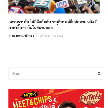
‘เศรษฐา’ ลั่น ไม่มีดีลลับกับ ‘อนุทิน’ แค่ยิ้มทักทาย หลัง มี
ภาพทักทายกันในสนามบอล
By
กองบรรณาธิการ 1
29 พฤษภาคม 2023