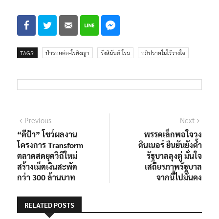
TAGS:
ป่ารอยต่อ-โรฮิงญา
รังสิมันต์ โรม
อภิปรายไม่ไว้วางใจ
แนะแนว
Previous
Next
Previous
Next
post:
post:
“ดีป้า” โชว์ผลงาน
พรรคเล็กพอใจวง
เรื่อง
โครงการ Transform
ดินเนอร์ ยืนยันยังค้ำ
ตลาดสดยุควิถีใหม่
รัฐบาลลุงตู่ มั่นใจ
สร้างเม็ดเงินสะพัด
เสถียรภาพรัฐบาล
กว่า 300 ล้านบาท
จากนี้ไปมั่นคง
RELATED POSTS