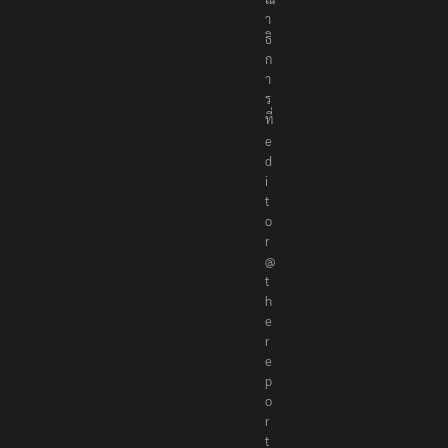
า
ธิ
ก
า
ร
ที่
e
d
i
t
o
r
@
t
h
e
r
e
p
o
r
t