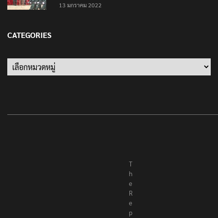
13 มกราคม 2022
CATEGORIES
Categories
T
h
e
R
e
p