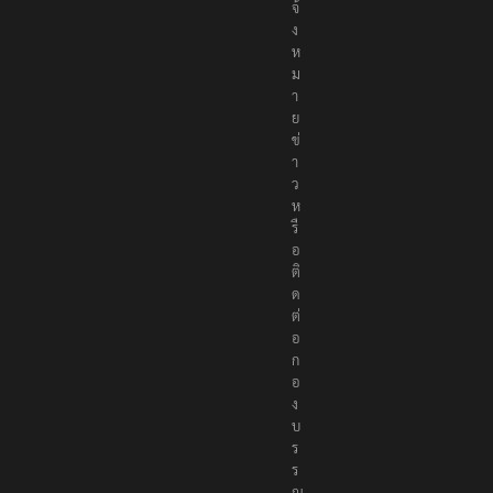
จ้
ง
ห
ม
า
ย
ข่
า
ว
ห
รื
อ
ติ
ด
ต่
อ
ก
อ
ง
บ
ร
ร
ณ