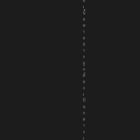
อ
เ
นื้
อ
ห
า
อ
ย่
า
ง
ถู
ก
ต้
อ
ง
เ
ป็
น
ก
ล
า
ง
เ