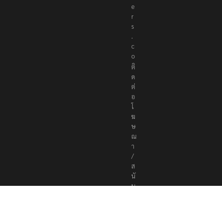
e
r
s
.
c
o
ติ
ด
ต่
อ
โ
ฆ
ษ
ณ
า
/
ส
นั
บ
ส
นุ
น