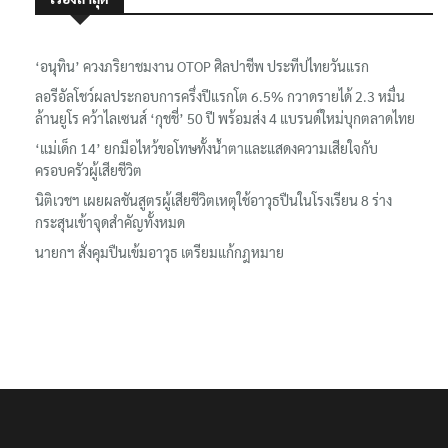
‘อนุทิน’ ควงภริยาชมงาน OTOP ศิลปาชีพ ประทีปไทยวันแรก
ลอรีอัลโชว์ผลประกอบการครึ่งปีแรกโต 6.5% กวาดรายได้ 2.3 หมื่น
ล้านยูโร คว้าไลเซนส์ ‘กุชชี่’ 50 ปี พร้อมส่ง 4 แบรนด์ใหม่บุกตลาดไทย
‘แม่เด็ก 14’ ยกมือไหว้ขอโทษทั้งน้ำตาและแสดงความเสียใจกับ
ครอบครัวผู้เสียชีวิต
นิติเวชฯ เผยผลชันสูตรผู้เสียชีวิตเหตุใช้อาวุธปืนในโรงเรียน 8 ร่าง
กระสุนเข้าจุดสำคัญทั้งหมด
นายกฯ สั่งคุมปืนเข้มอาวุธ เตรียมแก้กฎหมาย