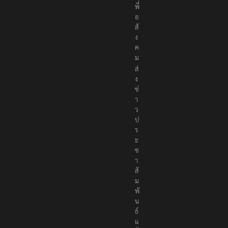
พื่
อ
สั
ง
ค
ม
ส่
ง
ข่
า
ว
ป
ร
ะ
ช
า
สั
ม
พั
น
ธ์
แ