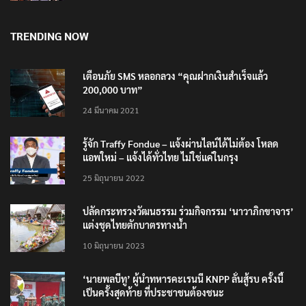
TRENDING NOW
เตือนภัย SMS หลอกลวง “คุณฝากเงินสำเร็จแล้ว
200,000 บาท”
24 มีนาคม 2021
รู้จัก Traffy Fondue – แจ้งผ่านไลน์ได้ไม่ต้อง โหลด
แอพใหม่ – แจ้งได้ทั่วไทย ไม่ใช่แค่ในกรุง
25 มิถุนายน 2022
ปลัดกระทรวงวัฒนธรรม ร่วมกิจกรรม ‘นาวาภิกขาจาร’
แต่งชุดไทยตักบาตรทางน้ำ
10 มิถุนายน 2023
‘นายพลบีทู’ ผู้นำทหารคะเรนนี KNPP ลั่นสู้รบ ครั้งนี้
เป็นครั้งสุดท้าย ที่ประชาชนต้องชนะ