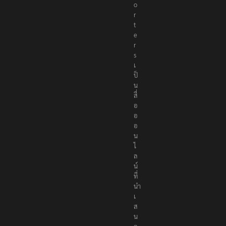
o
r
t
e
r
s
เ
ป็
น
สื่
อ
อ
อ
น
ไ
ล
น์
ที่
นำ
เ
ส
น