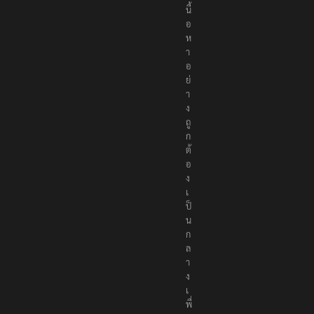
นื้
อ
ห
า
อ
ย่
า
ง
ถู
ก
ต้
อ
ง
เ
ป็
น
ก
ล
า
ง
เ
พื่