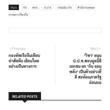
TAGS:
ITA
คกก.
ป.ป.ช.
ประเมิน ITA
สำนักงานคณะ
กรรมการป้องกัน
แนะแนว
Previous
Next
Previous
Next
post:
post:
กองทัพเรือจีนเทียบ
‘วิชา’ หนุน
เรื่อง
ท่าสัตหีบ เยือนไทย
ป.ป.ช.สอบมูลนิธิ
อย่างเป็นทางการ
เอกชน ยก ‘กัน จอม
พลัง’ เป็นตัวอย่างที่
ดี สะท้อนภาครัฐ
อ่อนแอ
RELATED POSTS