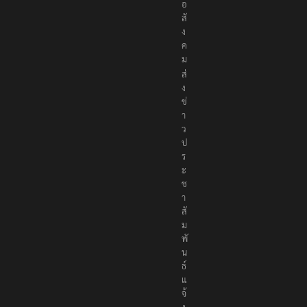
อ
สั
ง
ค
ม
ส่
ง
ข่
า
ว
ป
ร
ะ
ช
า
สั
ม
พั
น
ธ์
แ
จ้
ง