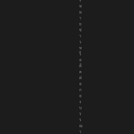
ห
ม
า
ย
ข่
า
ว
ห
รื
อ
ติ
ด
ต่
อ
ก
อ
ง
บ
ร
ร
ณ
า