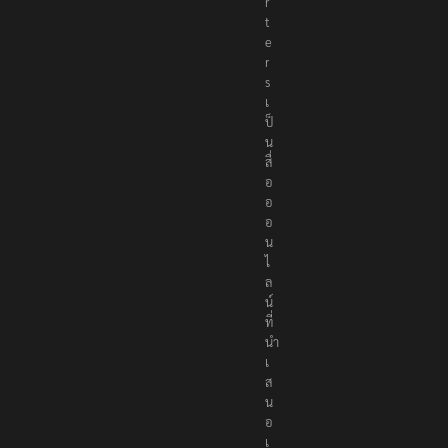
r
t
e
r
s
เ
ป็
น
สื่
อ
อ
อ
น
ไ
ล
น์
ที่
นำ
เ
ส
น
อ
เ