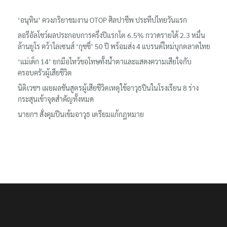
‘อนุทิน’ ควงภริยาชมงาน OTOP ศิลปาชีพ ประทีปไทยวันแรก
ลอรีอัลโชว์ผลประกอบการครึ่งปีแรกโต 6.5% กวาดรายได้ 2.3 หมื่น
ล้านยูโร คว้าไลเซนส์ ‘กุชชี่’ 50 ปี พร้อมส่ง 4 แบรนด์ใหม่บุกตลาดไทย
‘แม่เด็ก 14’ ยกมือไหว้ขอโทษทั้งน้ำตาและแสดงความเสียใจกับ
ครอบครัวผู้เสียชีวิต
นิติเวชฯ เผยผลชันสูตรผู้เสียชีวิตเหตุใช้อาวุธปืนในโรงเรียน 8 ร่าง
กระสุนเข้าจุดสำคัญทั้งหมด
นายกฯ สั่งคุมปืนเข้มอาวุธ เตรียมแก้กฎหมาย