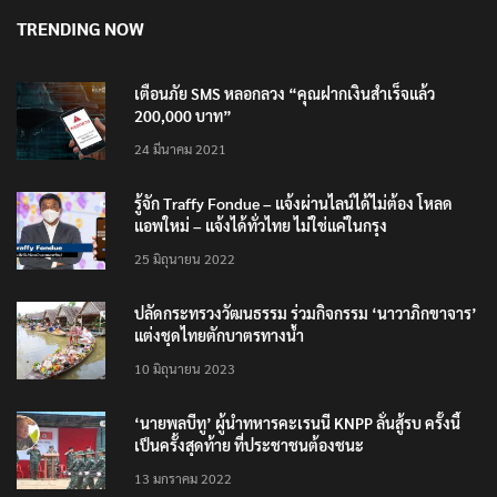
TRENDING NOW
เตือนภัย SMS หลอกลวง “คุณฝากเงินสำเร็จแล้ว
200,000 บาท”
24 มีนาคม 2021
รู้จัก Traffy Fondue – แจ้งผ่านไลน์ได้ไม่ต้อง โหลด
แอพใหม่ – แจ้งได้ทั่วไทย ไม่ใช่แค่ในกรุง
25 มิถุนายน 2022
ปลัดกระทรวงวัฒนธรรม ร่วมกิจกรรม ‘นาวาภิกขาจาร’
แต่งชุดไทยตักบาตรทางน้ำ
10 มิถุนายน 2023
‘นายพลบีทู’ ผู้นำทหารคะเรนนี KNPP ลั่นสู้รบ ครั้งนี้
เป็นครั้งสุดท้าย ที่ประชาชนต้องชนะ
13 มกราคม 2022