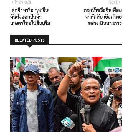
แนะแนว
Previous
Next
Previous
Next
post:
post:
‘ศุภจี’ หารือ ‘ทูตจีน’
กองทัพเรือจีนเทียบ
เรื่อง
ดันส่งออกสินค้า
ท่าสัตหีบ เยือนไทย
เกษตรไทยไปจีนเพิ่ม
อย่างเป็นทางการ
RELATED POSTS