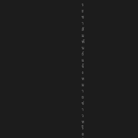
ร
ะ
ช
า
สั
ม
พั
น
ธ์
แ
จ้
ง
ห
ม
า
ย
ข่
า
ว
ห
รื
อ