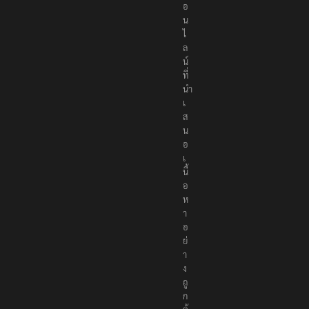
อ
น
ไ
ล
น์
ที่
นำ
เ
ส
น
อ
เ
นื้
อ
ห
า
อ
ย่
า
ง
ถู
ก