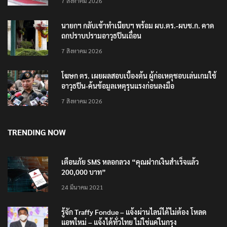
7 สิงหาคม 2026
นายกฯ กลับเข้าทำเนียบฯ พร้อม ผบ.ตร.-ผบช.ก. คาด
ถกปราบปรามอาวุธปืนเถื่อน
7 สิงหาคม 2026
โฆษก ตร. เผยผลสอบเบื้องต้น ผู้ก่อเหตุชอบเล่นเกมใช้
อาวุธปืน-ค้นข้อมูลเหตุรุนแรงก่อนลงมือ
7 สิงหาคม 2026
TRENDING NOW
เตือนภัย SMS หลอกลวง “คุณฝากเงินสำเร็จแล้ว
200,000 บาท”
24 มีนาคม 2021
รู้จัก Traffy Fondue – แจ้งผ่านไลน์ได้ไม่ต้อง โหลด
แอพใหม่ – แจ้งได้ทั่วไทย ไม่ใช่แค่ในกรุง