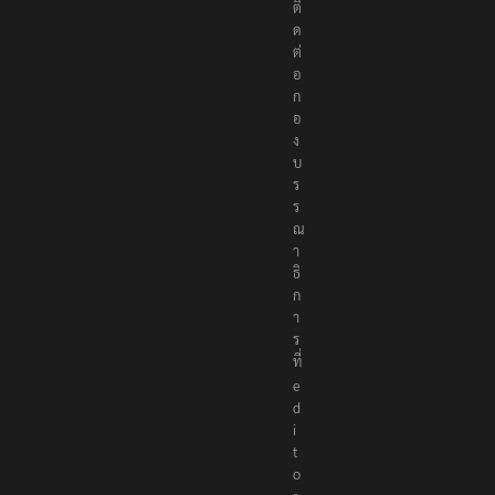
ติ
ด
ต่
อ
ก
อ
ง
บ
ร
ร
ณ
า
ธิ
ก
า
ร
ที่
e
d
i
t
o