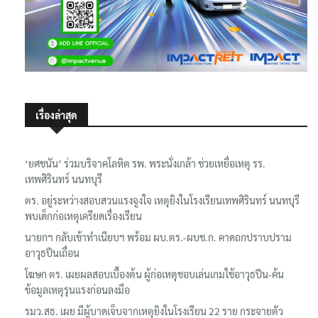
เรื่องล่าสุด
‘ยศชนัน’ ร่วมบริจาคโลหิต รพ. พระนั่งเกล้า ช่วยเหยื่อเหตุ รร.
เทพศิรินทร์ นนทบุรี
ตร. อยู่ระหว่างสอบสวนแรงจูงใจ เหตุยิงในโรงเรียนเทพศิรินทร์ นนทบุรี
พบเด็กก่อเหตุเครียดเรื่องเรียน
นายกฯ กลับเข้าทำเนียบฯ พร้อม ผบ.ตร.-ผบช.ก. คาดถกปราบปราม
อาวุธปืนเถื่อน
โฆษก ตร. เผยผลสอบเบื้องต้น ผู้ก่อเหตุชอบเล่นเกมใช้อาวุธปืน-ค้น
ข้อมูลเหตุรุนแรงก่อนลงมือ
รมว.สธ. เผย มีผู้บาดเจ็บจากเหตุยิงในโรงเรียน 22 ราย กระจายตัว