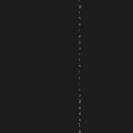
r
@
t
h
e
r
e
p
o
r
t
e
r
s
.
c
o
ติ
ด
ต่
อ
โ
ฆ