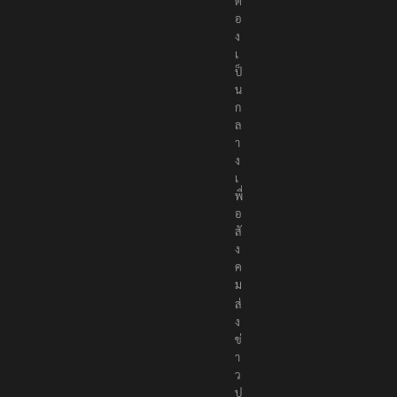
ต้
อ
ง
เ
ป็
น
ก
ล
า
ง
เ
พื่
อ
สั
ง
ค
ม
ส่
ง
ข่
า
ว
ป