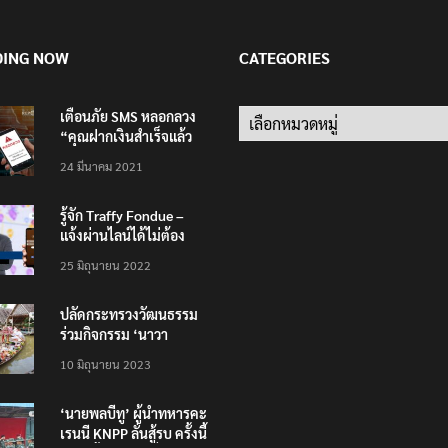
DING NOW
CATEGORIES
เตือนภัย SMS หลอกลวง
Categories
“คุณฝากเงินสำเร็จแล้ว
200,000 บาท”
24 มีนาคม 2021
รู้จัก Traffy Fondue –
แจ้งผ่านไลน์ได้ไม่ต้อง
โหลดแอพใหม่ – แจ้งได้
25 มิถุนายน 2022
ทั่วไทย ไม่ใช่แค่ในกรุง
ปลัดกระทรวงวัฒนธรรม
ร่วมกิจกรรม ‘นาวา
ภิกขาจาร’ แต่งชุดไทย
10 มิถุนายน 2023
ตักบาตรทางน้ำ
‘นายพลบีทู’ ผู้นำทหารคะ
เรนนี KNPP ลั่นสู้รบ ครั้งนี้