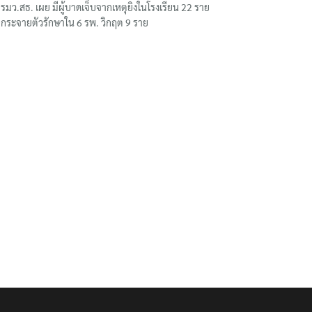
รมว.สธ. เผย มีผู้บาดเจ็บจากเหตุยิงในโรงเรียน 22 ราย
กระจายตัวรักษาใน 6 รพ. วิกฤต 9 ราย