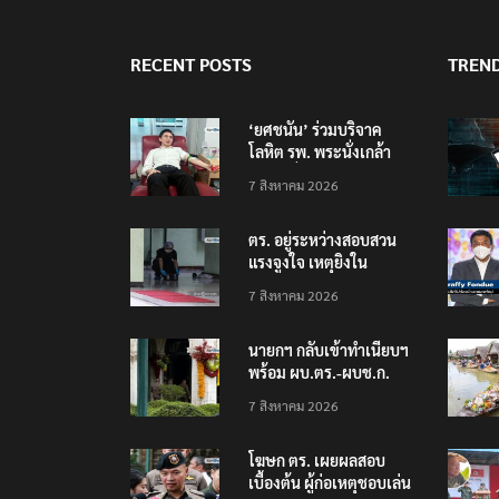
RECENT POSTS
TREN
‘ยศชนัน’ ร่วมบริจาค
โลหิต รพ. พระนั่งเกล้า
ช่วยเหยื่อเหตุ รร.
7 สิงหาคม 2026
เทพศิรินทร์ นนทบุรี
ตร. อยู่ระหว่างสอบสวน
แรงจูงใจ เหตุยิงใน
โรงเรียนเทพศิรินทร์
7 สิงหาคม 2026
นนทบุรี พบเด็กก่อเหตุ
เครียดเรื่องเรียน
นายกฯ กลับเข้าทำเนียบฯ
พร้อม ผบ.ตร.-ผบช.ก.
คาดถกปราบปรามอาวุธ
7 สิงหาคม 2026
ปืนเถื่อน
โฆษก ตร. เผยผลสอบ
เบื้องต้น ผู้ก่อเหตุชอบเล่น