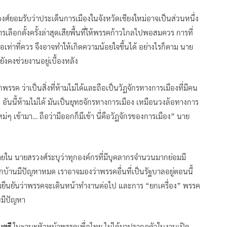
งศ์ยอมรับว่าประเด็นการเมืองในจังหวัดเชียงใหม่อาจเป็นส่วนหนึ่ง
ลือกตั้งครั้งล่าสุดเสียพื้นที่ให้พรรคก้าวไกลไปพอสมควร การที่
มือเท่าที่ควร จึงอาจทำให้เกิดความน้อยใจขึ้นได้ อย่างไรก็ตาม นาย
งคงช่วยงานอยู่เบื้องหลัง
ค ว่าเป็นสิ่งที่ห้ามไม่ได้และถือเป็นวัฏจักรทางการเมืองที่มีคน
นนี้ห้ามไม่ได้ มันเป็นยุทธจักรทางการเมือง เหมือนวงล้อทางการ
่ๆ เข้ามา… ถือว่ามีออกก็มีเข้า นี่คือวัฏจักรของการเมือง” นาย
ภายใน นายสรวงศ์ระบุว่าทุกองค์กรที่มีบุคลากรจำนวนมากย่อมมี
บ้านมีปัญหาหมด เราอาจมองว่าพรรคอื่นที่เป็นรัฐบาลอยู่ตอนนี้
้อมยืนยันว่าพรรคจะเดินหน้าทำงานต่อไป และการ “ยกเครื่อง” พรรค
บมีปัญหา
ตรี
ในฐานะหัวหน้าพรรคเพื่อไทย ไม่ได้มาปรากฏตัวในงานเปิด