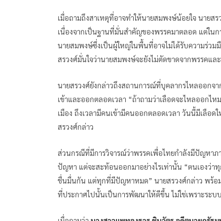
เมื่อถามถึงสาเหตุที่อาจทำให้นายสมพงษ์น้อยใจ นายสรว
เนื่องจากเป็นฐานที่มั่นสำคัญของพรรคมาตลอด แต่ในการเ
นายสมพงษ์ซึ่งเป็นผู้ใหญ่ในพื้นที่อาจไม่ได้รับความร่วม
สรวงศ์มั่นใจว่านายสมพงษ์จะยังไม่ตัดขาดจากพรรคและยั
นายสรวงศ์ยังกล่าวถึงสถานการณ์ที่บุคลากรไหลออกจากพรร
เข้าและออกตลอดเวลา “ถ้าถามว่าเลือดจะไหลออกไหม อั
เมือง ถึงเวลามีคนเข้ามีคนออกตลอดเวลา วันนี้มีเลือดใหม
สรวงศ์กล่าว
ส่วนกรณีที่มีการวิจารณ์ว่าพรรคเพื่อไทยกำลังมีปัญหา
ปัญหา แต่จะสะท้อนออกมาอย่างไรเท่านั้น “ตนเองว่าทุก
ชื่นมื่นกัน แต่ทุกที่มีปัญหาหมด” นายสรวงศ์กล่าว พร
ที่ประกาศไปนั้นเป็นการพัฒนาให้ดีขึ้น ไม่ใช่เพราะระบ
เมื่อถามว่า
นางสาวแพทองธาร ชินวัตร อดีตนายกรัฐมน