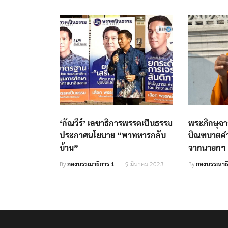
‘กัณวีร์’ เลขาธิการพรรคเป็นธรรม
พระภิกษุจ
ประกาศนโยบาย “พาทหารกลับ
บิณฑบาตคำส
บ้าน”
จากนายกฯ
By
กองบรรณาธิการ 1
9 มีนาคม 2023
By
กองบรรณาธิ