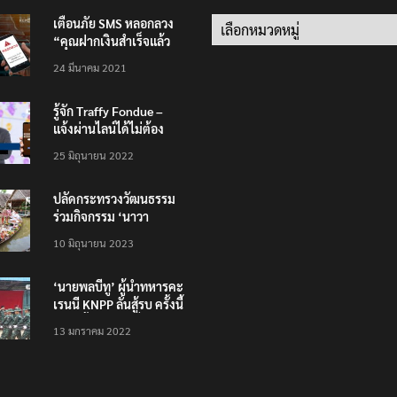
เตือนภัย SMS หลอกลวง
Categories
“คุณฝากเงินสำเร็จแล้ว
200,000 บาท”
24 มีนาคม 2021
รู้จัก Traffy Fondue –
แจ้งผ่านไลน์ได้ไม่ต้อง
โหลดแอพใหม่ – แจ้งได้
25 มิถุนายน 2022
ทั่วไทย ไม่ใช่แค่ในกรุง
ปลัดกระทรวงวัฒนธรรม
ร่วมกิจกรรม ‘นาวา
ภิกขาจาร’ แต่งชุดไทย
10 มิถุนายน 2023
ตักบาตรทางน้ำ
‘นายพลบีทู’ ผู้นำทหารคะ
เรนนี KNPP ลั่นสู้รบ ครั้งนี้
เป็นครั้งสุดท้าย ที่
13 มกราคม 2022
ประชาชนต้องชนะ