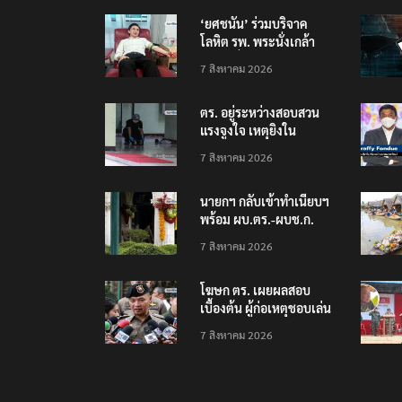
‘ยศชนัน’ ร่วมบริจาค
โลหิต รพ. พระนั่งเกล้า
ช่วยเหยื่อเหตุ รร.
7 สิงหาคม 2026
เทพศิรินทร์ นนทบุรี
ตร. อยู่ระหว่างสอบสวน
แรงจูงใจ เหตุยิงใน
โรงเรียนเทพศิรินทร์
7 สิงหาคม 2026
นนทบุรี พบเด็กก่อเหตุ
เครียดเรื่องเรียน
นายกฯ กลับเข้าทำเนียบฯ
พร้อม ผบ.ตร.-ผบช.ก.
คาดถกปราบปรามอาวุธ
7 สิงหาคม 2026
ปืนเถื่อน
โฆษก ตร. เผยผลสอบ
เบื้องต้น ผู้ก่อเหตุชอบเล่น
เกมใช้อาวุธปืน-ค้นข้อมูล
7 สิงหาคม 2026
เหตุรุนแรงก่อนลงมือ