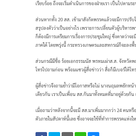
เรียบร้อย ถึงจะเริ่มดำเนินการของฝ่ายเรา เป็นไปตาม
ส่วนหากทั้ง 20 สส. เข้ามาสังกัดพรรคแล้วจะมีการปรับโค
สรุปลงตัวว่าเป็นอย่างไร เพราะการเปลี่ยนตัวผู้บริหาร
ก็ต้องมีการเตรียมการเรื่องการประชุมใหญ่ ซึ่งคาดว่าจะม
ภาคใต้ โดยพรุ่งนี้ กระทรวงเกษตรและสหกรณ์ก็จะลงพื้น
ส่วนกรณีมีชื่อ ร้อยเอกธรรมนัส พรหมเผ่าส.ส. จังหวัด
โทรไปถามก่อน พร้อมแซวผู้สื่อข่าวว่า สื่อก็มีเบอร์ให้โ
ผู้สื่อข่าวจึงถามย้ำว่ามีโอกาสหรือไม่ นางนฤมลพยักหน้
เดียวกัน เราเป็นเพื่อน สส.กันมาทั้งหมดที่มาอยู่ด้วยกั
เมื่อถามว่าหลังจากนี้จะมี สส.มาเพิ่มมากกว่า 24 คนหร
ตัวภายในสัปดาห์นี้เลย ซึ่งอาจจะใช้ที่ทำการพรรคแห่งให