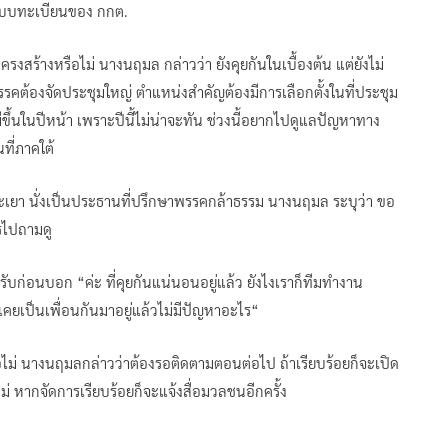
ระบบทะเบียนของ กกต.
รงสร้างหรือไม่ นางนฤมล กล่าวว่า ยังคุยกันในเบื้องต้น แต่ยังไม่
พรรคต้องจัดประชุมใหญ่ ตำแหน่งสำคัญต้องมีการเลือกตั้งในที่ประชุม
ีขึ้นในปีหน้า เพราะปีนี้ไม่น่าจะทัน ช่วงนี้อยากไปดูแลปัญหาทาง
ที่ภาคใต้
พะเยา นั่งเป็นประธานที่ปรึกษาพรรคกล้าธรรม นางนฤมล ระบุว่า ขอ
ทรไปถามดู
ารับก่อนบอก “ค่ะ ที่คุยกันแน่นอนอยู่แล้ว ยังไงเราก็ทีมทำงาน
น เคยเป็นเพื่อนกันมาอยู่แล้วไม่มีปัญหาอะไร“
ือไม่ นางนฤมลกล่าวว่าต้องรอติดตามตอนต่อไป ถ้าเรียบร้อยก็จะเปิด
ม่ หากจัดการเรียบร้อยก็จะแจ้งสื่อมวลชนอีกครั้ง