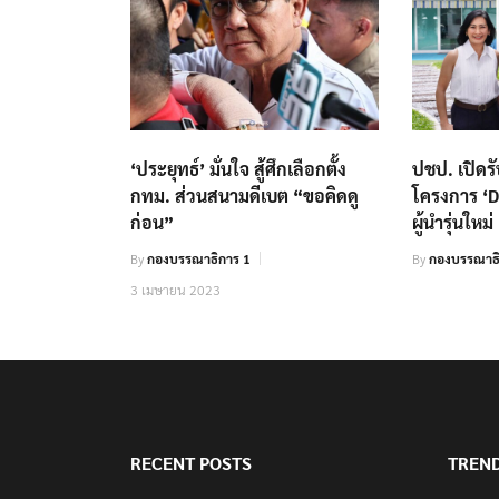
‘ประยุทธ์’ มั่นใจ สู้ศึกเลือกตั้ง
ปชป. เปิดร
กทม. ส่วนสนามดีเบต “ขอคิดดู
โครงการ ‘DI
ก่อน”
ผู้นำรุ่นใหม่
By
กองบรรณาธิการ 1
By
กองบรรณาธ
3 เมษายน 2023
RECENT POSTS
TREN