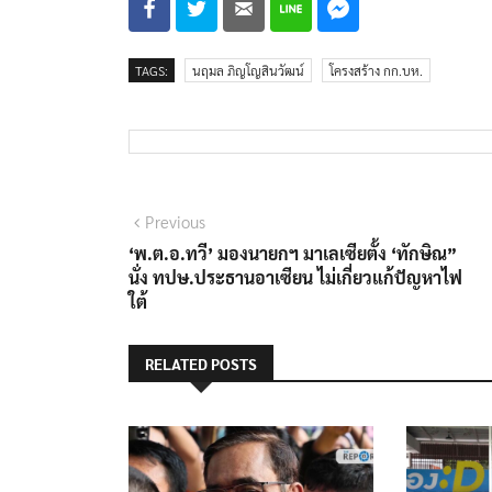
TAGS:
นฤมล ภิญโญสินวัฒน์
โครงสร้าง กก.บห.
แนะแนว
Previous
Previous
post:
‘พ.ต.อ.ทวี’ มองนายกฯ มาเลเซียตั้ง ‘ทักษิณ”
เรื่อง
นั่ง ทปษ.ประธานอาเซียน ไม่เกี่ยวแก้ปัญหาไฟ
ใต้
RELATED POSTS