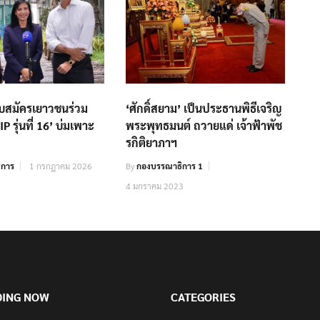
ับสมัครเยาวชนร่วม
‘ศักดิ์สยาม’ เป็นประธานพิธีเจริญ
P รุ่นที่ 16’ บ่มเพาะ
พระพุทธมนต์ ถวายแด่ เจ้าฟ้าพัช
รกิติยาภาฯ
ิการ
1 กรกฎาคม 2026
By
กองบรรณาธิการ 1
4 มกราคม 2023
DING NOW
CATEGORIES