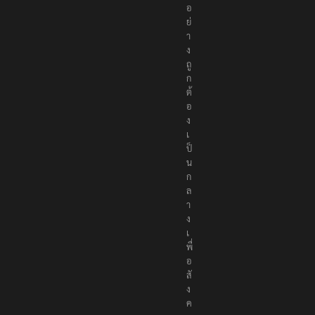
อ
ย่
า
ง
ถู
ก
ต้
อ
ง
เ
ป็
น
ก
ล
า
ง
เ
พื่
อ
สั
ง
ค