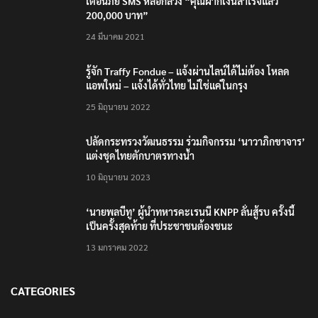
เตือนภัย SMS หลอกลวง “คุณฝากเงินสำเร็จแล้ว
200,000 บาท”
24 มีนาคม 2021
รู้จัก Traffy Fondue – แจ้งผ่านไลน์ได้ไม่ต้อง โหลด
แอพใหม่ – แจ้งได้ทั่วไทย ไม่ใช่แค่ในกรุง
25 มิถุนายน 2022
ปลัดกระทรวงวัฒนธรรม ร่วมกิจกรรม ‘นาวาภิกขาจาร’
แต่งชุดไทยตักบาตรทางน้ำ
10 มิถุนายน 2023
‘นายพลบีทู’ ผู้นำทหารคะเรนนี KNPP ลั่นสู้รบ ครั้งนี้
เป็นครั้งสุดท้าย ที่ประชาชนต้องชนะ
13 มกราคม 2022
CATEGORIES