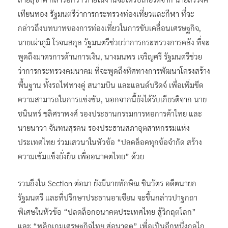
เทียนทอง รัฐมนตรีว่าการกระทรวงท่องเที่ยวและกีฬา ที่จะ
กล่าวถึงบทบาทของการท่องเที่ยวในการขับเคลื่อนเศรษฐกิจ,
นายเผ่าภูมิ โรจนสกุล รัฐมนตรีช่วยว่าการกระทรวงการคลัง ที่จะ
พูดถึงมาตรการด้านการเงิน, นางมนพร เจริญศรี รัฐมนตรีช่วย
ว่าการกระทรวงคมนาคม ที่จะพูดถึงทิศทางการพัฒนาโครงสร้าง
พื้นฐาน ทั้งรถไฟทางคู่ สนามบิน และแลนด์บริดจ์ เพื่อเพิ่มขีด
ความสามารถในการแข่งขัน, นอกจากนี้ยังได้รับเกียรติจาก นาย
ชนินทร์ ชลิศราพงศ์ รองประธานกรรมการหอการค้าไทย และ
นายนาวา จันทนสุรคน รองประธานสภาอุตสาหกรรมแห่ง
ประเทศไทย ร่วมเสวนาในหัวข้อ “ปลดล็อคทุกข้อจำกัด สร้าง
ความเข้มแข็งยั่งยืน เพื่ออนาคตไทย” ด้วย
รวมถึงใน Section ต่อมา ยังมีนายทักษิณ ชินวัตร อดีตนายก
รัฐมนตรี และที่ปรึกษาประธานอาเซียน จะขึ้นกล่าวปาฐกถา
พิเศษในหัวข้อ “ปลดล็อกอนาคตประเทศไทย สู้วิกฤตโลก”
และ “พลิกเกมเศรษฐกิจไทย สู่อนาคต” เพื่อเป็นอีกหนึ่งกลไก