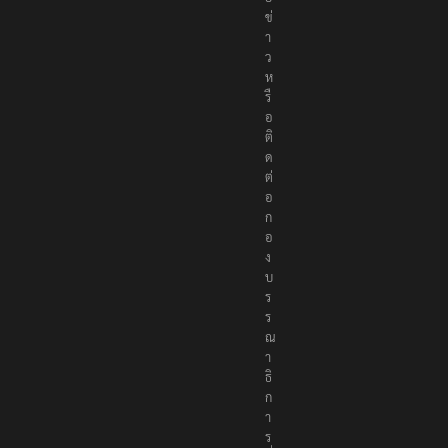
ข่
า
ว
ห
รื
อ
ติ
ด
ต่
อ
ก
อ
ง
บ
ร
ร
ณ
า
ธิ
ก
า
ร