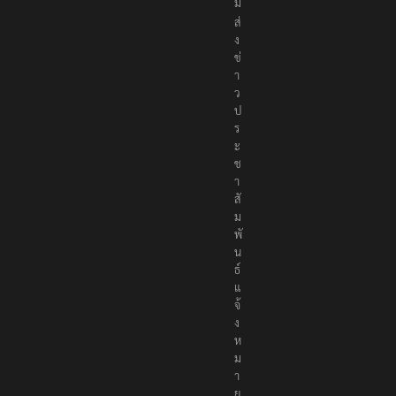
ม
ส่
ง
ข่
า
ว
ป
ร
ะ
ช
า
สั
ม
พั
น
ธ์
แ
จ้
ง
ห
ม
า
ย