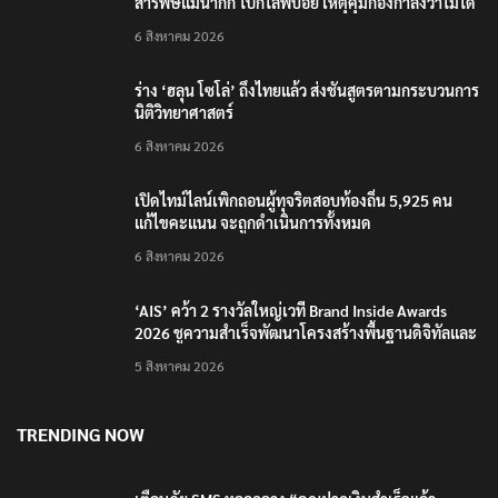
สารพิษแม่น้ำกก ไปก็ไลฟ์บอย เหตุคุมกองกำลังว้าไม่ได้
6 สิงหาคม 2026
ร่าง ‘ฮลุน โซโล่’ ถึงไทยแล้ว ส่งชันสูตรตามกระบวนการ
นิติวิทยาศาสตร์
6 สิงหาคม 2026
เปิดไทม์ไลน์เพิกถอนผู้ทุจริตสอบท้องถิ่น 5,925 คน
แก้ไขคะแนน จะถูกดำเนินการทั้งหมด
6 สิงหาคม 2026
‘AIS’ คว้า 2 รางวัลใหญ่เวที Brand Inside Awards
2026 ชูความสำเร็จพัฒนาโครงสร้างพื้นฐานดิจิทัลและ
บุคลากรยุค AI
5 สิงหาคม 2026
TRENDING NOW