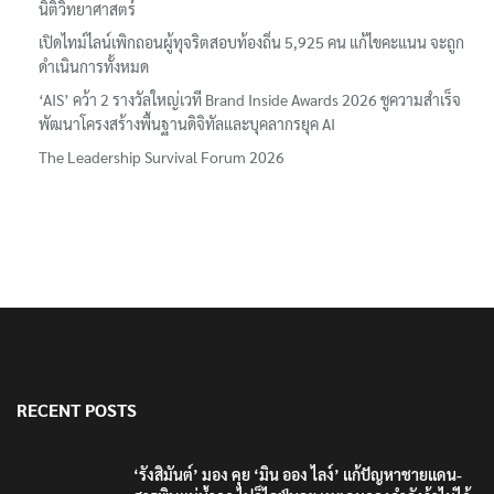
นิติวิทยาศาสตร์
เปิดไทม์ไลน์เพิกถอนผู้ทุจริตสอบท้องถิ่น 5,925 คน แก้ไขคะแนน จะถูก
ดำเนินการทั้งหมด
‘AIS’ คว้า 2 รางวัลใหญ่เวที Brand Inside Awards 2026 ชูความสำเร็จ
พัฒนาโครงสร้างพื้นฐานดิจิทัลและบุคลากรยุค AI
The Leadership Survival Forum 2026
RECENT POSTS
‘รังสิมันต์’ มอง คุย ‘มิน ออง ไลง์’ แก้ปัญหาชายแดน-