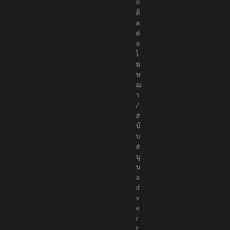
o
ติ
ด
ต่
อ
โ
ฆ
ษ
ณ
า
/
ส
นั
บ
ส
นุ
น
a
d
v
e
r
t