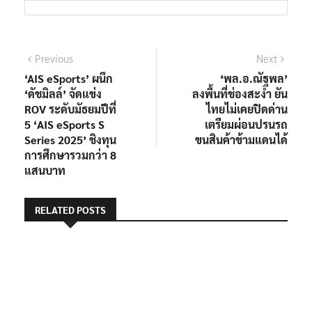
แนะแนว
Previous
Next
Previous
Next
post:
post:
‘AIS eSports’ ผนึก
‘พล.อ.ณัฐพล’
เรื่อง
‘ดัชมิลล์’ จัดแข่ง
ลงพื้นที่ช่องสะงำ ยัน
ROV ระดับมัธยมปีที่
ไทยไม่เคยปิดด่าน
5 ‘AIS eSports S
เตรียมผ่อนปรนรถ
Series 2025’ ชิงทุน
ขนสินค้าข้ามแดนได้
การศึกษารวมกว่า 8
แสนบาท
RELATED POSTS