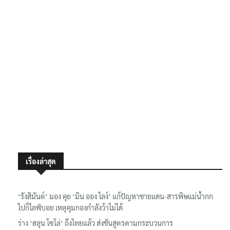
เรื่องล่าสุด
‘รังสิมันต์’ มอง คุย ‘มิน ออง ไลง์’ แก้ปัญหาชายแดน-สารพิษแม่น้ำกก
ไปก็ไลฟ์บอย เหตุคุมกองกำลังว้าไม่ได้
ร่าง ‘ฮลุน โซโล่’ ถึงไทยแล้ว ส่งชันสูตรตามกระบวนการ