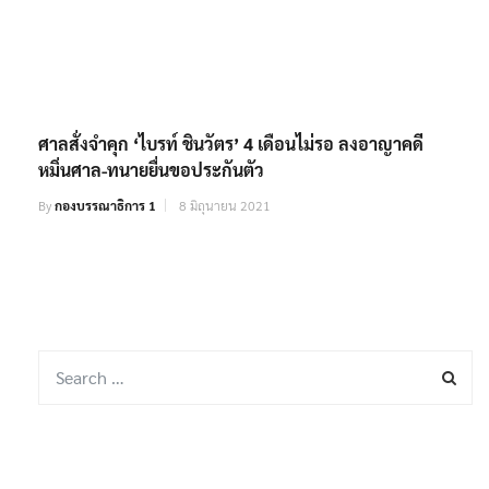
ศาลสั่งจำคุก ‘ไบรท์ ชินวัตร’ 4 เดือนไม่รอ ลงอาญา​คดี
หมิ่นศาล-ทนายยื่นขอประกันตัว
By
กองบรรณาธิการ 1
8 มิถุนายน 2021