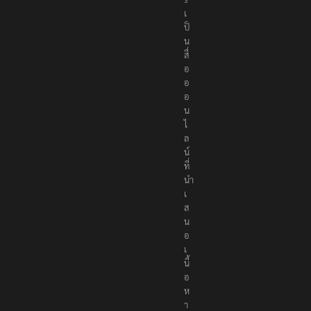
เ
ป็
น
สื่
อ
อ
อ
น
ไ
ล
น์
ที่
นำ
เ
ส
น
อ
เ
นื้
อ
ห
า