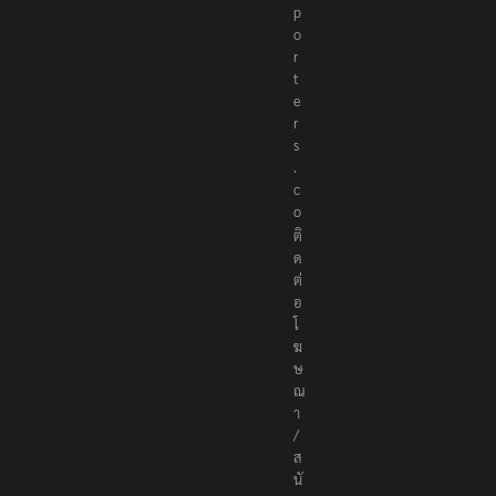
p
o
r
t
e
r
s
.
c
o
ติ
ด
ต่
อ
โ
ฆ
ษ
ณ
า
/
ส
นั