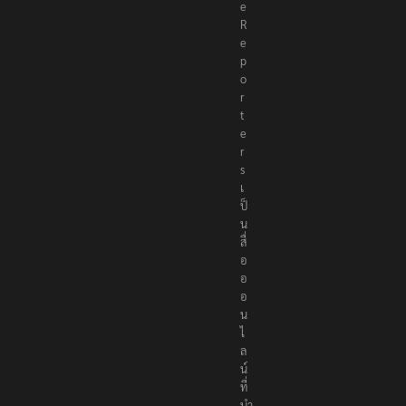
e
R
e
p
o
r
t
e
r
s
เ
ป็
น
สื่
อ
อ
อ
น
ไ
ล
น์
ที่
นำ