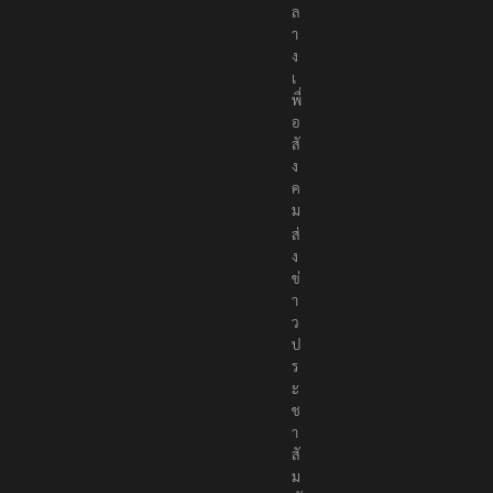
ล
า
ง
เ
พื่
อ
สั
ง
ค
ม
ส่
ง
ข่
า
ว
ป
ร
ะ
ช
า
สั
ม