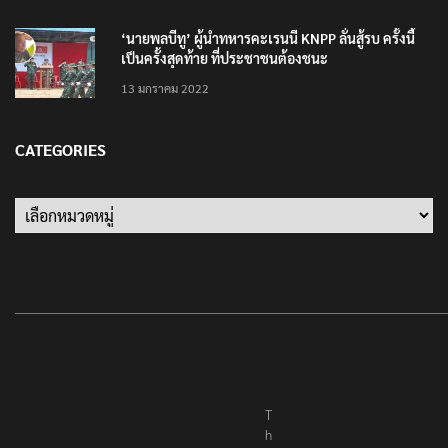
‘นายพลบีทู’ ผู้นำทหารคะเรนนี KNPP ลั่นสู้รบ ครั้งนี้
เป็นครั้งสุดท้าย ที่ประชาชนต้องชนะ
13 มกราคม 2022
CATEGORIES
Categories
T
h