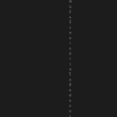
พั
น
ธ์
แ
จ้
ง
ห
ม
า
ย
ข่
า
ว
ห
รื
อ
ติ
ด
ต่
อ
ก
อ
ง