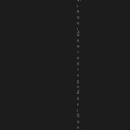
เ
ส
น
อ
เ
นื้
อ
ห
า
อ
ย่
า
ง
ถู
ก
ต้
อ
ง
เ
ป็
น
ก