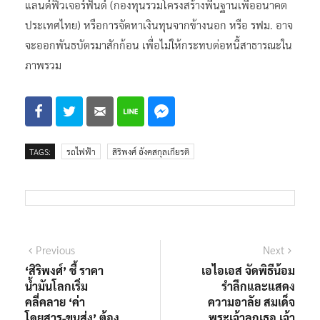
แลนด์ฟิวเจอร์ฟันด์ (กองทุนรวมโครงสร้างพื้นฐานเพื่ออนาคต
ประเทศไทย) หรือการจัดหาเงินทุนจากข้างนอก หรือ รฟม. อาจ
จะออกพันธบัตรมาสักก้อน เพื่อไม่ให้กระทบต่อหนี้สาธารณะใน
ภาพรวม
TAGS:
รถไฟฟ้า
สิริพงศ์ อังคสกุลเกียรติ
แนะแนว
Previous
Next
Previous
Next
post:
post:
‘สิริพงศ์’ ชี้ ราคา
เอไอเอส จัดพิธีน้อม
เรื่อง
น้ำมันโลกเริ่ม
รำลึกและแสดง
คลี่คลาย ‘ค่า
ความอาลัย สมเด็จ
โดยสาร-ขนส่ง’ ต้อง
พระเจ้าลูกเธอ เจ้า