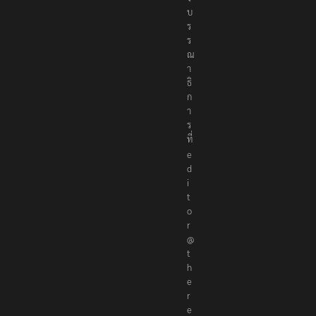
บ
ร
ร
ณ
า
ธิ
ก
า
ร
ที่
e
d
i
t
o
r
@
t
h
e
r
e