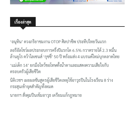
เรื่องล่าสุด
‘อนุทิน’ ควงภริยาชมงาน OTOP ศิลปาชีพ ประทีปไทยวันแรก
ลอรีอัลโชว์ผลประกอบการครึ่งปีแรกโต 6.5% กวาดรายได้ 2.3 หมื่น
ล้านยูโร คว้าไลเซนส์ ‘กุชชี่’ 50 ปี พร้อมส่ง 4 แบรนด์ใหม่บุกตลาดไทย
‘แม่เด็ก 14’ ยกมือไหว้ขอโทษทั้งน้ำตาและแสดงความเสียใจกับ
ครอบครัวผู้เสียชีวิต
นิติเวชฯ เผยผลชันสูตรผู้เสียชีวิตเหตุใช้อาวุธปืนในโรงเรียน 8 ร่าง
กระสุนเข้าจุดสำคัญทั้งหมด
นายกฯ สั่งคุมปืนเข้มอาวุธ เตรียมแก้กฎหมาย