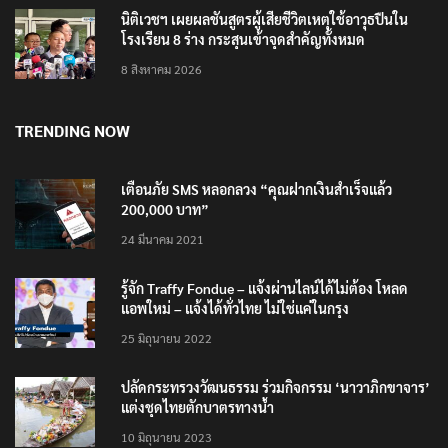
นิติเวชฯ เผยผลชันสูตรผู้เสียชีวิตเหตุใช้อาวุธปืนใน
โรงเรียน 8 ร่าง กระสุนเข้าจุดสำคัญทั้งหมด
8 สิงหาคม 2026
TRENDING NOW
เตือนภัย SMS หลอกลวง “คุณฝากเงินสำเร็จแล้ว
200,000 บาท”
24 มีนาคม 2021
รู้จัก Traffy Fondue – แจ้งผ่านไลน์ได้ไม่ต้อง โหลด
แอพใหม่ – แจ้งได้ทั่วไทย ไม่ใช่แค่ในกรุง
25 มิถุนายน 2022
ปลัดกระทรวงวัฒนธรรม ร่วมกิจกรรม ‘นาวาภิกขาจาร’
แต่งชุดไทยตักบาตรทางน้ำ
10 มิถุนายน 2023