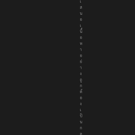
เ
ส
น
อ
เ
นื้
อ
ห
า
อ
ย่
า
ง
ถู
ก
ต้
อ
ง
เ
ป็
น
ก
ล