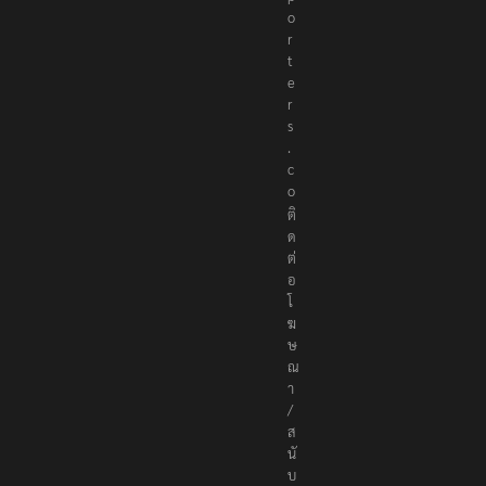
o
r
t
e
r
s
.
c
o
ติ
ด
ต่
อ
โ
ฆ
ษ
ณ
า
/
ส
นั
บ