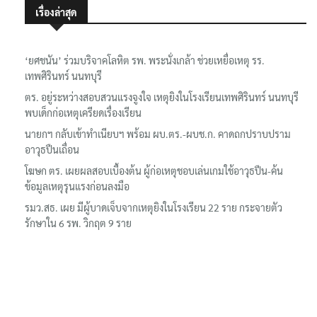
เรื่องล่าสุด
‘ยศชนัน’ ร่วมบริจาคโลหิต รพ. พระนั่งเกล้า ช่วยเหยื่อเหตุ รร.
เทพศิรินทร์ นนทบุรี
ตร. อยู่ระหว่างสอบสวนแรงจูงใจ เหตุยิงในโรงเรียนเทพศิรินทร์ นนทบุรี
พบเด็กก่อเหตุเครียดเรื่องเรียน
นายกฯ กลับเข้าทำเนียบฯ พร้อม ผบ.ตร.-ผบช.ก. คาดถกปราบปราม
อาวุธปืนเถื่อน
โฆษก ตร. เผยผลสอบเบื้องต้น ผู้ก่อเหตุชอบเล่นเกมใช้อาวุธปืน-ค้น
ข้อมูลเหตุรุนแรงก่อนลงมือ
รมว.สธ. เผย มีผู้บาดเจ็บจากเหตุยิงในโรงเรียน 22 ราย กระจายตัว
รักษาใน 6 รพ. วิกฤต 9 ราย