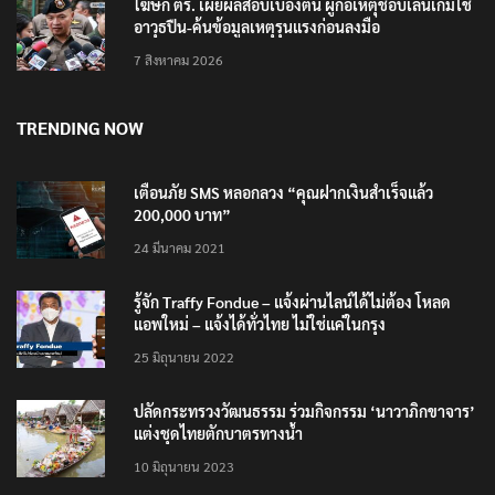
โฆษก ตร. เผยผลสอบเบื้องต้น ผู้ก่อเหตุชอบเล่นเกมใช้
อาวุธปืน-ค้นข้อมูลเหตุรุนแรงก่อนลงมือ
7 สิงหาคม 2026
TRENDING NOW
เตือนภัย SMS หลอกลวง “คุณฝากเงินสำเร็จแล้ว
200,000 บาท”
24 มีนาคม 2021
รู้จัก Traffy Fondue – แจ้งผ่านไลน์ได้ไม่ต้อง โหลด
แอพใหม่ – แจ้งได้ทั่วไทย ไม่ใช่แค่ในกรุง
25 มิถุนายน 2022
ปลัดกระทรวงวัฒนธรรม ร่วมกิจกรรม ‘นาวาภิกขาจาร’
แต่งชุดไทยตักบาตรทางน้ำ
10 มิถุนายน 2023