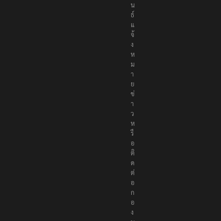
น
ธ์
แ
จ้
ง
ห
ม
า
ย
ข่
า
ว
ห
รื
อ
ติ
ด
ต่
อ
ก
อ
ง