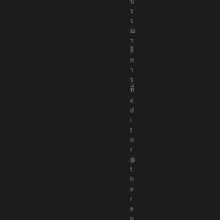
บ
ร
ร
ณ
า
ธิ
ก
า
ร
ที่
e
d
i
t
o
r
@
t
h
e
r
e
p