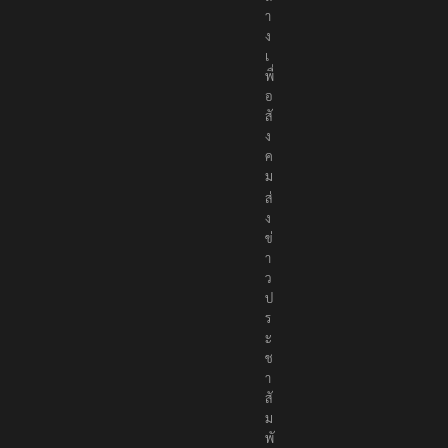
า
ง
เ
พื่
อ
สั
ง
ค
ม
ส่
ง
ข่
า
ว
ป
ร
ะ
ช
า
สั
ม
พั