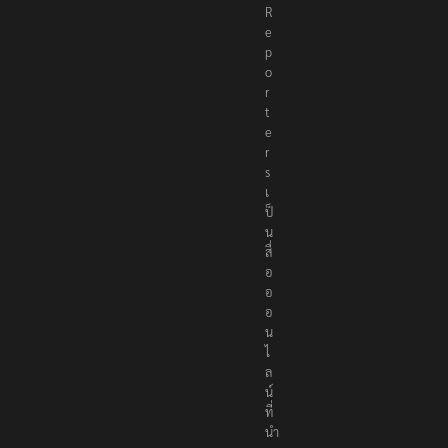
R
e
p
o
r
t
e
r
s
เ
ป็
น
สื่
อ
อ
อ
น
ไ
ล
น์
ที่
นำ