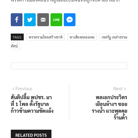
TAGS:
พรรครวมไทยสร้างชาติ
หาเสียงคลองเตย
เขตรัฐ เหล่าธรรม
ทัศน์
แนะแนว
Previous
Next
Previous
Next
post:
post:
สันติปลื้ม พปชร. มา
พลเอกประวิตร
เรื่อง
ที่ 1 โพล ตั้งรัฐบาล
เยือนห้างฯ ซอย
ก้าวข้ามความขัดเเย้ง
รางน้ำ แวะพูดคุย
ร้านค้า
RELATED POSTS