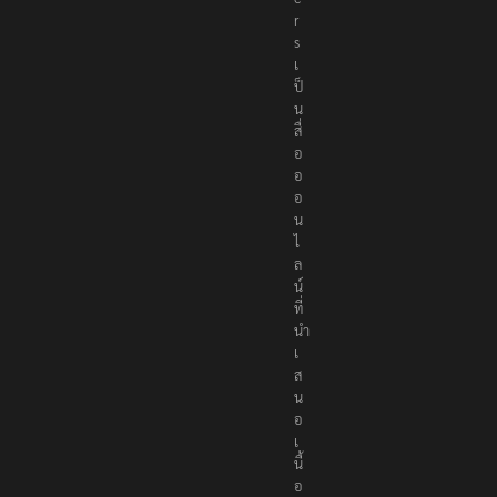
r
s
เ
ป็
น
สื่
อ
อ
อ
น
ไ
ล
น์
ที่
นำ
เ
ส
น
อ
เ
นื้
อ