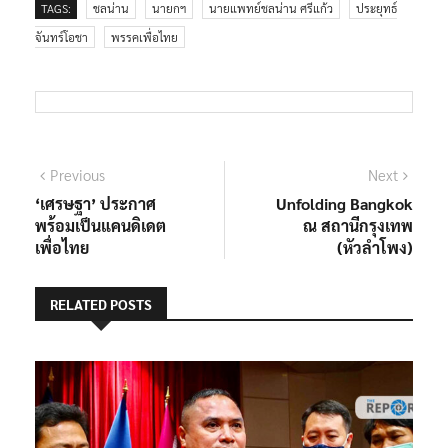
TAGS:
ชลน่าน
นายกฯ
นายแพทย์ชลน่าน ศรีแก้ว
ประยุทธ์
จันทร์โอชา
พรรคเพื่อไทย
แนะแนว
Previous
Next
Previous
Next
post:
post:
‘เศรษฐา’ ประกาศ
Unfolding Bangkok
เรื่อง
พร้อมเป็นแคนดิเดต
ณ สถานีกรุงเทพ
เพื่อไทย
(หัวลำโพง)
RELATED POSTS