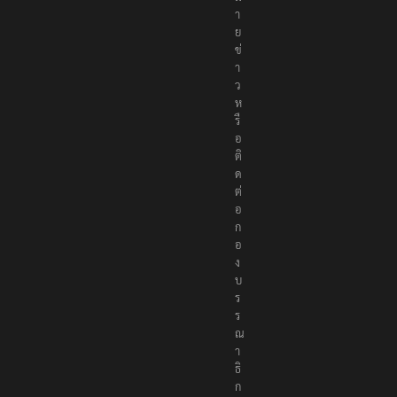
า
ย
ข่
า
ว
ห
รื
อ
ติ
ด
ต่
อ
ก
อ
ง
บ
ร
ร
ณ
า
ธิ
ก