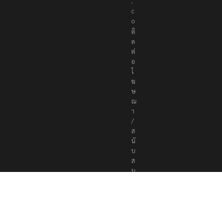
.
c
o
ติ
ด
ต่
อ
โ
ฆ
ษ
ณ
า
/
ส
นั
บ
ส
นุ
น
a
d
v
e