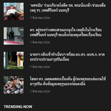
‘ยศชนัน’ ร่วมบริจาคโลหิต รพ. พระนั่งเกล้า ช่วยเหยื่อ
เหตุ รร. เทพศิรินทร์ นนทบุรี
7 สิงหาคม 2026
ตร. อยู่ระหว่างสอบสวนแรงจูงใจ เหตุยิงในโรงเรียน
เทพศิรินทร์ นนทบุรี พบเด็กก่อเหตุเครียดเรื่องเรียน
7 สิงหาคม 2026
นายกฯ กลับเข้าทำเนียบฯ พร้อม ผบ.ตร.-ผบช.ก. คาด
ถกปราบปรามอาวุธปืนเถื่อน
7 สิงหาคม 2026
โฆษก ตร. เผยผลสอบเบื้องต้น ผู้ก่อเหตุชอบเล่นเกมใช้
อาวุธปืน-ค้นข้อมูลเหตุรุนแรงก่อนลงมือ
7 สิงหาคม 2026
TRENDING NOW