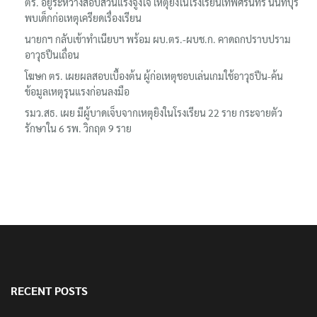
ตร. อยู่ระหว่างสอบสวนแรงจูงใจ เหตุยิงในโรงเรียนเทพศิรินทร์ นนทบุรี
พบเด็กก่อเหตุเครียดเรื่องเรียน
นายกฯ กลับเข้าทำเนียบฯ พร้อม ผบ.ตร.-ผบช.ก. คาดถกปราบปราม
อาวุธปืนเถื่อน
โฆษก ตร. เผยผลสอบเบื้องต้น ผู้ก่อเหตุชอบเล่นเกมใช้อาวุธปืน-ค้น
ข้อมูลเหตุรุนแรงก่อนลงมือ
รมว.สธ. เผย มีผู้บาดเจ็บจากเหตุยิงในโรงเรียน 22 ราย กระจายตัว
รักษาใน 6 รพ. วิกฤต 9 ราย
RECENT POSTS