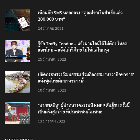
เตือนภัย SMS หลอกลวง “คุณฝากเงินสำเร็จแล้ว
200,000 บาท”
24 มีนาคม 2021
รู้จัก Traffy Fondue – แจ้งผ่านไลน์ได้ไม่ต้อง โหลด
แอพใหม่ – แจ้งได้ทั่วไทย ไม่ใช่แค่ในกรุง
25 มิถุนายน 2022
ปลัดกระทรวงวัฒนธรรม ร่วมกิจกรรม ‘นาวาภิกขาจาร’
แต่งชุดไทยตักบาตรทางน้ำ
10 มิถุนายน 2023
‘นายพลบีทู’ ผู้นำทหารคะเรนนี KNPP ลั่นสู้รบ ครั้งนี้
เป็นครั้งสุดท้าย ที่ประชาชนต้องชนะ
13 มกราคม 2022