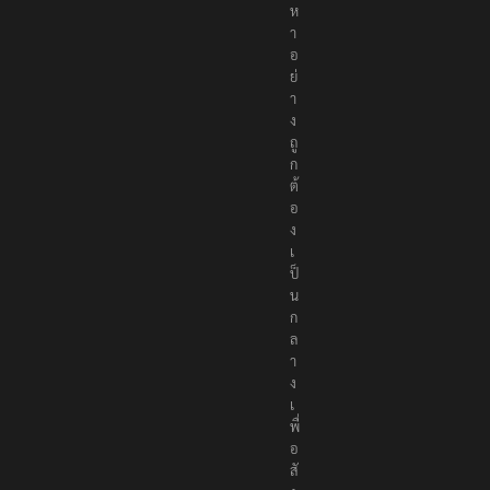
ห
า
อ
ย่
า
ง
ถู
ก
ต้
อ
ง
เ
ป็
น
ก
ล
า
ง
เ
พื่
อ
สั