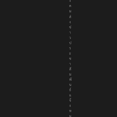
ง
ค
ม
ส่
ง
ข่
า
ว
ป
ร
ะ
ช
า
สั
ม
พั
น
ธ์
แ
จ้
ง
ห
ม