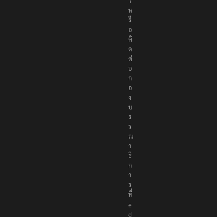
ว
ห
รื
อ
ติ
ด
ต่
อ
ก
อ
ง
บ
ร
ร
ณ
า
ธิ
ก
า
ร
ที่
e
d