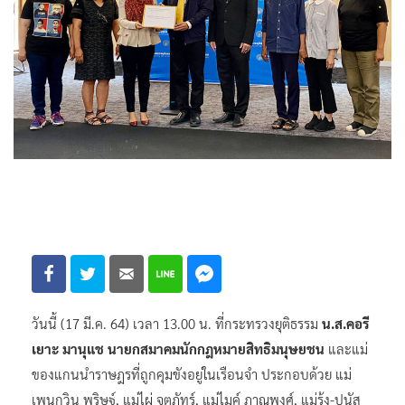
วันนี้ (17 มี.ค. 64) เวลา 13.00 น. ที่กระทรวงยุติธรรม
น.ส.คอรี
เยาะ มานุแช นายกสมาคมนักกฎหมายสิทธิมนุษยชน
และแม่
ของแกนนำราษฎรที่ถูกคุมขังอยู่ในเรือนจำ ประกอบด้วย แม่
เพนกวิน พริษฐ์, แม่ไผ่ จตุภัทร์, แม่ไมค์ ภาณุพงศ์, แม่รุ้ง-ปนัส