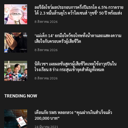
ลอรีอัลโชว์ผลประกอบการครึ่งปีแรกโต 6.5% กวาดราย
ได้ 2.3 หมื่นล้านยูโร คว้าไลเซนส์ ‘กุชชี่’ 50 ปี พร้อมส่ง
4 แบรนด์ใหม่บุกตลาดไทย
8 สิงหาคม 2026
‘แม่เด็ก 14’ ยกมือไหว้ขอโทษทั้งน้ำตาและแสดงความ
เสียใจกับครอบครัวผู้เสียชีวิต
8 สิงหาคม 2026
นิติเวชฯ เผยผลชันสูตรผู้เสียชีวิตเหตุใช้อาวุธปืนใน
โรงเรียน 8 ร่าง กระสุนเข้าจุดสำคัญทั้งหมด
8 สิงหาคม 2026
TRENDING NOW
เตือนภัย SMS หลอกลวง “คุณฝากเงินสำเร็จแล้ว
200,000 บาท”
24 มีนาคม 2021