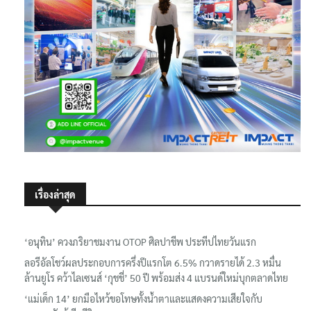
เรื่องล่าสุด
‘อนุทิน’ ควงภริยาชมงาน OTOP ศิลปาชีพ ประทีปไทยวันแรก
ลอรีอัลโชว์ผลประกอบการครึ่งปีแรกโต 6.5% กวาดรายได้ 2.3 หมื่น
ล้านยูโร คว้าไลเซนส์ ‘กุชชี่’ 50 ปี พร้อมส่ง 4 แบรนด์ใหม่บุกตลาดไทย
‘แม่เด็ก 14’ ยกมือไหว้ขอโทษทั้งน้ำตาและแสดงความเสียใจกับ