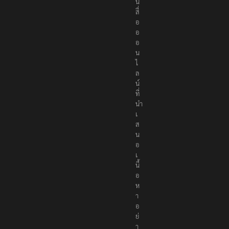
น
สื่
อ
อ
อ
น
ไ
ล
น์
ที่
นำ
เ
ส
น
อ
เ
นื้
อ
ห
า
อ
ย่
า