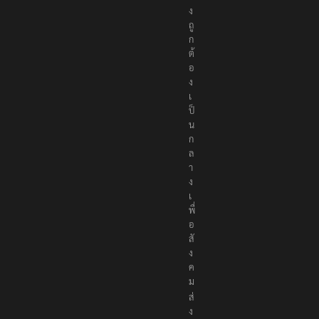
ง
ถู
ก
ต้
อ
ง
เ
ป็
น
ก
ล
า
ง
เ
พื่
อ
สั
ง
ค
ม
ส่
ง