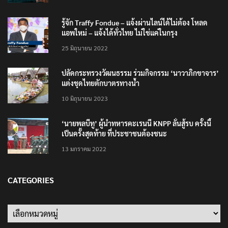
รู้จัก Traffy Fondue – แจ้งผ่านไลน์ได้ไม่ต้อง โหลด
แอพใหม่ – แจ้งได้ทั่วไทย ไม่ใช่แค่ในกรุง
25 มิถุนายน 2022
ปลัดกระทรวงวัฒนธรรม ร่วมกิจกรรม ‘นาวาภิกขาจาร’
แต่งชุดไทยตักบาตรทางน้ำ
10 มิถุนายน 2023
‘นายพลบีทู’ ผู้นำทหารคะเรนนี KNPP ลั่นสู้รบ ครั้งนี้
เป็นครั้งสุดท้าย ที่ประชาชนต้องชนะ
13 มกราคม 2022
CATEGORIES
Categories