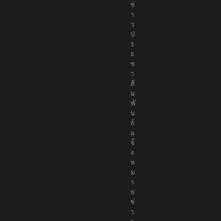
ข่
า
ว
ป
ร
ะ
ช
า
สั
ม
พั
น
ธ์
แ
จ้
ง
ห
ม
า
ย
ข่
า