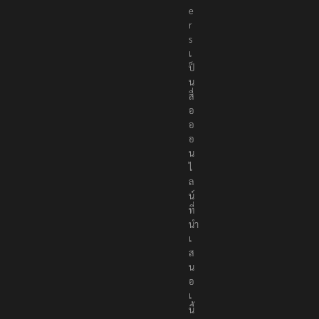
e
r
s
เ
ป็
น
สื่
อ
อ
อ
น
ไ
ล
น์
ที่
นำ
เ
ส
น
อ
เ
นื้