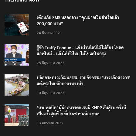
เตือนภัย SMS หลอกลวง “คุณฝากเงินสำเร็จแล้ว
200,000 บาท”
24 มีนาคม 2021
รู้จัก Traffy Fondue – แจ้งผ่านไลน์ได้ไม่ต้อง โหลด
แอพใหม่ – แจ้งได้ทั่วไทย ไม่ใช่แค่ในกรุง
25 มิถุนายน 2022
ปลัดกระทรวงวัฒนธรรม ร่วมกิจกรรม ‘นาวาภิกขาจาร’
แต่งชุดไทยตักบาตรทางน้ำ
10 มิถุนายน 2023
‘นายพลบีทู’ ผู้นำทหารคะเรนนี KNPP ลั่นสู้รบ ครั้งนี้
เป็นครั้งสุดท้าย ที่ประชาชนต้องชนะ
13 มกราคม 2022