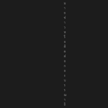
ม
า
ย
ข่
า
ว
ห
รื
อ
ติ
ด
ต่
อ
ก
อ
ง
บ
ร
ร
ณ
า
ธิ