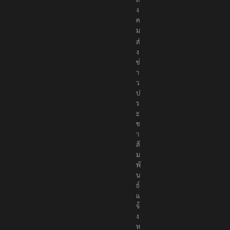
ง
ค
ม
ส่
ง
ข่
า
ว
ป
ร
ะ
ช
า
สั
ม
พั
น
ธ์
แ
จ้
ง
ห