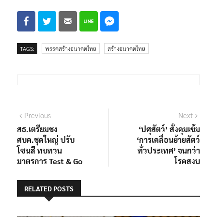
TAGS:
พรรคสร้างอนาคตไทย
สร้างอนาคตไทย
แนะแนว
Previous
Next
Previous
Next
post:
post:
สธ.เตรียมชง
‘ปศุสัตว์’ สั่งคุมเข้ม
เรื่อง
ศบค.ชุดใหญ่ ปรับ
‘การเคลื่อนย้ายสัตว์
โซนสี ทบทวน
ทั่วประเทศ’ จนกว่า
มาตรการ Test & Go
โรคสงบ
RELATED POSTS