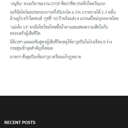
‘อนุทิน’ ควงภริยาชมงาน OTOP ศิลปาชีพ ประทีปไทยวันแรก
ลอรีอัลโชว์ผลประกอบการครึ่งปีแรกโต 6.5% กวาดรายได้ 2.3 หมื่น
ล้านยูโร คว้าไลเซนส์ ‘กุชชี่’ 50 ปี พร้อมส่ง 4 แบรนด์ใหม่บุกตลาดไทย
‘แม่เด็ก 14’ ยกมือไหว้ขอโทษทั้งน้ำตาและแสดงความเสียใจกับ
ครอบครัวผู้เสียชีวิต
นิติเวชฯ เผยผลชันสูตรผู้เสียชีวิตเหตุใช้อาวุธปืนในโรงเรียน 8 ร่าง
กระสุนเข้าจุดสำคัญทั้งหมด
นายกฯ สั่งคุมปืนเข้มอาวุธ เตรียมแก้กฎหมาย
RECENT POSTS