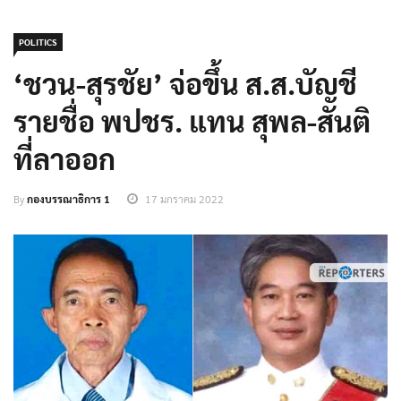
POLITICS
‘ชวน-สุรชัย’ จ่อขึ้น ส.ส.บัญชี
รายชื่อ พปชร. แทน สุพล-สันติ
ที่ลาออก
By
กองบรรณาธิการ 1
17 มกราคม 2022