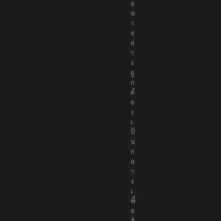
อ
ห
า
อ
ย่
า
ง
ถู
ก
ต้
อ
ง
เ
ป็
น
ก
ล
า
ง
เ
พื่
อ
สั