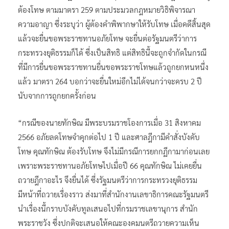
ต้องโทษ ตามมาตรา 259 ตามประมวลกฎหมายวิธิพิจารณา
ความอาญา ซึ่งระบุว่า ผู้ต้องคำพิพากษาให้รับโทษ เมื่อคดีสิ้นสุด
แล้วจะยื่นขอพระราชทานอภัยโทษ จะยื่นต่อรัฐมนตรีว่าการ
กระทรวงยุติธรรมก็ได้ ซึ่งเป็นสิทธิ แต่สิทธินี้จะถูกจำกัดในกรณี
ที่มีการยื่นขอพระราชทานยื่นขอพระราชโทษแล้วถูกยกหนหนึ่ง
แล้ว มาตรา 264 บอกว่าจะยื่นใหม่อีกไม่ได้จนกว่าจะครบ 2 ปี
นับจากการถูกยกครั้งก่อน
“กรณีของนายทักษิณ มีพระบรมราชโองการเมื่อ 31 สิงหาคม
2566 อภัยลดโทษจำคุกต่อไป 1 ปี และศาลฎีกามีคำสั่งบังคับ
โทษ คุณทักษิณ ต้องรับโทษ จึงไม่มีกรณีการยกกฏีกามาก่อนเลย
เพราะพระราชทานอภัยโทษไปเมื่อปี 66 คุณทักษิณ ไม่เคยยื่น
ถวายฎีกาอะไร จึงยื่นได้ ซึ่งรัฐมนตรีว่าการกระทรวงยุติธรรม
มีหน้าที่ถวายเรื่องราว ส่งมาที่สำนักงานเลขาธิการคณะรัฐมนตรี
นำเรื่องนี้กราบบังคับทูลเสนอไปที่กรมราชเลขานุการ สำนัก
พระราชวัง ซึ่งปกติจะเสนอให้คณะองคมนตรีถวายความเห็น