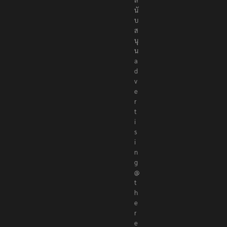
นั
บ
ส
นุ
น
a
d
v
e
r
t
i
s
i
n
g
@
t
h
e
r
e