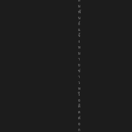
ม
พั
น
ธ์
แ
จ้
ง
ห
ม
า
ย
ข่
า
ว
ห
รื
อ
ติ
ด
ต่
อ
ก