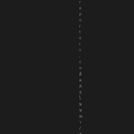
r
e
p
o
r
t
e
r
s
.
c
o
ติ
ด
ต่
อ
โ
ฆ
ษ
ณ
า
/
ส