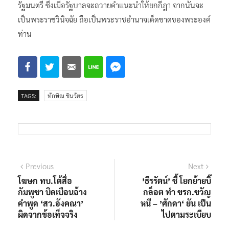
รัฐมนตรี ซึ่งเมื่อรัฐบาลจะถวายคำแนะนำให้ยกกีฎา จากนั้นจะ
เป็นพระราชวินิจฉัย ถือเป็นพระราชอำนาจเด็ดขาดของพระองค์
ท่าน
TAGS:
ทักษิณ ชินวัตร
แนะแนว
Previous
Next
Previous
Next
post:
post:
โฆษก ทบ.โต้สื่อ
’ธีรรัตน์’ ชี้ โยกย้ายบิ๊
เรื่อง
กัมพูชา บิดเบือนอ้าง
กล็อต ทำ ขรก.ขวัญ
คำพูด ‘สว.อังคณา’
หนี – ’ศักดา‘ ยัน เป็น
ผิดจากข้อเท็จจริง
ไปตามระเบียบ