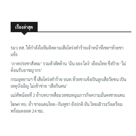
เรื่องล่าสุด
รมว.ทส. ให้กำลังใจทีมติดตามเสือโคร่งทำร้ายเจ้าหน้าที่เขตฯห้วยขา
แข้ง
‘ภาคประชาสังคม’ รวมตัวคัดค้าน ‘มิน ออง ไลง์’ เยือนไทย ขึงป้าย ‘ไม่
ต้อนรับอาชญากร’
กรมอุทยานฯ ชี้ เสือโคร่งทำร้าย จนท.ห้วยขาแข้งเป็นลูกเสือวัยซน เป็น
เหตุบังเอิญ ไม่เข้าข่าย ‘เสือกินคน’
แม่ทัพน้อยที่ 2 ย้ำบทบาทสื่อมวลชนหนุนภารกิจความมั่นคงชายแดน
โฆษก ทบ. ย้ำ ชายแดนไทย–กัมพูชา ยังปกติ ยัน ไทยเฝ้าระวังเตรียม
พร้อมตลอด 24 ชม.