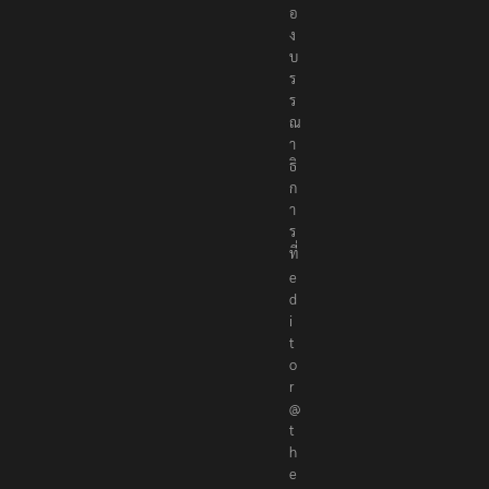
อ
ง
บ
ร
ร
ณ
า
ธิ
ก
า
ร
ที่
e
d
i
t
o
r
@
t
h
e