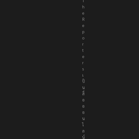
T
h
e
R
e
p
o
r
t
e
r
s
เ
ป็
น
สื่
อ
อ
อ
น
ไ
ล
น์