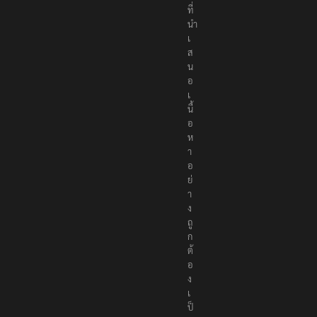
ที่
นำ
เ
ส
น
อ
เ
นื้
อ
ห
า
อ
ย่
า
ง
ถู
ก
ต้
อ
ง
เ
ป็