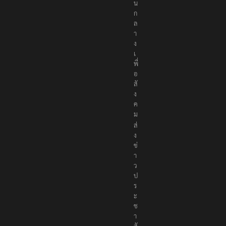
น
ก
ล
า
ง
เ
พื่
อ
สั
ง
ค
ม
ส่
ง
ข่
า
ว
ป
ร
ะ
ช
า
สั