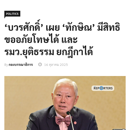
POLITICS
‘บวรศักดิ์’ เผย ‘ทักษิณ’ มีสิทธิ
ขออภัยโทษได้ และ
รมว.ยุติธรรม ยกฎีกาได้
By
กองบรรณาธิการ
16 ตุลาคม 2025