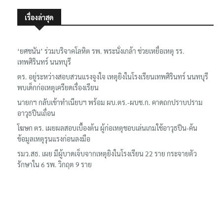
เรื่องล่าสุด
‘ยศชนัน’ ร่วมบริจาคโลหิต รพ. พระนั่งเกล้า ช่วยเหยื่อเหตุ รร.
เทพศิรินทร์ นนทบุรี
ตร. อยู่ระหว่างสอบสวนแรงจูงใจ เหตุยิงในโรงเรียนเทพศิรินทร์ นนทบุรี
พบเด็กก่อเหตุเครียดเรื่องเรียน
นายกฯ กลับเข้าทำเนียบฯ พร้อม ผบ.ตร.-ผบช.ก. คาดถกปราบปราม
อาวุธปืนเถื่อน
โฆษก ตร. เผยผลสอบเบื้องต้น ผู้ก่อเหตุชอบเล่นเกมใช้อาวุธปืน-ค้น
ข้อมูลเหตุรุนแรงก่อนลงมือ
รมว.สธ. เผย มีผู้บาดเจ็บจากเหตุยิงในโรงเรียน 22 ราย กระจายตัว
รักษาใน 6 รพ. วิกฤต 9 ราย