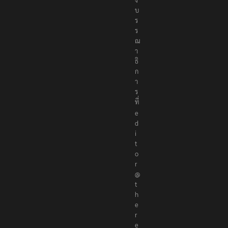
บ
ร
ร
ณ
า
ธิ
ก
า
ร
ที่
e
d
i
t
o
r
@
t
h
e
r
e