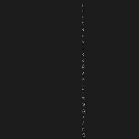
p
o
r
t
e
r
s
.
c
o
ติ
ด
ต่
อ
โ
ฆ
ษ
ณ
า
/
ส
นั