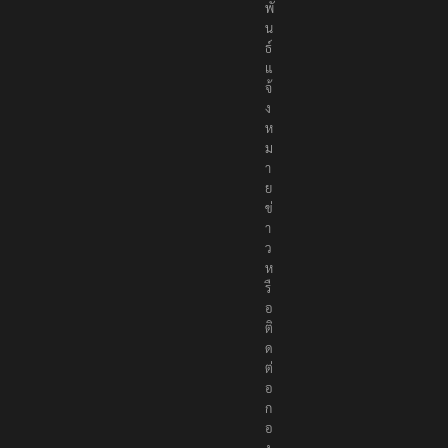
พั
น
ธ์
แ
จ้
ง
ห
ม
า
ย
ข่
า
ว
ห
รื
อ
ติ
ด
ต่
อ
ก
อ
ง