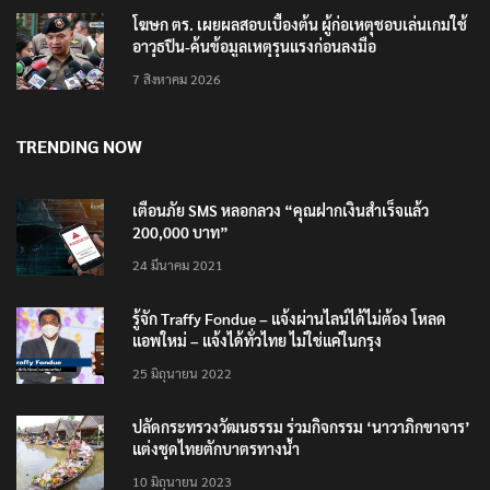
โฆษก ตร. เผยผลสอบเบื้องต้น ผู้ก่อเหตุชอบเล่นเกมใช้
อาวุธปืน-ค้นข้อมูลเหตุรุนแรงก่อนลงมือ
7 สิงหาคม 2026
TRENDING NOW
เตือนภัย SMS หลอกลวง “คุณฝากเงินสำเร็จแล้ว
200,000 บาท”
24 มีนาคม 2021
รู้จัก Traffy Fondue – แจ้งผ่านไลน์ได้ไม่ต้อง โหลด
แอพใหม่ – แจ้งได้ทั่วไทย ไม่ใช่แค่ในกรุง
25 มิถุนายน 2022
ปลัดกระทรวงวัฒนธรรม ร่วมกิจกรรม ‘นาวาภิกขาจาร’
แต่งชุดไทยตักบาตรทางน้ำ
10 มิถุนายน 2023