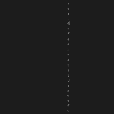
ล
า
ง
เ
พื่
อ
สั
ง
ค
ม
ส่
ง
ข่
า
ว
ป
ร
ะ
ช
า
สั
ม