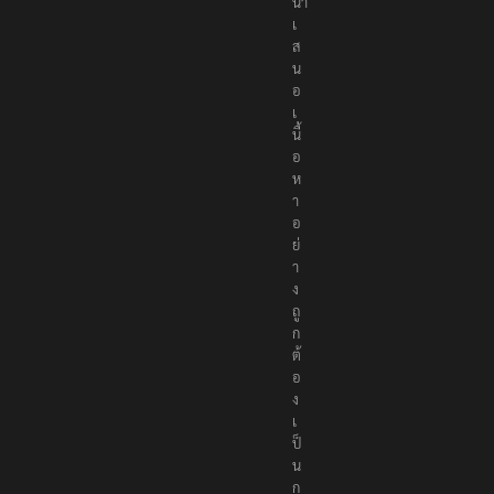
นำ
เ
ส
น
อ
เ
นื้
อ
ห
า
อ
ย่
า
ง
ถู
ก
ต้
อ
ง
เ
ป็
น
ก