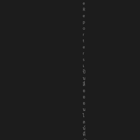
e
R
e
p
o
r
t
e
r
s
เ
ป็
น
สื่
อ
อ
อ
น
ไ
ล
น์
ที่