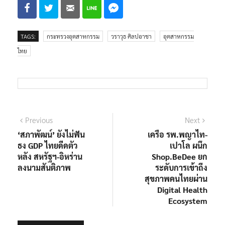
TAGS:
กระทรวงอุตสาหกรรม
วราวุธ ศิลปอาชา
อุตสาหกรรม
ไทย
แนะแนว
Previous
Next
Previous
Next
post:
post:
‘สภาพัฒน์’ ยังไม่ฟัน
เครือ รพ.พญาไท-
เรื่อง
ธง GDP ไทยดีดตัว
เปาโล ผนึก
หลัง สหรัฐฯ-อิหร่าน
Shop.BeDee ยก
ลงนามสันติภาพ
ระดับการเข้าถึง
สุขภาพคนไทยผ่าน
Digital Health
Ecosystem