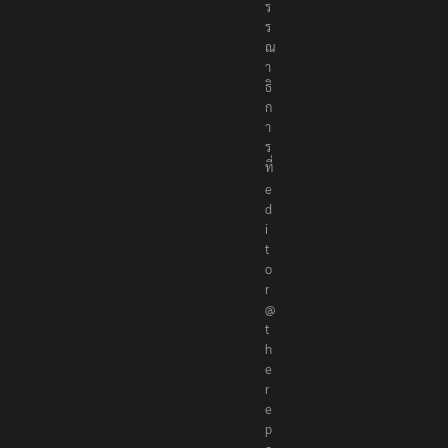
ร
ร
ณ
า
ธิ
ก
า
ร
ที่
e
d
i
t
o
r
@
t
h
e
r
e
p