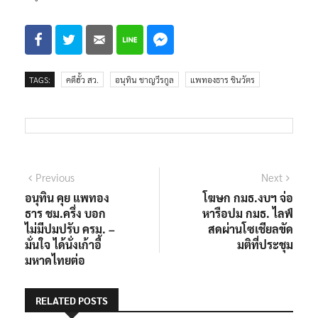
TAGS:
คดีฮั้ว สว.
อนุทิน ชาญวีรกูล
แพทองธาร ชินวัตร
แนะแนว
Previous
Next
Previous
Next
post:
post:
อนุทิน คุย แพทอง
โฆษก กมธ.งบฯ จ่อ
เรื่อง
ธาร ชม.ครึ่ง บอก
หารือปม กมธ. ไลฟ์
ไม่มีปมปรับ ครม. –
สดผ่านโซเชียลขัด
มั่นใจ ได้นั่งเก้าอี้
มติที่ประชุม
มหาดไทยต่อ
RELATED POSTS