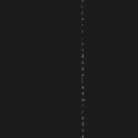
o
r
t
e
r
s
.
c
o
ติ
ด
ต่
อ
โ
ฆ
ษ
ณ
า
/
ส
นั
บ
ส