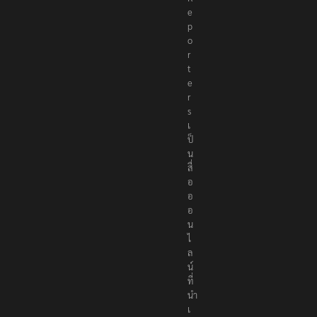
e
p
o
r
t
e
r
s
เ
ป็
น
สื่
อ
อ
อ
น
ไ
ล
น์
ที่
นำ
เ