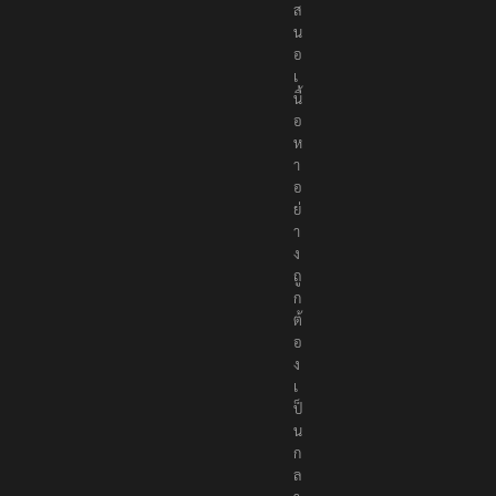
ส
น
อ
เ
นื้
อ
ห
า
อ
ย่
า
ง
ถู
ก
ต้
อ
ง
เ
ป็
น
ก
ล