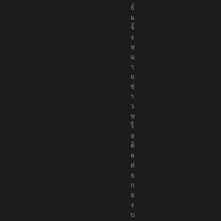
ธ์
แ
จ้
ง
ห
ม
า
ย
ข่
า
ว
ห
รื
อ
ติ
ด
ต่
อ
ก
อ
ง
บ