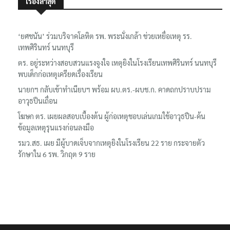
เรื่องล่าสุด
‘ยศชนัน’ ร่วมบริจาคโลหิต รพ. พระนั่งเกล้า ช่วยเหยื่อเหตุ รร.
เทพศิรินทร์ นนทบุรี
ตร. อยู่ระหว่างสอบสวนแรงจูงใจ เหตุยิงในโรงเรียนเทพศิรินทร์ นนทบุรี
พบเด็กก่อเหตุเครียดเรื่องเรียน
นายกฯ กลับเข้าทำเนียบฯ พร้อม ผบ.ตร.-ผบช.ก. คาดถกปราบปราม
อาวุธปืนเถื่อน
โฆษก ตร. เผยผลสอบเบื้องต้น ผู้ก่อเหตุชอบเล่นเกมใช้อาวุธปืน-ค้น
ข้อมูลเหตุรุนแรงก่อนลงมือ
รมว.สธ. เผย มีผู้บาดเจ็บจากเหตุยิงในโรงเรียน 22 ราย กระจายตัว
รักษาใน 6 รพ. วิกฤต 9 ราย