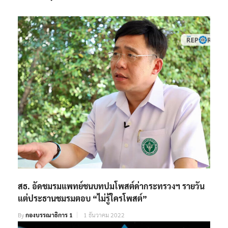
สธ. อัดชมรมแพทย์ชนบทปมโพสต์ด่ากระทรวงฯ รายวัน
แต่ประธานชมรมตอบ “ไม่รู้ใครโพสต์”
By
กองบรรณาธิการ 1
1 ธันวาคม 2022