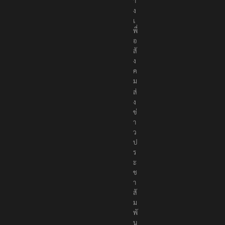
า
ง
เ
พื่
อ
สั
ง
ค
ม
ส่
ง
ข่
า
ว
ป
ร
ะ
ช
า
สั
ม
พั
น