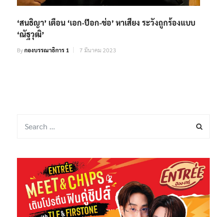
‘สนธิญา’ เตือน ‘เอก-ป๊อก-ช่อ’ หาเสียง ระวังถูกร้องแบบ
‘ณัฐวุฒิ’
By
กองบรรณาธิการ 1
7 มีนาคม 2023