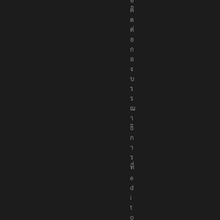
ติ
ด
ต่
อ
ก
อ
ง
บ
ร
ร
ณ
า
ธิ
ก
า
ร
ที่
e
d
i
t
o