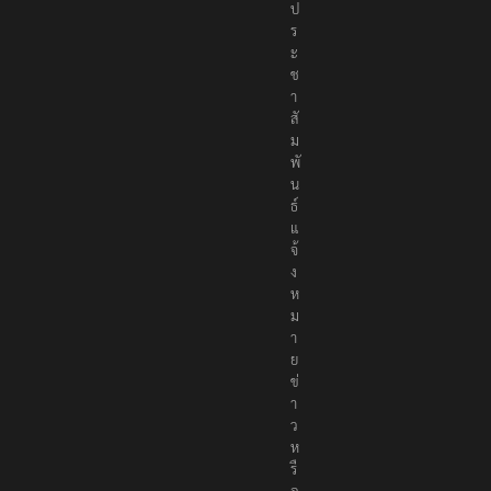
ป
ร
ะ
ช
า
สั
ม
พั
น
ธ์
แ
จ้
ง
ห
ม
า
ย
ข่
า
ว
ห
รื
อ