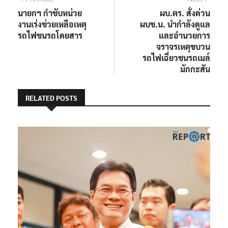
post:
post:
นายกฯ กำชับหน่วย
ผบ.ตร. สั่งด่วน
เรื่อง
งานเร่งช่วยเหลือเหตุ
ผบช.น. นำกำลังดูแล
รถไฟชนรถโดยสาร
และอำนวยการ
จราจรเหตุขบวน
รถไฟเฉี่ยวชนรถเมล์
มักกะสัน
RELATED POSTS