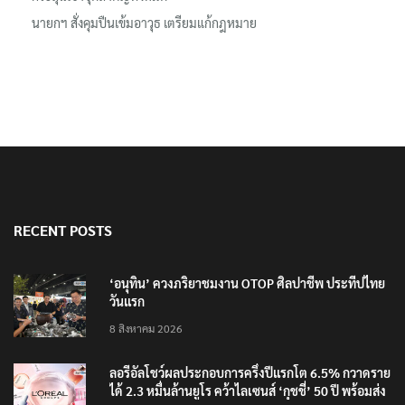
นายกฯ สั่งคุมปืนเข้มอาวุธ เตรียมแก้กฎหมาย
RECENT POSTS
‘อนุทิน’ ควงภริยาชมงาน OTOP ศิลปาชีพ ประทีปไทย
วันแรก
8 สิงหาคม 2026
ลอรีอัลโชว์ผลประกอบการครึ่งปีแรกโต 6.5% กวาดราย
ได้ 2.3 หมื่นล้านยูโร คว้าไลเซนส์ ‘กุชชี่’ 50 ปี พร้อมส่ง