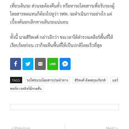
เที่ยวเดินรถ ส่วนจะต้องคืนตั๋ว หรือหารถโดยสารเพื่อรับรองผู้
โดยสารทดแทนก็ต้องไปดูว่า รฟท. จะดำเนินการอย่างไร แต่
เบื้องต้นยกเลิกทางเดินรถแน่นอน
ทั้งนี้ นายสิริพงศ์ กล่าวอีกว่า ขอเวลาให้ตำรวจเคลียร์พื้นที่ให้
เรียบร้อยก่อน เราก็จะคืนพื้นที่ให้เป็นปกติโดยเร็วที่สุด
TAGS:
รถไฟชนรถโดยสารประจำทาง
สิริพงศ์ อังคสกุลเกียรติ
แอร์
พอร์ต เรลลิงก์มักกะสัน
แนะแนว
Previous
Next
Previous
Next