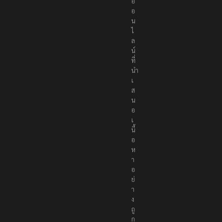
อ
อ
น
ไ
ล
น์
ที่
นำ
เ
ส
น
อ
เ
นื้
อ
ห
า
อ
ย่
า
ง
ถู
ก