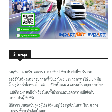
เรื่องล่าสุด
‘อนุทิน’ ควงภริยาชมงาน OTOP ศิลปาชีพ ประทีปไทยวันแรก
ลอรีอัลโชว์ผลประกอบการครึ่งปีแรกโต 6.5% กวาดรายได้ 2.3 หมื่น
ล้านยูโร คว้าไลเซนส์ ‘กุชชี่’ 50 ปี พร้อมส่ง 4 แบรนด์ใหม่บุกตลาดไทย
‘แม่เด็ก 14’ ยกมือไหว้ขอโทษทั้งน้ำตาและแสดงความเสียใจกับ
ครอบครัวผู้เสียชีวิต
นิติเวชฯ เผยผลชันสูตรผู้เสียชีวิตเหตุใช้อาวุธปืนในโรงเรียน 8 ร่าง
กระสุนเข้าจุดสำคัญทั้งหมด