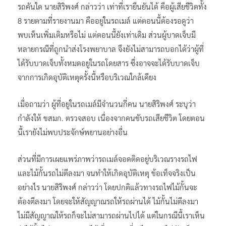
รถคันใด นายสิริพงศ์ กล่าวว่า เท่าที่เรายืนยันได้ คือผู้เสียชีวิตทั้ง
8 รายตามที่รายงานมา คืออยู่ในรถเมล์ แต่ตอนนี้ต้องรอดูว่า
พบเห็นเพิ่มเติมหรือไม่ แต่ตอนนี้ยังเท่าเดิม ส่วนผู้บาดเจ็บมี
หลายกรณีที่ถูกนำส่งโรงพยาบาล จึงยังไม่สามารถบอกได้ว่าผู้ที่
ได้รับบาดเจ็บทั้งหมดอยู่ในรถโดยสาร ซึ่งอาจจะได้รับบาดเจ็บ
จากการเกิดอุบัติเหตุครั้งนี้หรือบริเวณใกล้เคียง
เมื่อถามว่า ผู้ที่อยู่ในรถเมล์มีจำนวนกี่คน นายสิริพงศ์ ระบุว่า
กำลังให้ ขสมก. ตรวจสอบ เนื่องจากคนขับรถเสียชีวิต โดยตอน
นี้เรายังไม่พบประจักษ์พยานอย่างอื่น
ส่วนที่มีการเผยแพร่ภาพว่ารถเมล์จอดติดอยู่บริเวณรางรถไฟ
และไม้กั้นรถไม่ตีลงมา จนทำให้เกิดอุบัติเหตุ ข้อเท็จจริงเป็น
อย่างไร นายสิริพงศ์ กล่าวว่า โดยปกติแล้วทางรถไฟไม้กั้นจะ
ต้องตีลงมา โดยจะให้สัญญาณรถให้รถผ่านได้ ไม้กั้นไม่ตีลงมา
ไม่มีสัญญาณให้รถก็จะไม่สามารถผ่านไปได้ แต่ในกรณีนี้เราเห็น