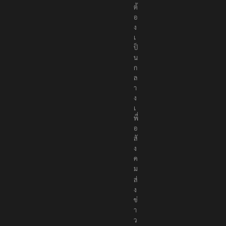
ต้
อ
ง
เ
ป็
น
ก
ล
า
ง
เ
พื่
อ
สั
ง
ค
ม
ส่
ง
ข่
า
ว