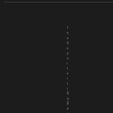
T
h
e
R
e
p
o
r
t
e
r
s
เ
ป็
น
สื่
อ