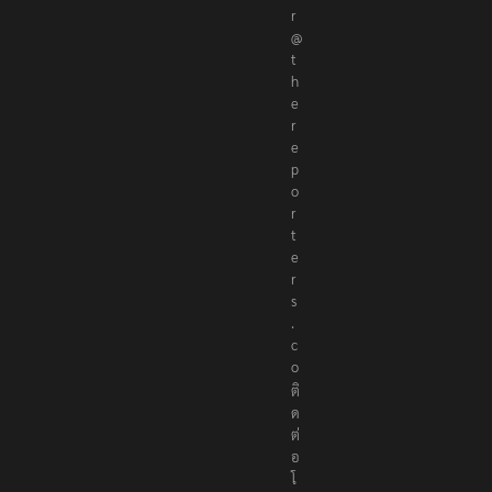
r
@
t
h
e
r
e
p
o
r
t
e
r
s
.
c
o
ติ
ด
ต่
อ
โ