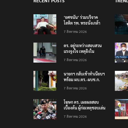
RECENT POSTS
TREN
‘ยศชนัน’ ร่วมบริจาค
โลหิต รพ. พระนั่งเกล้า
ช่วยเหยื่อเหตุ รร.
7 สิงหาคม 2026
เทพศิรินทร์ นนทบุรี
ตร. อยู่ระหว่างสอบสวน
แรงจูงใจ เหตุยิงใน
โรงเรียนเทพศิรินทร์
7 สิงหาคม 2026
นนทบุรี พบเด็กก่อเหตุ
เครียดเรื่องเรียน
นายกฯ กลับเข้าทำเนียบฯ
พร้อม ผบ.ตร.-ผบช.ก.
คาดถกปราบปรามอาวุธ
7 สิงหาคม 2026
ปืนเถื่อน
โฆษก ตร. เผยผลสอบ
เบื้องต้น ผู้ก่อเหตุชอบเล่น
เกมใช้อาวุธปืน-ค้นข้อมูล
7 สิงหาคม 2026
เหตุรุนแรงก่อนลงมือ