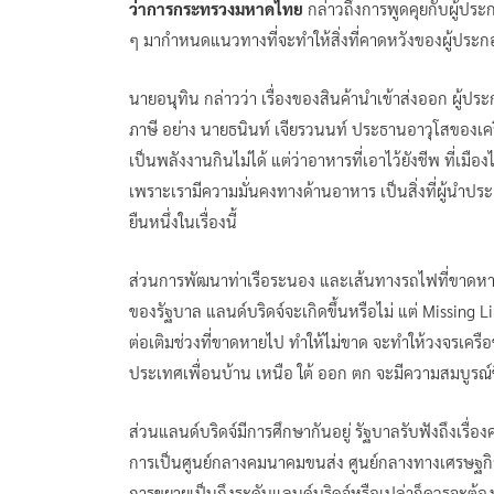
ว่าการกระทรวงมหาดไทย
กล่าวถึงการพูดคุยกับผู้ปร
ๆ มากำหนดแนวทางที่จะทำให้สิ่งที่คาดหวังของผู้ประกอ
นายอนุทิน กล่าวว่า เรื่องของสินค้านำเข้าส่งออก ผู้ป
ภาษี อย่าง นายธนินท์ เจียรวนนท์ ประธานอาวุโสของเคร
เป็นพลังงานกินไม่ได้ แต่ว่าอาหารที่เอาไว้ยังชีพ ที่เม
เพราะเรามีความมั่นคงทางด้านอาหาร เป็นสิ่งที่ผู้นำ
ยืนหนึ่งในเรื่องนี้
ส่วนการพัฒนาท่าเรือระนอง และเส้นทางรถไฟที่ขาดหา
ของรัฐบาล แลนด์บริดจ์จะเกิดขึ้นหรือไม่ แต่ Missing Li
ต่อเติมช่วงที่ขาดหายไป ทำให้ไม่ขาด จะทำให้วงจรเคร
ประเทศเพื่อนบ้าน เหนือ ใต้ ออก ตก จะมีความสมบูรณ์ขึ้น
ส่วนแลนด์บริดจ์มีการศึกษากันอยู่ รัฐบาลรับฟังถึงเรื่
การเป็นศูนย์กลางคมนาคมขนส่ง ศูนย์กลางทางเศรษฐกิจม
การขยายเป็นถึงระดับแลนด์บริดจ์หรือเปล่าก็ควรจะต้องเ