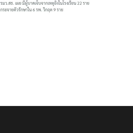
รมว.สธ. เผย มีผู้บาดเจ็บจากเหตุยิงในโรงเรียน 22 ราย
กระจายตัวรักษาใน 6 รพ. วิกฤต 9 ราย