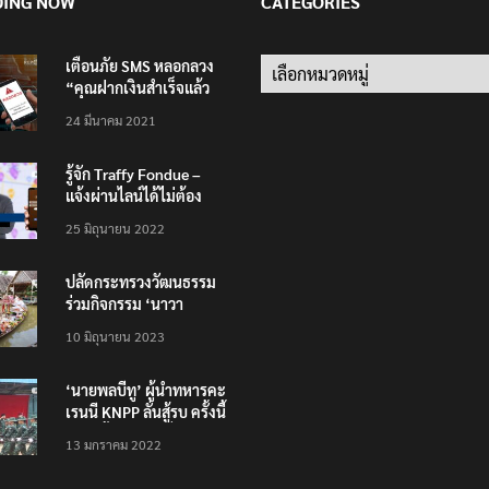
DING NOW
CATEGORIES
เตือนภัย SMS หลอกลวง
Categories
“คุณฝากเงินสำเร็จแล้ว
200,000 บาท”
24 มีนาคม 2021
รู้จัก Traffy Fondue –
แจ้งผ่านไลน์ได้ไม่ต้อง
โหลดแอพใหม่ – แจ้งได้
25 มิถุนายน 2022
ทั่วไทย ไม่ใช่แค่ในกรุง
ปลัดกระทรวงวัฒนธรรม
ร่วมกิจกรรม ‘นาวา
ภิกขาจาร’ แต่งชุดไทย
10 มิถุนายน 2023
ตักบาตรทางน้ำ
‘นายพลบีทู’ ผู้นำทหารคะ
เรนนี KNPP ลั่นสู้รบ ครั้งนี้
เป็นครั้งสุดท้าย ที่
13 มกราคม 2022
ประชาชนต้องชนะ