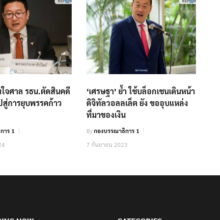
ั่นใจศาล รธน.ตัดสินคดี
‘เศรษฐา’ ย้ำ​ ใช้บล็อกเชนเดินหน้า
ปสู่การยุบพรรคก้าว
ดิจิทัลวอลลเล็ต​ ยัง​ ขออุบแหล่ง
ที่มาของเงิน
การ 1
By
กองบรรณาธิการ 1
24
7 กันยายน 2023