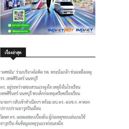
เรื่องล่าสุด
‘ยศชนัน’ ร่วมบริจาคโลหิต รพ. พระนั่งเกล้า ช่วยเหยื่อเหตุ
รร. เทพศิรินทร์ นนทบุรี
ตร. อยู่ระหว่างสอบสวนแรงจูงใจ เหตุยิงในโรงเรียน
เทพศิรินทร์ นนทบุรี พบเด็กก่อเหตุเครียดเรื่องเรียน
นายกฯ กลับเข้าทำเนียบฯ พร้อม ผบ.ตร.-ผบช.ก. คาดถก
ปราบปรามอาวุธปืนเถื่อน
โฆษก ตร. เผยผลสอบเบื้องต้น ผู้ก่อเหตุชอบเล่นเกมใช้
อาวุธปืน-ค้นข้อมูลเหตุรุนแรงก่อนลงมือ