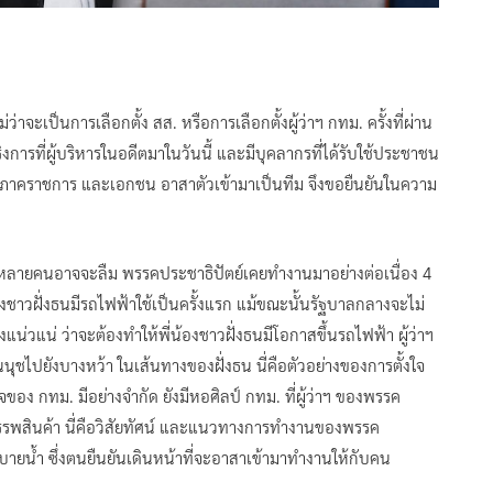
ว่าจะเป็นการเลือกตั้ง สส. หรือการเลือกตั้งผู้ว่าฯ กทม. ครั้งที่ผ่าน
งการที่ผู้บริหารในอดีตมาในวันนี้ และมีบุคลากรที่ได้รับใช้ประชาชน
กภาคราชการ และเอกชน อาสาตัวเข้ามาเป็นทีม จึงขอยืนยันในความ
หลายคนอาจจะลืม พรรคประชาธิปัตย์เคยทำงานมาอย่างต่อเนื่อง 4
องชาวฝั่งธนมีรถไฟฟ้าใช้เป็นครั้งแรก แม้ขณะนั้นรัฐบาลกลางจะไม่
งแน่วแน่ ว่าจะต้องทำให้พี่น้องชาวฝั่งธนมีโอกาสขึ้นรถไฟฟ้า ผู้ว่าฯ
ุชไปยังบางหว้า ในเส้นทางของฝั่งธน นี่คือตัวอย่างของการตั้งใจ
อง กทม. มีอย่างจำกัด ยังมีหอศิลป์ กทม. ที่ผู้ว่าฯ ของพรรค
ห้างสรรพสินค้า นี่คือวิสัยทัศน์ และแนวทางการทำงานของพรรค
้ระบายน้ำ ซึ่งตนยืนยันเดินหน้าที่จะอาสาเข้ามาทำงานให้กับคน