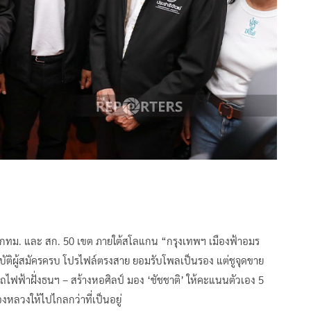
้ว่าฯ กทม. และ สก. 50 เขต ภายใต้สโลแกน “กรุงเทพฯ เมืองฟ้าอมร
ติผู้สมัครครบ โปรไฟล์ตรงสาย ยอมรับโพลเป็นรอง แต่ชูจุดขาย
ถไฟฟ้าฝั่งธนฯ – สร้างหอศิลป์ มอง ‘ชัชชาติ’ ให้คะแนนตัวเอง 5
องหลวงให้ไปไกลกว่าที่เป็นอยู่