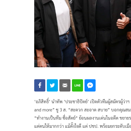
‘อภิสิทธิ์’ นำทัพ ‘ประชาธิปัตย์’ เปิดตัวทีมผู้สมัครผู
and more” ชู 3 ส. “สะดวก สะอาด สบาย” บอกคุณสมบั
“ทำงานเป็นทีม ซื่อสัตย์“ ย้อนผลงานเด่นในอดีต ขยายร
แต่ตนให้มากกว่า แม้ตั้งใจดี แต่ ปชป. พร้อมยกระดับเมื