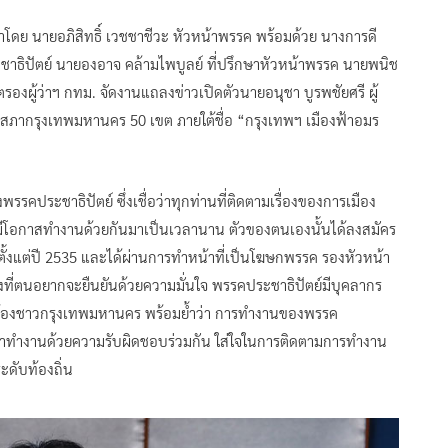
นำโดย นายอภิสิทธิ์ เวชชาชีวะ หัวหน้าพรรค พร้อมด้วย นางการดี
าธิปัตย์ นายองอาจ คล้ามไพบูลย์ ที่ปรึกษาหัวหน้าพรรค นายพนิช
รองผู้ว่าฯ กทม. จัดงานแถลงข่าวเปิดตัวนายอนุชา บูรพชัยศรี ผู้
กสภากรุงเทพมหานคร 50 เขต ภายใต้ชื่อ “กรุงเทพฯ เมืองฟ้าอมร
รรคประชาธิปัตย์ ซึ่งเชื่อว่าทุกท่านที่ติดตามเรื่องของการเมือง
มีโอกาสทำงานด้วยกันมาเป็นเวลานาน ตัวของตนเองนั้นได้ลงสมัคร
้งแต่ปี 2535 และได้ผ่านการทำหน้าที่เป็นโฆษกพรรค รองหัวหน้า
สิ่งที่ตนอยากจะยืนยันด้วยความมั่นใจ พรรคประชาธิปัตย์มีบุคลากร
น้องชาวกรุงเทพมหานคร พร้อมย้ำว่า การทำงานของพรรค
ม เราทำงานด้วยความรับผิดชอบร่วมกัน ใส่ใจในการติดตามการทำงาน
ดับท้องถิ่น