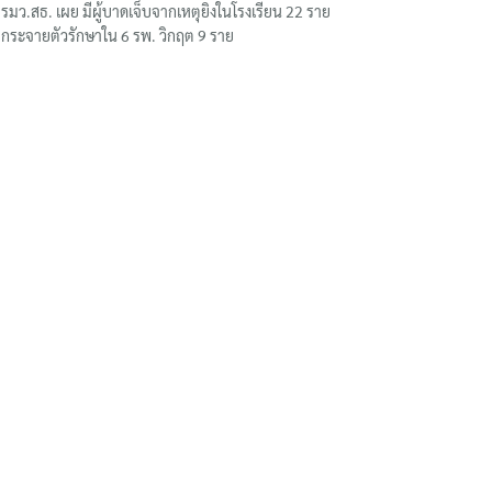
รมว.สธ. เผย มีผู้บาดเจ็บจากเหตุยิงในโรงเรียน 22 ราย
กระจายตัวรักษาใน 6 รพ. วิกฤต 9 ราย