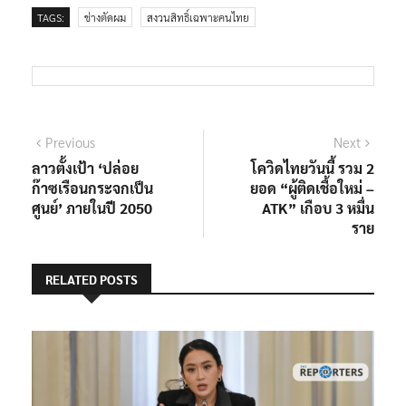
TAGS:
ช่างตัดผม
สงวนสิทธิ์เฉพาะคนไทย
แนะแนว
Previous
Next
Previous
Next
post:
post:
ลาวตั้งเป้า ‘ปล่อย
โควิดไทยวันนี้ รวม 2
เรื่อง
ก๊าซเรือนกระจกเป็น
ยอด “ผู้ติดเชื้อใหม่ –
ศูนย์’ ภายในปี 2050
ATK” เกือบ 3 หมื่น
ราย
RELATED POSTS