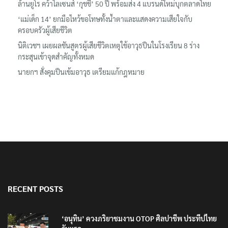
ล้านยูโร คว้าไลเซนส์ ‘กุชชี่’ 50 ปี พร้อมส่ง 4 แบรนด์ใหม่บุกตลาดไทย
‘แม่เด็ก 14’ ยกมือไหว้ขอโทษทั้งน้ำตาและแสดงความเสียใจกับ
ครอบครัวผู้เสียชีวิต
นิติเวชฯ เผยผลชันสูตรผู้เสียชีวิตเหตุใช้อาวุธปืนในโรงเรียน 8 ร่าง
กระสุนเข้าจุดสำคัญทั้งหมด
นายกฯ สั่งคุมปืนเข้มอาวุธ เตรียมแก้กฎหมาย
RECENT POSTS
‘อนุทิน’ ควงภริยาชมงาน OTOP ศิลปาชีพ ประทีปไทย