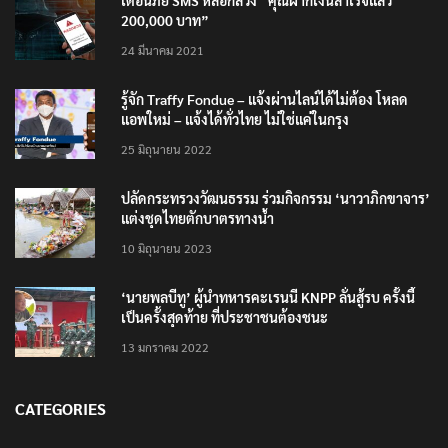
เตือนภัย SMS หลอกลวง “คุณฝากเงินสำเร็จแล้ว
200,000 บาท”
24 มีนาคม 2021
รู้จัก Traffy Fondue – แจ้งผ่านไลน์ได้ไม่ต้อง โหลด
แอพใหม่ – แจ้งได้ทั่วไทย ไม่ใช่แค่ในกรุง
25 มิถุนายน 2022
ปลัดกระทรวงวัฒนธรรม ร่วมกิจกรรม ‘นาวาภิกขาจาร’
แต่งชุดไทยตักบาตรทางน้ำ
10 มิถุนายน 2023
‘นายพลบีทู’ ผู้นำทหารคะเรนนี KNPP ลั่นสู้รบ ครั้งนี้
เป็นครั้งสุดท้าย ที่ประชาชนต้องชนะ
13 มกราคม 2022
CATEGORIES