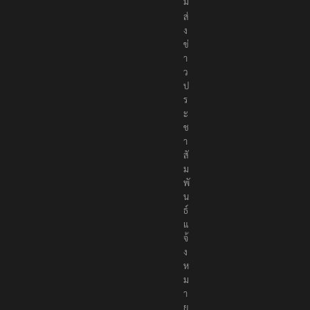
ม
ส่
ง
ข่
า
ว
ป
ร
ะ
ช
า
สั
ม
พั
น
ธ์
แ
จ้
ง
ห
ม
า
ย