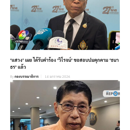
‘แสวง’ เผย ได้รับคำร้อง ‘วิโรจน์’ ขอสอบปมคุกคาม ‘ธนา
ธร’ แล้ว
By
กองบรรณาธิการ
14 มกราคม 2026