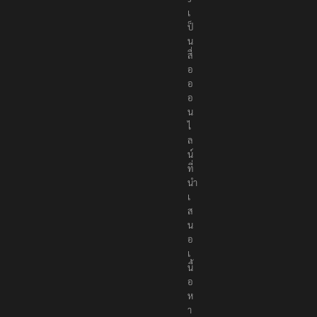
เ
ป็
น
สื่
อ
อ
อ
น
ไ
ล
น์
ที่
นำ
เ
ส
น
อ
เ
นื้
อ
ห
า