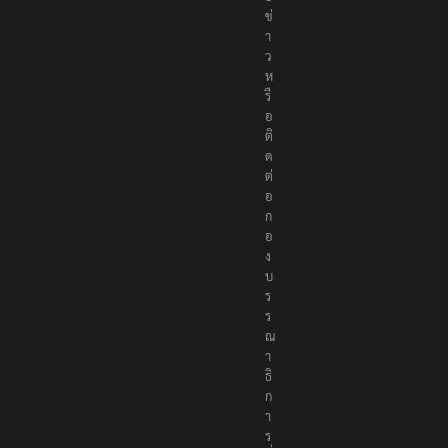
ข่
า
ว
ห
รื
อ
ติ
ด
ต่
อ
ก
อ
ง
บ
ร
ร
ณ
า
ธิ
ก
า
ร