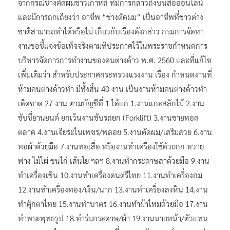
จากกรณีช่างตัดผมชาวเกาหลี ที่มีการกล่าวถึงบนสื่อออนไลน์
และมีการถกเถียงว่า อาชีพ “ช่างตัดผม” เป็นอาชีพที่ชาวต่าง
ชาติสามารถทำได้หรือไม่ เกี่ยวกับเรื่องดังกล่าว กรมการจัดหา
งานขอชี้แจงข้อเท็จจริงตามที่ประกาศไว้ในพระราชกำหนดการ
บริหารจัดการการทำงานของคนต่างด้าว พ.ศ. 2560 และที่แก้ไข
เพิ่มเติมว่า สำหรับประกาศกระทรวงแรงงาน เรื่อง กำหนดงานที่
ห้ามคนต่างด้าวทำ มีทั้งสิ้น 40 งาน เป็นงานห้ามคนต่างด้าวทำ
เด็ดขาด 27 งาน ตามบัญชีที่ 1 ได้แก่ 1.งานแกะสลักไม้ 2.งาน
ขับขี่ยานยนต์ ยกเว้นงานขับรถยก (Forklift) 3.งานขายทอด
ตลาด 4.งานเจียระไนเพชร/พลอย 5.งานตัดผม/เสริมสวย 6.งาน
ทอผ้าด้วยมือ 7.งานทอเสื่อ หรืองานทำเครื่องใช้ด้วยกก หวาย
ฟาง ไม้ไผ่ ขนไก่ เส้นใย ฯลฯ 8.งานทำกระดาษสาด้วยมือ 9.งาน
ทำเครื่องเขิน 10.งานทำเครื่องดนตรีไทย 11.งานทำเครื่องถม
12.งานทำเครื่องทอง/เงิน/นาก 13.งานทำเครื่องลงหิน 14.งาน
ทำตุ๊กตาไทย 15.งานทำบาตร 16.งานทำผ้าไหมด้วยมือ 17.งาน
ทำพระพุทธรูป 18.ทำร่มกระดาษ/ผ้า 19.งานนายหน้า/ตัวแทน