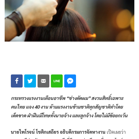
กระทรวงแรงงานเตือนอาชีพ “ช่างตัดผม” สงวนสิทธิ์เฉพาะ
คนไทย แจง 40 งาน ห้ามแรงงานข้ามชาติทุกสัญชาติทำโดย
เด็ดขาด ฝ่าฝืนมีโทษทั้งนายจ้าง และลูกจ้าง โดยไม่มีข้อยกเว้น
นายไพโรจน์ โชติกเสถียร อธิบดีกรมการจัดหางาน
เปิดเผยว่า