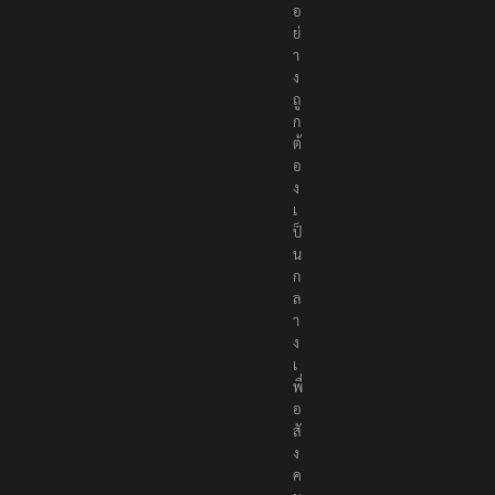
อ
ย่
า
ง
ถู
ก
ต้
อ
ง
เ
ป็
น
ก
ล
า
ง
เ
พื่
อ
สั
ง
ค