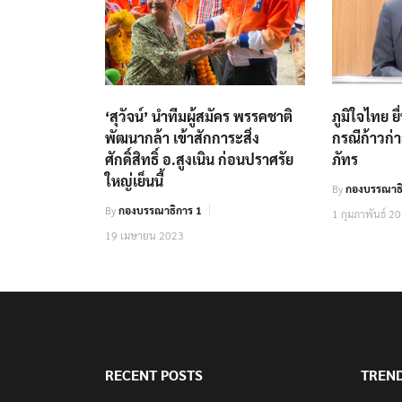
‘สุวัจน์’ นำทีมผู้สมัคร พรรคชาติ
ภูมิใจไทย ย
พัฒนากล้า เข้าสักการะสิ่ง
กรณีก้าวก
ศักดิ์สิทธิ์ อ.สูงเนิน ก่อนปราศรัย
ภัทร
ใหญ่เย็นนี้
By
กองบรรณาธิ
By
กองบรรณาธิการ 1
1 กุมภาพันธ์ 2
19 เมษายน 2023
RECENT POSTS
TREN