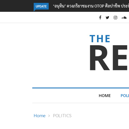
OTOP ศิลปาชีพ ประทีปไทยวันแรก
ลอรีอัลโชว์ผลประกอบการครึ่งปีแรกโต 6.5% ก
UPDATE
2.3 หมื่นล้านยูโร คว้าไลเซนส์ ‘กุชชี่’ 50 ปี พร้
ใหม่บุกตลาดไทย
HOME
POL
Home
POLITICS