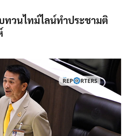
 ทบทวนไทม์ไลน์ทำประชามติ
์