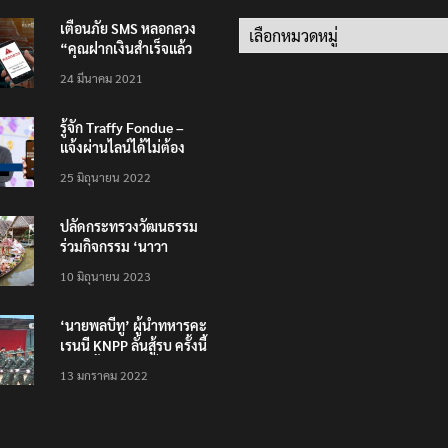
เตือนภัย SMS หลอกลวง
Categories
“คุณฝากเงินสำเร็จแล้ว
200,000 บาท”
24 มีนาคม 2021
รู้จัก Traffy Fondue –
แจ้งผ่านไลน์ได้ไม่ต้อง
โหลดแอพใหม่ – แจ้งได้
25 มิถุนายน 2022
ทั่วไทย ไม่ใช่แค่ในกรุง
ปลัดกระทรวงวัฒนธรรม
ร่วมกิจกรรม ‘นาวา
ภิกขาจาร’ แต่งชุดไทย
10 มิถุนายน 2023
ตักบาตรทางน้ำ
‘นายพลบีทู’ ผู้นำทหารคะ
เรนนี KNPP ลั่นสู้รบ ครั้งนี้
เป็นครั้งสุดท้าย ที่
13 มกราคม 2022
ประชาชนต้องชนะ