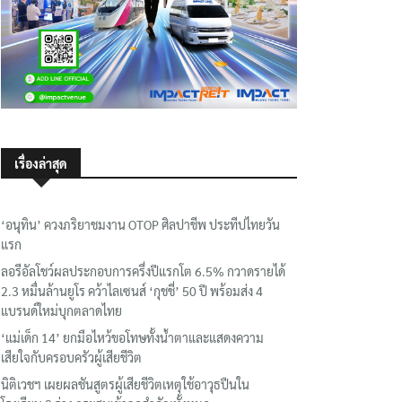
เรื่องล่าสุด
‘อนุทิน’ ควงภริยาชมงาน OTOP ศิลปาชีพ ประทีปไทยวัน
แรก
ลอรีอัลโชว์ผลประกอบการครึ่งปีแรกโต 6.5% กวาดรายได้
2.3 หมื่นล้านยูโร คว้าไลเซนส์ ‘กุชชี่’ 50 ปี พร้อมส่ง 4
แบรนด์ใหม่บุกตลาดไทย
‘แม่เด็ก 14’ ยกมือไหว้ขอโทษทั้งน้ำตาและแสดงความ
เสียใจกับครอบครัวผู้เสียชีวิต
นิติเวชฯ เผยผลชันสูตรผู้เสียชีวิตเหตุใช้อาวุธปืนใน