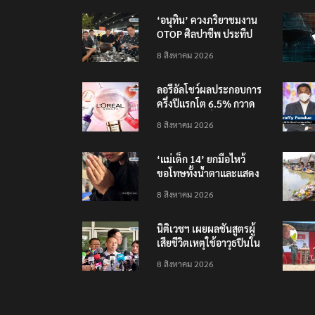
‘อนุทิน’ ควงภริยาชมงาน
OTOP ศิลปาชีพ ประทีป
ไทยวันแรก
8 สิงหาคม 2026
ลอรีอัลโชว์ผลประกอบการ
ครึ่งปีแรกโต 6.5% กวาด
รายได้ 2.3 หมื่นล้านยูโร
8 สิงหาคม 2026
คว้าไลเซนส์ ‘กุชชี่’ 50 ปี
พร้อมส่ง 4 แบรนด์ใหม่บุก
‘แม่เด็ก 14’ ยกมือไหว้
ตลาดไทย
ขอโทษทั้งน้ำตาและแสดง
ความเสียใจกับครอบครัวผู้
8 สิงหาคม 2026
เสียชีวิต
นิติเวชฯ เผยผลชันสูตรผู้
เสียชีวิตเหตุใช้อาวุธปืนใน
โรงเรียน 8 ร่าง กระสุนเข้า
8 สิงหาคม 2026
จุดสำคัญทั้งหมด