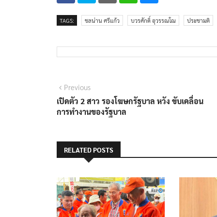
TAGS:
ชลน่าน ศรีแก้ว
บวรศักดิ์ อุวรรณโณ
ประชามติ
แนะแนว
Previous
Previous
post:
เปิดตัว 2 สาว รองโฆษกรัฐบาล หวัง ขับเคลื่อน
เรื่อง
การทำงานของรัฐบาล
RELATED POSTS