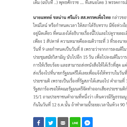
เติม (ฉบับที่ ..) พุทธศักราช …. ที่เสนอโดย 3 พรรคก
นายแพทย์ ชลน่าน ศรีแก้ว สส.พรรคเพื่อไทย
กล่าวข
ไทม์ไลน์ หรือกำหนดเวลา ให้สภาได้รับทราบ มีข้อห่วงใยใ
อยู่นิดเดียว ที่ตนเองได้อธิบายเรื่องนี้ไปและไปดูรายล
เพียง 1 สัปดาห์ ความหมายคือลงมติวาระที่ 3 ที่รองนา
วันที่ 9 เลยกำหนดเป็นวันที่ 8 เพราะว่าจากการลงมติในว
ประชุมสมัยวิสามัญ นับไปอีก 15 วัน เพื่อไปลงมติในวาระที
การให้เรียบร้อย และสามารถส่งหนังสือให้ได้เร็วที่สุด แต
ส่งเรื่องไปที่นายกรัฐมนตรีได้เลยเพื่อแจ้งให้ทราบในวั
ประชามติ เพราะเป็นเรื่องที่รัฐสภาได้เสนอไป คำถามที่
รัฐสภาร้องขอให้คณะรัฐมนตรีจัดทำออกเสียงประชามติก่อ
15/1 ถามประชาชนคำถามที่หนึ่งว่า เห็นควรมีรัฐธรรมนู
กันในวันที่ 12 ธ.ค.นั้น ถ้าทำตามนี้ระยะเวลาในห้วง 9