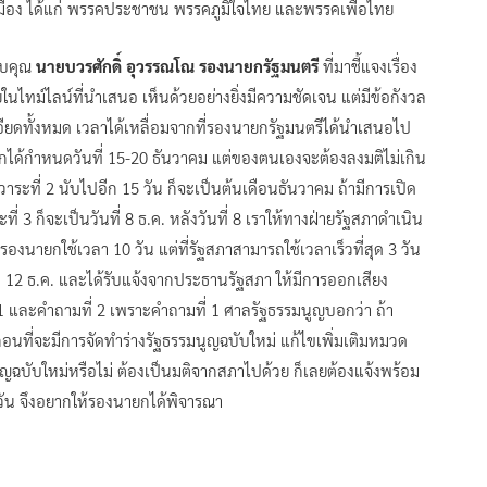
ารเมือง ได้แก่ พรรคประชาชน พรรคภูมิใจไทย และพรรคเพื่อไทย
อบคุณ
นายบวรศักดิ์ อุวรรณโณ รองนายกรัฐมนตรี
ที่มาชี้แจงเรื่อง
นไทม์ไลน์ที่นำเสนอ เห็นด้วยอย่างยิ่งมีความชัดเจน แต่มีข้อกังวล
ะเอียดทั้งหมด เวลาได้เหลื่อมจากที่รองนายกรัฐมนตรีได้นำเสนอไป
ยกได้กำหนดวันที่ 15-20 ธันวาคม แต่ของตนเองจะต้องลงมติไม่เกิน
าระที่ 2 นับไปอีก 15 วัน ก็จะเป็นต้นเดือนธันวาคม ถ้ามีการเปิด
่ 3 ก็จะเป็นวันที่ 8 ธ.ค. หลังวันที่ 8 เราให้ทางฝ่ายรัฐสภาดำเนิน
่รองนายกใช้เวลา 10 วัน แต่ที่รัฐสภาสามารถใช้เวลาเร็วที่สุด 3 วัน
นที่ 12 ธ.ค. และได้รับแจ้งจากประธานรัฐสภา ให้มีการออกเสียง
 1 และคำถามที่ 2 เพราะคำถามที่ 1 ศาลรัฐธรรมนูญบอกว่า ถ้า
นที่จะมีการจัดทำร่างรัฐธรรมนูญฉบับใหม่ แก้ไขเพิ่มเติมหมวด
ญฉบับใหม่หรือไม่ ต้องเป็นมติจากสภาไปด้วย ก็เลยต้องแจ้งพร้อม
0 วัน จึงอยากให้รองนายกได้พิจารณา