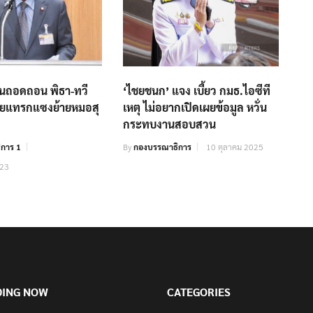
ื่นถอดถอน พิธา-ทวี
‘ไชยชนก’ แจง เบี้ยว กมธ.ไอซีที
่ายแทรกแซงย้ายหมอสุ
เหตุ ไม่อยากเปิดเผยข้อมูล หวั่น
กระทบงานสอบสวน
การ 1
By
กองบรรณาธิการ
10 ตุลาคม 2025
023
DING NOW
CATEGORIES