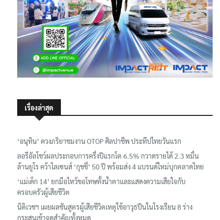
เรื่องล่าสุด
‘อนุทิน’ ควงภริยาชมงาน OTOP ศิลปาชีพ ประทีปไทยวันแรก
ลอรีอัลโชว์ผลประกอบการครึ่งปีแรกโต 6.5% กวาดรายได้ 2.3 หมื่น
ล้านยูโร คว้าไลเซนส์ ‘กุชชี่’ 50 ปี พร้อมส่ง 4 แบรนด์ใหม่บุกตลาดไทย
‘แม่เด็ก 14’ ยกมือไหว้ขอโทษทั้งน้ำตาและแสดงความเสียใจกับ
ครอบครัวผู้เสียชีวิต
นิติเวชฯ เผยผลชันสูตรผู้เสียชีวิตเหตุใช้อาวุธปืนในโรงเรียน 8 ร่าง
กระสุนเข้าจุดสำคัญทั้งหมด