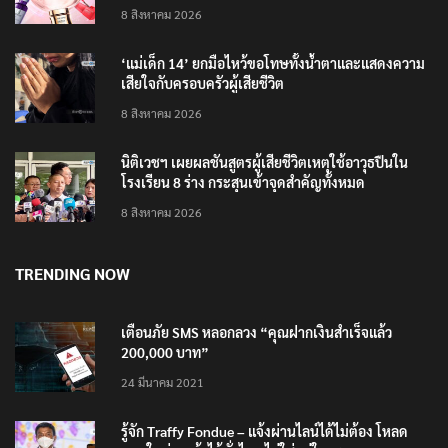
4 แบรนด์ใหม่บุกตลาดไทย
8 สิงหาคม 2026
‘แม่เด็ก 14’ ยกมือไหว้ขอโทษทั้งน้ำตาและแสดงความ
เสียใจกับครอบครัวผู้เสียชีวิต
8 สิงหาคม 2026
นิติเวชฯ เผยผลชันสูตรผู้เสียชีวิตเหตุใช้อาวุธปืนใน
โรงเรียน 8 ร่าง กระสุนเข้าจุดสำคัญทั้งหมด
8 สิงหาคม 2026
TRENDING NOW
เตือนภัย SMS หลอกลวง “คุณฝากเงินสำเร็จแล้ว
200,000 บาท”
24 มีนาคม 2021
รู้จัก Traffy Fondue – แจ้งผ่านไลน์ได้ไม่ต้อง โหลด