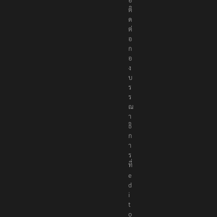
ติ
ด
ต่
อ
ก
อ
ง
บ
ร
ร
ณ
า
ธิ
ก
า
ร
ที่
e
d
i
t
o