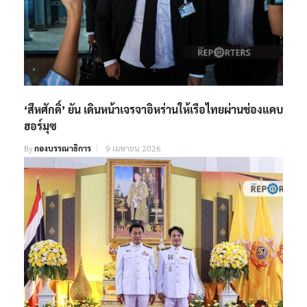
‘สีหศักดิ์’ ยัน เดินหน้าเจรจาอิหร่านให้เรือไทยผ่านช่องแคบ
ฮอร์มุซ
By
กองบรรณาธิการ
9 เมษายน 2026