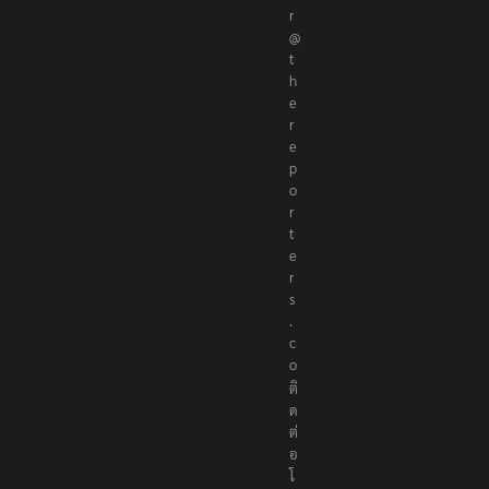
r
@
t
h
e
r
e
p
o
r
t
e
r
s
.
c
o
ติ
ด
ต่
อ
โ