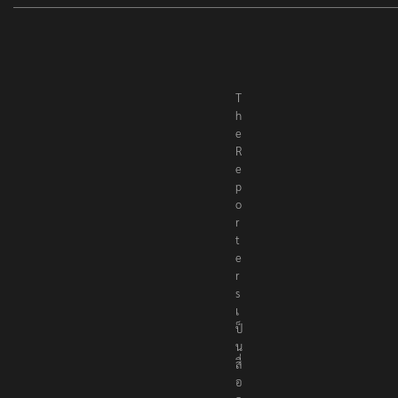
T
h
e
R
e
p
o
r
t
e
r
s
เ
ป็
น
สื่
อ