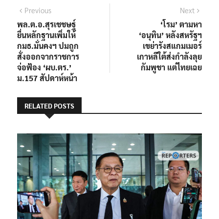
แนะแนว
Previous
Next
Previous
Next
post:
post:
พล.ต.อ.สุรเชชษฐ์
‘โรม’ ตามหา
เรื่อง
ยื่นหลักฐานเพิ่มให้
‘อนุทิน’ หลังสหรัฐฯ
กมธ.มั่นคงฯ ปมถูก
เขย่ารังสแกมเมอร์
สั่งออกจากราชการ
เกาหลีใต้ส่งกำลังลุย
จ่อฟ้อง ‘ผบ.ตร.’
กัมพูชา แต่ไทยเฉย
ม.157 สัปดาห์หน้า
RELATED POSTS