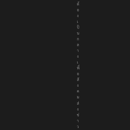
ต้
อ
ง
เ
ป็
น
ก
ล
า
ง
เ
พื่
อ
สั
ง
ค
ม
ส่
ง
ข่
า
ว