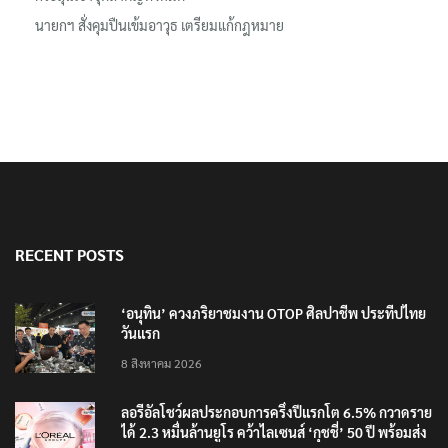
นายกฯ สั่งคุมปืนเข้มอาวุธ เตรียมแก้กฎหมาย
RECENT POSTS
‘อนุทิน’ ควงภริยาชมงาน OTOP ศิลปาชีพ ประทีปไทย
วันแรก
8 สิงหาคม 2026
ลอรีอัลโชว์ผลประกอบการครึ่งปีแรกโต 6.5% กวาดราย
ได้ 2.3 หมื่นล้านยูโร คว้าไลเซนส์ ‘กุชชี่’ 50 ปี พร้อมส่ง