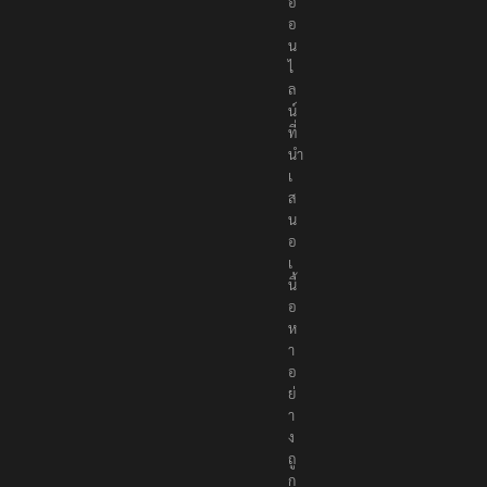
อ
อ
น
ไ
ล
น์
ที่
นำ
เ
ส
น
อ
เ
นื้
อ
ห
า
อ
ย่
า
ง
ถู
ก