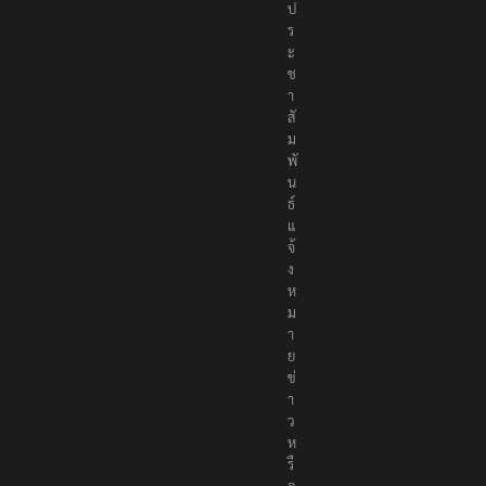
ป
ร
ะ
ช
า
สั
ม
พั
น
ธ์
แ
จ้
ง
ห
ม
า
ย
ข่
า
ว
ห
รื
อ