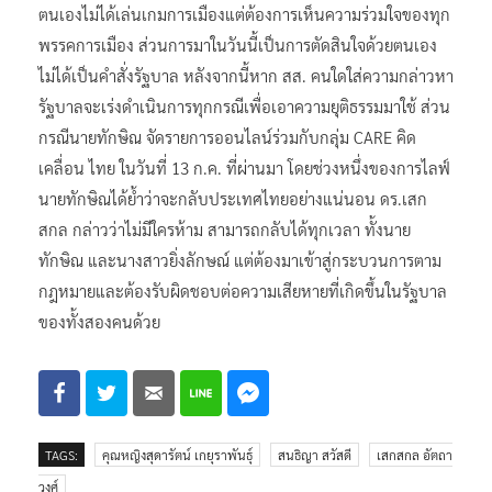
ตนเองไม่ได้เล่นเกมการเมืองแต่ต้องการเห็นความร่วมใจของทุก
พรรคการเมือง ส่วนการมาในวันนี้เป็นการตัดสินใจด้วยตนเอง
ไม่ได้เป็นคำสั่งรัฐบาล หลังจากนี้หาก สส. คนใดใส่ความกล่าวหา
รัฐบาลจะเร่งดำเนินการทุกกรณีเพื่อเอาความยุติธรรมมาใช้ ส่วน
กรณีนายทักษิณ จัดรายการออนไลน์ร่วมกับกลุ่ม CARE คิด
เคลื่อน ไทย ในวันที่ 13 ก.ค. ที่ผ่านมา โดยช่วงหนึ่งของการไลฟ์
นายทักษิณได้ย้ำว่าจะกลับประเทศไทยอย่างแน่นอน ดร.เสก
สกล กล่าวว่าไม่มีใครห้าม สามารถกลับได้ทุกเวลา ทั้งนาย
ทักษิณ และนางสาวยิ่งลักษณ์ แต่ต้องมาเข้าสู่กระบวนการตาม
กฎหมายและต้องรับผิดชอบต่อความเสียหายที่เกิดขึ้นในรัฐบาล
ของทั้งสองคนด้วย
TAGS:
คุณหญิงสุดารัตน์ เกยุราพันธุ์
สนธิญา สวัสดี
เสกสกล อัตถา
วงศ์