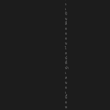
s
เ
ป็
น
สื่
อ
อ
อ
น
ไ
ล
น์
ที่
นำ
เ
ส
น
อ
เ
นื้
อ
ห