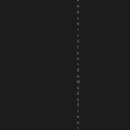
ม
ส่
ง
ข่
า
ว
ป
ร
ะ
ช
า
สั
ม
พั
น
ธ์
แ
จ้
ง
ห
ม
า