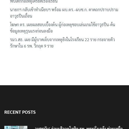
พบเด็กก่อเหตุเครียดเรื่องเรียน
นายกฯ กลับเข้าทำเนียบฯ พร้อม ผบ.ตร.-ผบช.ก. คาดถกปราบปราม
อาวุธปืนเถื่อน
โฆษก ตร. เผยผลสอบเบื้องต้น ผู้ก่อเหตุชอบเล่นเกมใช้อาวุธปืน-ค้น
ข้อมูลเหตุรุนแรงก่อนลงมือ
รมว.สธ. เผย มีผู้บาดเจ็บจากเหตุยิงในโรงเรียน 22 ราย กระจายตัว
รักษาใน 6 รพ. วิกฤต 9 ราย
RECENT POSTS
‘ยศชนัน’ ร่วมบริจาคโลหิต รพ. พระนั่งเกล้า ช่วยเหยื่อ