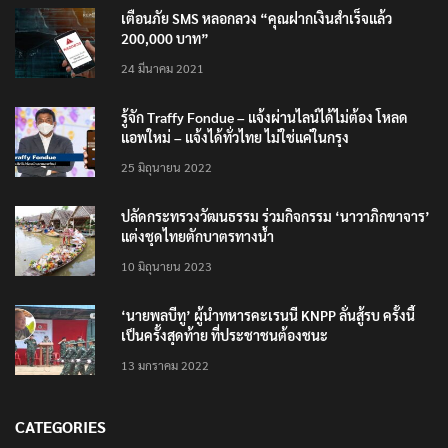
เตือนภัย SMS หลอกลวง “คุณฝากเงินสำเร็จแล้ว
200,000 บาท”
24 มีนาคม 2021
รู้จัก Traffy Fondue – แจ้งผ่านไลน์ได้ไม่ต้อง โหลด
แอพใหม่ – แจ้งได้ทั่วไทย ไม่ใช่แค่ในกรุง
25 มิถุนายน 2022
ปลัดกระทรวงวัฒนธรรม ร่วมกิจกรรม ‘นาวาภิกขาจาร’
แต่งชุดไทยตักบาตรทางน้ำ
10 มิถุนายน 2023
‘นายพลบีทู’ ผู้นำทหารคะเรนนี KNPP ลั่นสู้รบ ครั้งนี้
เป็นครั้งสุดท้าย ที่ประชาชนต้องชนะ
13 มกราคม 2022
CATEGORIES