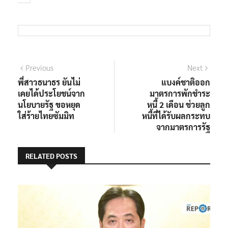
แนะแนว
Previous
Next
Previous
Next
post:
post:
พี่สาวธนาธร ยันไม่
แบงค์ชาติออก
เรื่อง
เคยได้ประโยชน์จาก
มาตรการพักชำระ
นโยบายรัฐ ขอหยุด
หนี้ 2 เดือน ช่วยลูก
ใส่ร้ายไทยซัมมิท
หนี้ที่ได้รับผลกระทบ
จากมาตรการรัฐ
RELATED POSTS