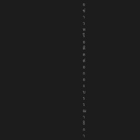
ย
ข่
า
ว
ห
รื
อ
ติ
ด
ต่
อ
ก
อ
ง
บ
ร
ร
ณ
า
ธิ
ก
า