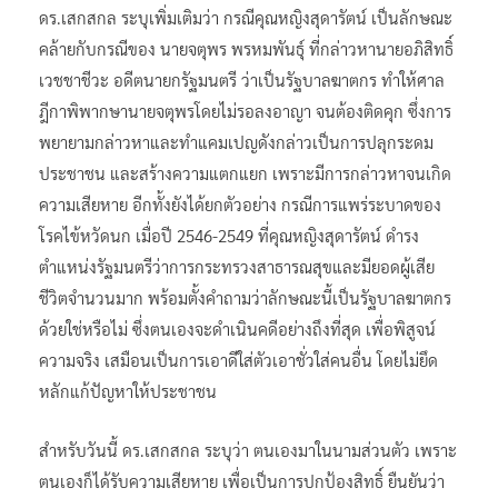
ดร.เสกสกล ระบุเพิ่มเติมว่า กรณีคุณหญิงสุดารัตน์ เป็นลักษณะ
คล้ายกับกรณีของ นายจตุพร พรหมพันธุ์ ที่กล่าวหานายอภิสิทธิ์
เวชชาชีวะ อดีตนายกรัฐมนตรี ว่าเป็นรัฐบาลฆาตกร ทำให้ศาล
ฎีกาพิพากษานายจตุพรโดยไม่รอลงอาญา จนต้องติดคุก ซึ่งการ
พยายามกล่าวหาและทำแคมเปญดังกล่าวเป็นการปลุกระดม
ประชาชน และสร้างความแตกแยก เพราะมีการกล่าวหาจนเกิด
ความเสียหาย อีกทั้งยังได้ยกตัวอย่าง กรณีการแพร่ระบาดของ
โรคไข้หวัดนก เมื่อปี 2546-2549 ที่คุณหญิงสุดารัตน์ ดำรง
ตำแหน่งรัฐมนตรีว่าการกระทรวงสาธารณสุขและมียอดผู้เสีย
ชีวิตจำนวนมาก พร้อมตั้งคำถามว่าลักษณะนี้เป็นรัฐบาลฆาตกร
ด้วยใช่หรือไม่ ซึ่งตนเองจะดำเนินคดีอย่างถึงที่สุด เพื่อพิสูจน์
ความจริง เสมือนเป็นการเอาดีใส่ตัวเอาชั่วใส่คนอื่น โดยไม่ยึด
หลักแก้ปัญหาให้ประชาชน
สำหรับวันนี้ ดร.เสกสกล ระบุว่า ตนเองมาในนามส่วนตัว เพราะ
ตนเองก็ได้รับความเสียหาย เพื่อเป็นการปกป้องสิทธิ์ ยืนยันว่า