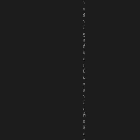
า
อ
ย่
า
ง
ถู
ก
ต้
อ
ง
เ
ป็
น
ก
ล
า
ง
เ
พื่
อ
สั
ง
ค