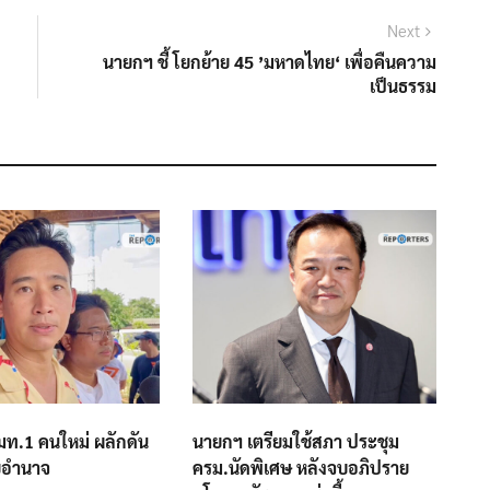
Next
Next
post:
นายกฯ ชี้ โยกย้าย 45 ’มหาดไทย‘ เพื่อคืนความ
เป็นธรรม
 มท.1 คนใหม่ ผลักดัน
นายกฯ เตรียมใช้สภา ประชุม
ยอำนาจ
ครม.นัดพิเศษ หลังจบอภิปราย