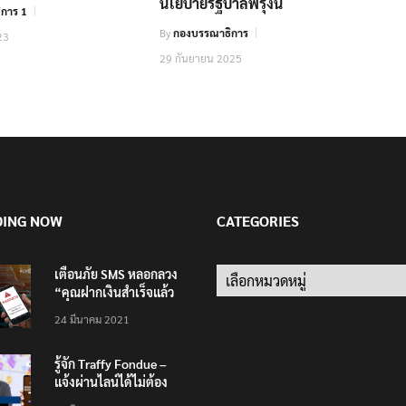
นโยบายรัฐบาลพรุ่งนี้
การ 1
By
กองบรรณาธิการ
23
29 กันยายน 2025
DING NOW
CATEGORIES
เตือนภัย SMS หลอกลวง
Categories
“คุณฝากเงินสำเร็จแล้ว
200,000 บาท”
24 มีนาคม 2021
รู้จัก Traffy Fondue –
แจ้งผ่านไลน์ได้ไม่ต้อง
โหลดแอพใหม่ – แจ้งได้