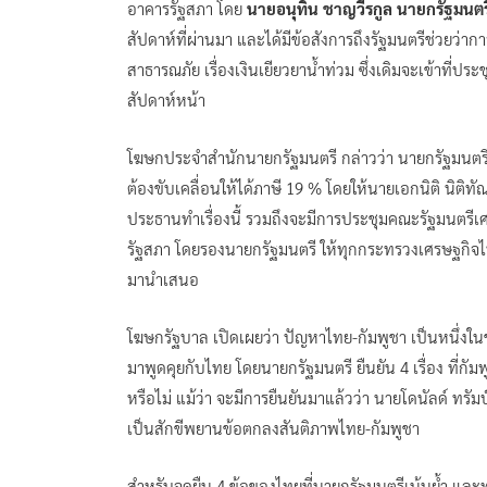
อาคารรัฐสภา โดย
นายอนุทิน ชาญวีรกูล นายกรัฐมน
สัปดาห์ที่ผ่านมา และได้มีข้อสังการถึงรัฐมนตรีช่วย
สาธารณภัย เรื่องเงินเยียวยาน้ำท่วม ซึ่งเดิมจะเข้าที่ปร
สัปดาห์หน้า
โฆษกประจำสำนักนายกรัฐมนตรี กล่าวว่า นายกรัฐมนตรี
ต้องขับเคลื่อนให้ได้ภาษี 19 % โดยให้นายเอกนิติ นิ
ประธานทำเรื่องนี้ รวมถึงจะมีการประชุมคณะรัฐมนตรีเศรษ
รัฐสภา โดยรองนายกรัฐมนตรี ให้ทุกกระทรวงเศรษฐกิจ
มานำเสนอ
โฆษกรัฐบาล เปิดเผยว่า ปัญหาไทย-กัมพูชา เป็นหนึ่งในข
มาพูดคุยกับไทย โดยนายกรัฐมนตรี ยืนยัน 4 เรื่อง ที่
หรือไม่ แม้ว่า จะมีการยืนยันมาแล้วว่า นายโดนัลด์ ทรั
เป็นสักขีพยานข้อตกลงสันติภาพไทย-กัมพูชา
สำหรับจุดยืน 4 ข้อของไทยที่นายกรัฐมนตรีเน้นย้ำ และ