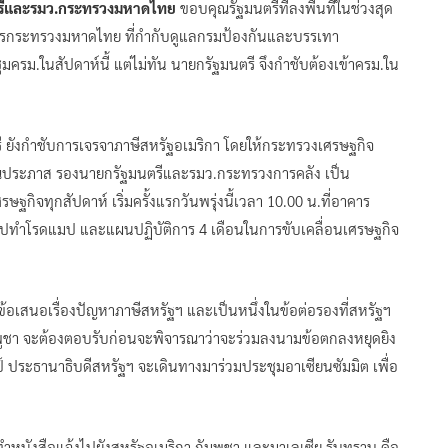
ตรีและรมว.กระทรวงมหาดไทย
ขอบคุณรัฐมนตรีที่ลงพื้นที่ในช่วงสุด
ว่าการกระทรวงมหาดไทย ที่กำกับดูแลกรมป้องกันและบรรเทา
ะชุมครม.ในสัปดาห์นี้ แต่ไม่ทัน นายกรัฐมนตรี จึงกำชับต้องเข้าครม.ใน
 ยังกำชับการเจรจาภาษีสหรัฐอเมริกา โดยให้กระทรวงเศรษฐกิจ
ติทัณประภาส รองนายกรัฐมนตรีและรมว.กระทรวงการคลัง เป็น
ฐกิจทุกสัปดาห์ เริ่มครั้งแรกวันพรุ่งนี้เวลา 10.00 น.ที่อาคาร
ไปทำโรดแมป และแผนปฏิบัติการ 4 เดือนในการขับเคลื่อนเศรษฐกิจ
้อเสนอเรื่องปัญหาภาษีสหรัฐฯ และเป็นหนึ่งในข้อต่อรองที่สหรัฐฯ​
กัมพูชา จะต้องตอบรับก่อนจะพิจารณาว่าจะร่วมลงนามข้อตกลงหยุดยิง
มป์ ประธานาธิบดีสหรัฐฯ จะเดินทางมาร่วมประชุมอาเซียนซัมมิต เพื่อ
ทำหนังสือแจ้งไปยังสหรัฐอเมริกา กัมพูชา และมาเลเซีย รับทราบ คือ