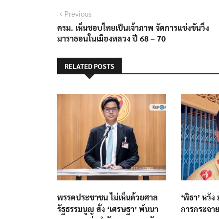
แนะแนว
Previous
Previous
post:
ครม. เห็นชอบไทยเป็นเจ้าภาพ จัดการแข่งขันวิ่ง
เรื่อง
มาราธอนในเมืองหลวง ปี 68 – 70
RELATED POSTS
พรรคประชาชน ไม่เห็นด้วยศาล
‘พิธา’ หวัง
รัฐธรรมนูญ สั่ง ‘เศรษฐา’ พ้นนา
การกระจา