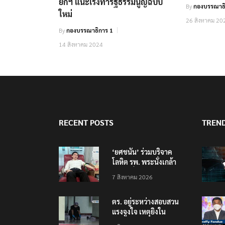
ยกฯ แนะเร่งทำรัฐธรรมนูญฉบับ
By
กองบรรณาธิ
ใหม่
26 สิงหาคม 20
By
กองบรรณาธิการ 1
14 สิงหาคม 2024
RECENT POSTS
TREN
‘ยศชนัน’ ร่วมบริจาค
โลหิต รพ. พระนั่งเกล้า
ช่วยเหยื่อเหตุ รร.
7 สิงหาคม 2026
เทพศิรินทร์ นนทบุรี
ตร. อยู่ระหว่างสอบสวน
แรงจูงใจ เหตุยิงใน
โรงเรียนเทพศิรินทร์