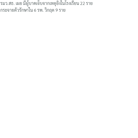
รมว.สธ. เผย มีผู้บาดเจ็บจากเหตุยิงในโรงเรียน 22 ราย
กระจายตัวรักษาใน 6 รพ. วิกฤต 9 ราย