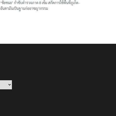
‘ชัยชนะ’ กำชับตำรวจภาค 8 เข้ม สกัดการใช้พื้นที่ภูเก็ต-
อันดามันเป็นฐานก่ออาชญากรรม