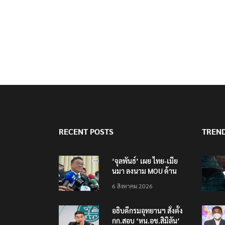
RECENT POSTS
TREN
‘จุลพันธ์’ เผย ไทย-เมีย
นมา ลงนาม MOU ด้าน
แรงงาน ฉบับใหม่ ขยาย
6 สิงหาคม 2026
กรอบความร่วมมือ 5 ปี
อธิบดีกรมอุทยานฯ​ สั่งตั้ง
กก.สอบ ‘หน.อช.สิมิลัน’