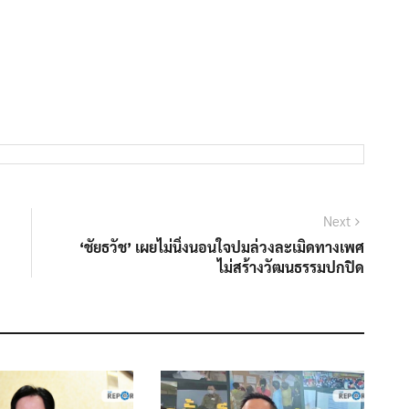
Next
Next
post:
‘ชัยธวัช’ เผยไม่นิ่งนอนใจปมล่วงละเมิดทางเพศ
ไม่สร้างวัฒนธรรมปกปิด