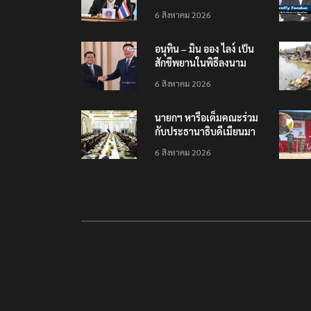
ปมอนุญาต ‘อ.วีระ’ พัก
6 สิงหาคม 2026
แรมฝ่าฝืนประกาศฯ
อนุทิน – มิน ออง ไลง์ เป็น
สักขีพยานในพิธีลงนาม
MOU เสริมสร้างความร่วม
6 สิงหาคม 2026
มือแรงงาน-คุณภาพน้ำ-
อวกาศ
นายกฯ หารือเต็มคณะร่วม
กับประธานาธิบดีเมียนมา
เดินหน้าความร่วมมือไทย-
6 สิงหาคม 2026
เมียนมา ทุกมิติ