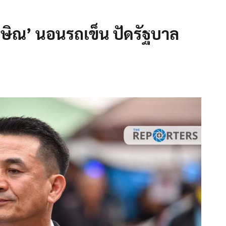
กษิณ’ นอนรถเข็น ปัดรัฐบาล