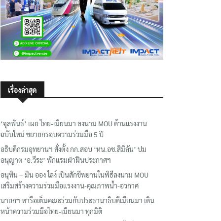
เรื่องล่าสุด
‘จุลพันธ์’ เผย ไทย-เมียนมา ลงนาม MOU ด้านแรงงาน
ฉบับใหม่ ขยายกรอบความร่วมมือ 5 ปี
อธิบดีกรมอุทยานฯ​ สั่งตั้ง กก.สอบ ‘หน.อช.สิมิลัน’ ปม
อนุญาต ‘อ.วีระ’ พักแรมฝ่าฝืนประกาศฯ
อนุทิน – มิน ออง ไลง์ เป็นสักขีพยานในพิธีลงนาม MOU
เสริมสร้างความร่วมมือแรงงาน-คุณภาพน้ำ-อวกาศ
นายกฯ หารือเต็มคณะร่วมกับประธานาธิบดีเมียนมา เดิน
หน้าความร่วมมือไทย-เมียนมา ทุกมิติ