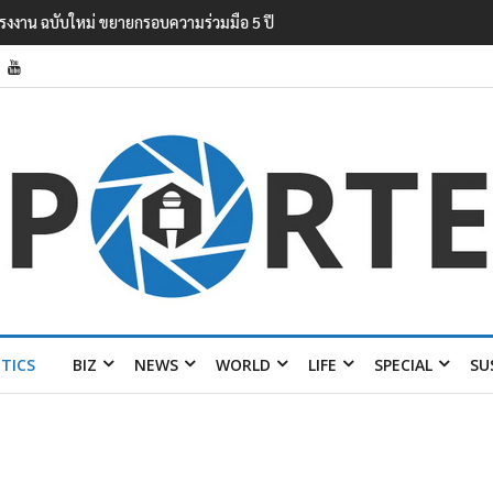
ิลัน’ ปมอนุญาต ‘อ.วีระ’ พักแรมฝ่าฝืนประ
ITICS
BIZ
NEWS
WORLD
LIFE
SPECIAL
SU