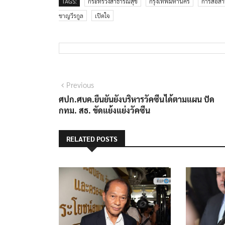
TAGS:
กระทรวงสาธารณสุข
กรุงเทพมหานคร
การสื่อสา
ชาญวีรกูล
เปิดใจ
แนะแนว
Previous
Previous
post:
ศปก.ศบค.ยืนยันยังบริหารวัคซีนได้ตามแผน ปัด
เรื่อง
กทม. สธ. ขัดแย้งแย่งวัคซีน
RELATED POSTS