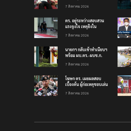
ช่วยเหยื่อเหตุ รร.
7 สิงหาคม 2026
เทพศิรินทร์ นนทบุรี
ตร. อยู่ระหว่างสอบสวน
แรงจูงใจ เหตุยิงใน
โรงเรียนเทพศิรินทร์
7 สิงหาคม 2026
นนทบุรี พบเด็กก่อเหตุ
เครียดเรื่องเรียน
นายกฯ กลับเข้าทำเนียบฯ
พร้อม ผบ.ตร.-ผบช.ก.
คาดถกปราบปรามอาวุธ
7 สิงหาคม 2026
ปืนเถื่อน
โฆษก ตร. เผยผลสอบ
เบื้องต้น ผู้ก่อเหตุชอบเล่น
เกมใช้อาวุธปืน-ค้นข้อมูล
7 สิงหาคม 2026
เหตุรุนแรงก่อนลงมือ