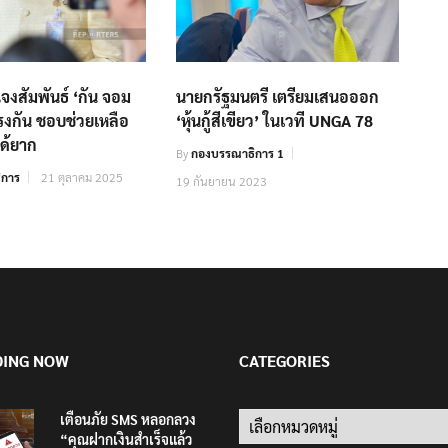
จงสัมพันธ์ ‘กัน จอม
นายกรัฐมนตรี เตรียมเสนอออก
ตรงกัน ชอบช่วยเหลือ
‘หุ้นกู้สีเขียว’ ในเวที UNGA 78
ด้ยาก
By
กองบรรณาธิการ 1
ิการ
21 ตุลาคม 2025
19 กันยายน 2023
DING NOW
CATEGORIES
เตือนภัย SMS หลอกลวง
Categories
“คุณฝากเงินสำเร็จแล้ว