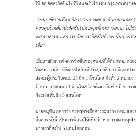
ให้ สธ.จัดส่งวัคซีนไปที่ไหนอย่างไร เช่น กรุงเทพมหา
“กทม. ชัดเจนที่สุด คือว่า ศบค.จะตกลงกับกทม.และกรมค
ควบคุมโรคต้องส่งวัคซีนไปตามจุดที่กทม. บอกมา ไม่ใช่ส่ง
พยาบาล(รพ.)เล็ก รพ.น้อย เราก็ส่งไปถึงรพ.นั้นๆ เพรา
เย็น”
เมื่อถามถึงการจัดสรรวัคซีนของศบค.ที่ให้กับกทม. ตลอดเ
โดส แต่ว่ามีการจัดสรรให้กับที่ประชุมอธิการบดีแห่ง
สังคม ผู้ประกันตนม.33 อีก 1 ล้านโดส ซึ่งทั้ง 2 หน่วย
ที่ กทม. ประมาณ 1 ล้านโดส โดยตั้งแต่วันที่ 7 มิ.ย. 
ก็จะส่งเพิ่มอีก 5 แสนโดส
นายอนุทิน กล่าวว่า จะหาทางสื่อสารระหว่าง กทม.และก
สื่อสาร ทั้งนี้ เป็นการพิสูจน์ให้เห็นว่า หากกรมควบคุม
มากเราก็ส่งไป 5 แสนโดสก่อน