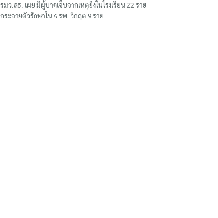
รมว.สธ. เผย มีผู้บาดเจ็บจากเหตุยิงในโรงเรียน 22 ราย
กระจายตัวรักษาใน 6 รพ. วิกฤต 9 ราย