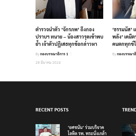
ตำรวจนำตัว ’จักรภพ‘ ถึงกอง
‘ธรรมนัส’ แ
ปราบฯ ทนาย – น้องสาวรุดเข้าพบ
พลัง’ เคมี
ย้ำ เจ้าตัวปฏิเสธทุกข้อกล่าวหา
คนตกทุกข์ไ
By
กองบรรณาธิการ 1
By
กองบรรณาธ
28 มีนาคม 2024
RECENT POSTS
TREN
‘ยศชนัน’ ร่วมบริจาค
โลหิต รพ. พระนั่งเกล้า