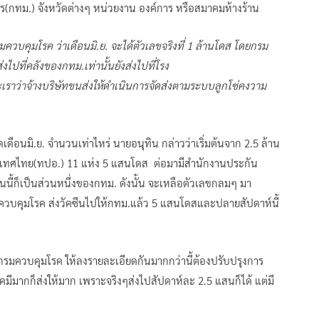
นคร(กทม.) จังหวัดต่างๆ หน่วยงาน องค์การ หรือสมาคมห้างร้าน
วบคุมโรค ว่าเดือนมิ.ย. จะได้ตัวเลขจริงที่ 1 ล้านโดส โดยกรม
ไปที่คลังของกทม.เท่านั้นยังส่งไปที่โรง
ะเราว่าจ้างบริษัทขนส่งให้ดำเนินการจัดส่งตามระบบลูกโซ่คงวาม
ดือนมิ.ย. จำนวนเท่าไหร่ นายอนุทิน กล่าวว่าเริ่มต้นจาก 2.5 ล้าน
ประเทศไทย(ทปอ.) 11 แห่ง 5 แสนโดส ต่อมามีสำนักงานประกัน
งานนี้ก็เป็นส่วนหนึ่งของกทม. ดังนั้น จะเหลือตัวเลขกลมๆ มา
กรมควบคุมโรค ส่งวัคซีนไปให้กทม.แล้ว 5 แสนโดสและปลายสัปดาห์นี้
รมควบคุมโรค ให้ลงรายละเอียดกันมากกว่านี้ต้องปรับปรุงการ
โรคมีมากก็ส่งให้มาก เพราะจริงๆส่งไปสัปดาห์ละ 2.5 แสนก็ได้ แต่มี