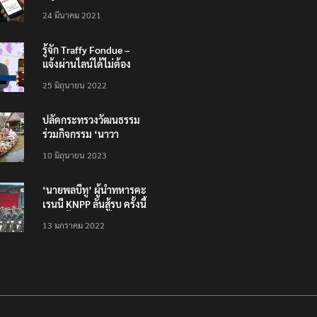
200,000 บาท”
24 มีนาคม 2021
รู้จัก Traffy Fondue –
แจ้งผ่านไลน์ได้ไม่ต้อง
โหลดแอพใหม่ – แจ้งได้
25 มิถุนายน 2022
ทั่วไทย ไม่ใช่แค่ในกรุง
ปลัดกระทรวงวัฒนธรรม
ร่วมกิจกรรม ‘นาวา
ภิกขาจาร’ แต่งชุดไทย
10 มิถุนายน 2023
ตักบาตรทางน้ำ
‘นายพลบีทู’ ผู้นำทหารคะ
เรนนี KNPP ลั่นสู้รบ ครั้งนี้
เป็นครั้งสุดท้าย ที่
13 มกราคม 2022
ประชาชนต้องชนะ