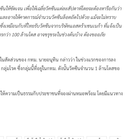
นให้ชัดเจน เพื่อให้เฉลี่ยวัคซีนแต่ละสัปดาห์โดยจะต้องหารือกันว่า
ม และอาจให้คาดการณ์จำนวนวัคซีนล็อตถัดไปด้วย แม้จะไม่ทราบ
ึ่งเหมือนกับที่ไทยรับวัคซีนจากบริษัทแอสตร้าเซนเนก้า ที่แจ้งเป็น
ารกว่า 100 ล้านโดส อาจขรุขระในช่วงต้นบ้าง ต้องขออภัย
ะบุในสัดส่วนของ กทม. นายอนุทิน กล่าวว่า ในช่วงแรกของการลง
กลุ่มโรค ซึ่งกลุ่มนี้ที่อยู่ในกทม. ดังนั้นวัคซีนจำนวน 1 ล้านโดสขอ
องให้ความเป็นธรรมกับประชาชนที่จองผ่านหมอพร้อม โดยมีแนวทาง