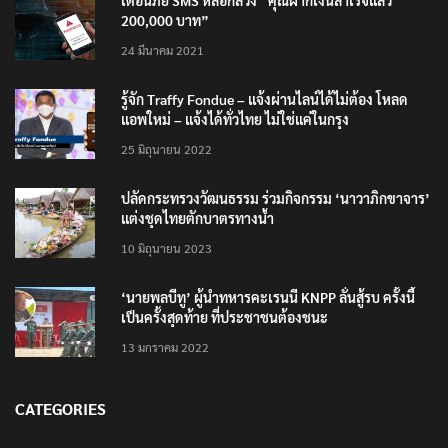
เตือนภัย SMS หลอกลวง “คุณฝากเงินสำเร็จแล้ว
200,000 บาท”
24 มีนาคม 2021
รู้จัก Traffy Fondue – แจ้งผ่านไลน์ได้ไม่ต้อง โหลด
แอพใหม่ – แจ้งได้ทั่วไทย ไม่ใช่แค่ในกรุง
25 มิถุนายน 2022
ปลัดกระทรวงวัฒนธรรม ร่วมกิจกรรม ‘นาวาภิกขาจาร’
แต่งชุดไทยตักบาตรทางน้ำ
10 มิถุนายน 2023
‘นายพลบีทู’ ผู้นำทหารคะเรนนี KNPP ลั่นสู้รบ ครั้งนี้
เป็นครั้งสุดท้าย ที่ประชาชนต้องชนะ
13 มกราคม 2022
CATEGORIES