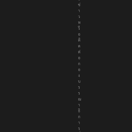
ข่
า
ว
ห
รื
อ
ติ
ด
ต่
อ
ก
อ
ง
บ
ร
ร
ณ
า
ธิ
ก
า
ร