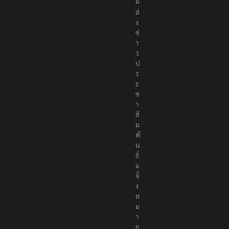
ม
ส่
ง
ข่
า
ว
ป
ร
ะ
ช
า
สั
ม
พั
น
ธ์
แ
จ้
ง
ห
ม
า
ย