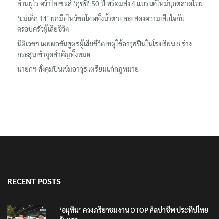
ล้านยูโร คว้าไลเซนส์ ‘กุชชี่’ 50 ปี พร้อมส่ง 4 แบรนด์ใหม่บุกตลาดไทย
‘แม่เด็ก 14’ ยกมือไหว้ขอโทษทั้งน้ำตาและแสดงความเสียใจกับ
ครอบครัวผู้เสียชีวิต
นิติเวชฯ เผยผลชันสูตรผู้เสียชีวิตเหตุใช้อาวุธปืนในโรงเรียน 8 ร่าง
กระสุนเข้าจุดสำคัญทั้งหมด
นายกฯ สั่งคุมปืนเข้มอาวุธ เตรียมแก้กฎหมาย
RECENT POSTS
‘อนุทิน’ ควงภริยาชมงาน OTOP ศิลปาชีพ ประทีปไทย