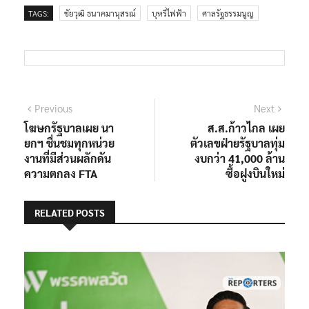
TAGS:
ชัยวุฒิ ธนาคมานุสรณ์
บุหรี่ไฟฟ้า
ศาลรัฐธรรมนูญ
แนะแนว
Previous
Next
Previous
Next
post:
post:
โฆษกรัฐบาลเผย นา
ส.ส.ก้าวไกล เผย
เรื่อง
ยกฯ ชื่นชมทุกหน่วย
ตัวเลขฝ่ายรัฐบาลทุ่ม
งานที่มีส่วนผลักดัน
งบกว่า 41,000 ล้าน
ความตกลง FTA
ซื้อฝูงบินใหม่
RELATED POSTS