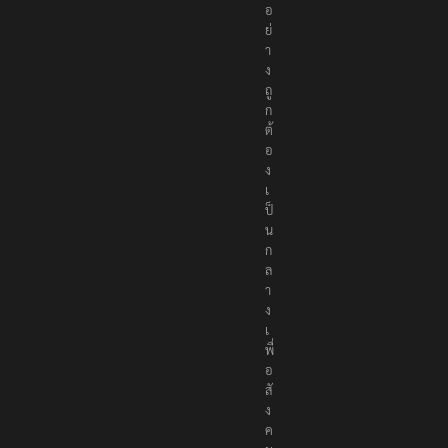
อ
ย่
า
ง
ถู
ก
ต้
อ
ง
เ
ป็
น
ก
ล
า
ง
เ
พื่
อ
สั
ง
ค