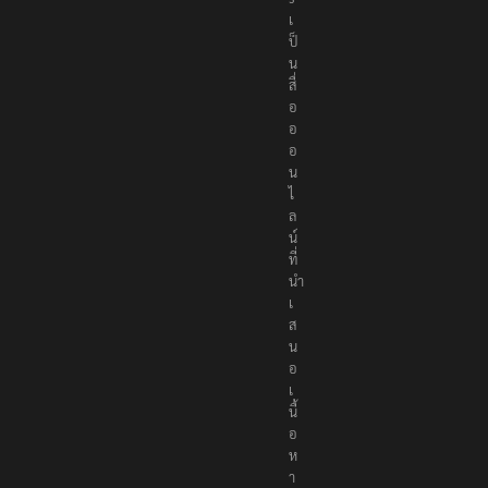
เ
ป็
น
สื่
อ
อ
อ
น
ไ
ล
น์
ที่
นำ
เ
ส
น
อ
เ
นื้
อ
ห
า