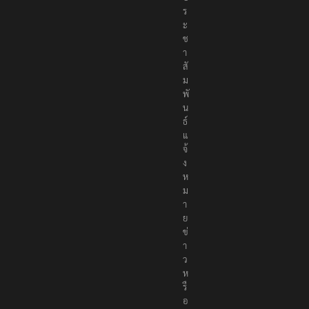
ร
ะ
ช
า
สั
ม
พั
น
ธ์
แ
จ้
ง
ห
ม
า
ย
ข่
า
ว
ห
รื
อ