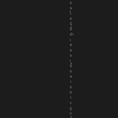
อ
น
ไ
ล
น์
ที่
นำ
เ
ส
น
อ
เ
นื้
อ
ห
า
อ
ย่
า
ง
ถู
ก