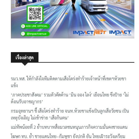
เรื่องล่าสุด
รมว.ทส. ให้กำลังใจทีมติดตามเสือโคร่งทำร้ายเจ้าหน้าที่เขตฯห้วยขา
แข้ง
‘ภาคประชาสังคม’ รวมตัวคัดค้าน ‘มิน ออง ไลง์’ เยือนไทย ขึงป้าย ‘ไม่
ต้อนรับอาชญากร’
กรมอุทยานฯ ชี้ เสือโคร่งทำร้าย จนท.ห้วยขาแข้งเป็นลูกเสือวัยซน เป็น
เหตุบังเอิญ ไม่เข้าข่าย ‘เสือกินคน’
แม่ทัพน้อยที่ 2 ย้ำบทบาทสื่อมวลชนหนุนภารกิจความมั่นคงชายแดน
โฆษก ทบ. ย้ำ ชายแดนไทย–กัมพูชา ยังปกติ ยัน ไทยเฝ้าระวังเตรียม