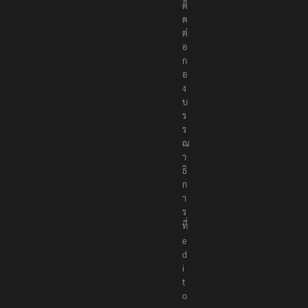
ติ
ด
ต่
อ
ก
อ
ง
บ
ร
ร
ณ
า
ธิ
ก
า
ร
ที่
e
d
i
t
o