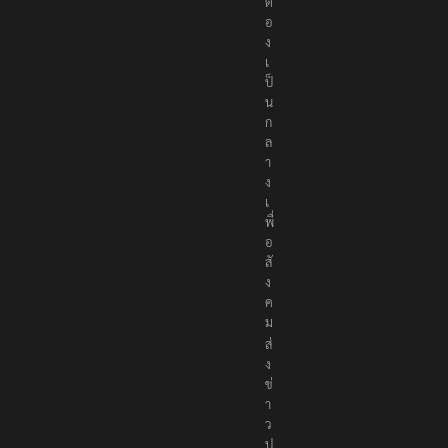
ต้
อ
ง
เ
ป็
น
ก
ล
า
ง
เ
พื่
อ
สั
ง
ค
ม
ส่
ง
ข่
า
ว
ป