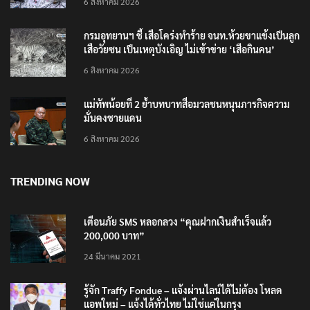
6 สิงหาคม 2026
กรมอุทยานฯ ชี้ เสือโคร่งทำร้าย จนท.ห้วยขาแข้งเป็นลูก
เสือวัยซน เป็นเหตุบังเอิญ ไม่เข้าข่าย ‘เสือกินคน’
6 สิงหาคม 2026
แม่ทัพน้อยที่ 2 ย้ำบทบาทสื่อมวลชนหนุนภารกิจความ
มั่นคงชายแดน
6 สิงหาคม 2026
TRENDING NOW
เตือนภัย SMS หลอกลวง “คุณฝากเงินสำเร็จแล้ว
200,000 บาท”
24 มีนาคม 2021
รู้จัก Traffy Fondue – แจ้งผ่านไลน์ได้ไม่ต้อง โหลด
แอพใหม่ – แจ้งได้ทั่วไทย ไม่ใช่แค่ในกรุง