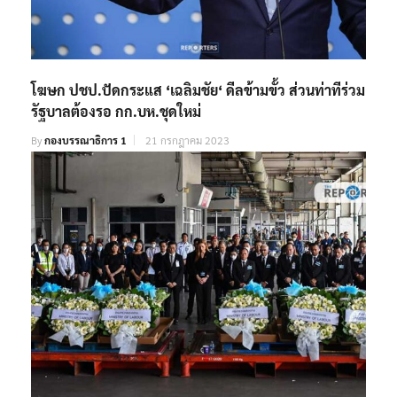
โฆษก ปชป.ปัดกระแส ‘เฉลิมชัย‘ ดีลข้ามขั้ว ส่วนท่าทีร่วม
รัฐบาลต้องรอ กก.บห.ชุดใหม่
By
กองบรรณาธิการ 1
21 กรกฎาคม 2023