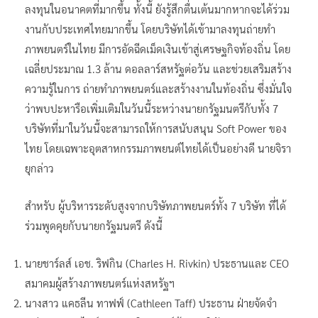
ลงทุนในอนาคตที่มากขึ้น ทั้งนี้ ยังรู้สึกตื่นเต้นมากหากจะได้ร่วม
งานกับประเทศไทยมากขึ้น โดยบริษัทได้เข้ามาลงทุนถ่ายทำ
ภาพยนตร์ในไทย มีการอัดฉีดเม็ดเงินเข้าสู่เศรษฐกิจท้องถิ่น โดย
เฉลี่ยประมาณ 1.3 ล้าน ดอลลาร์สหรัฐต่อวัน และช่วยเสริมสร้าง
ความรู้ในการ ถ่ายทำภาพยนตร์และสร้างงานในท้องถิ่น ซึ่งมั่นใจ
ว่าพบปะหารือเพิ่มเติมในวันนี้ระหว่างนายกรัฐมนตรีกับทั้ง 7
บริษัทที่มาในวันนี้จะสามารถให้การสนับสนุน Soft Power ของ
ไทย โดยเฉพาะอุตสาหกรรมภาพยนต์ไทยได้เป็นอย่างดี นายจิรา
ยุกล่าว
สำหรับ ผู้บริหารระดับสูงจากบริษัทภาพยนตร์ทั้ง 7 บริษัท ที่ได้
ร่วมพูดคุยกับนายกรัฐมนตรี ดังนี้
นายชาร์ลส์ เอช. ริฟกิน (Charles H. Rivkin) ประธานและ CEO
สมาคมผู้สร้างภาพยนตร์แห่งสหรัฐฯ
นางสาว แคธลีน ทาฟฟ์ (Cathleen Taff) ประธาน ฝ่ายจัดจํา