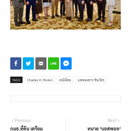
TAGS:
Charles H. Rivkin
หนังไทย
แพทองธาร ชินวัตร
แนะแนว
Previous
Next
Previous
Next
post:
post:
กมธ.ที่ดิน เตรียม
ทนาย ‘บอสพอล‘