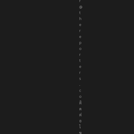
r
@
t
h
e
r
e
p
o
r
t
e
r
s
.
c
o
ติ
ด
ต่
อ
โ
ฆ