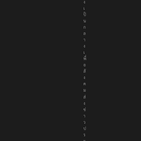
ง
เ
ป็
น
ก
ล
า
ง
เ
พื่
อ
สั
ง
ค
ม
ส่
ง
ข่
า
ว
ป
ร
ะ