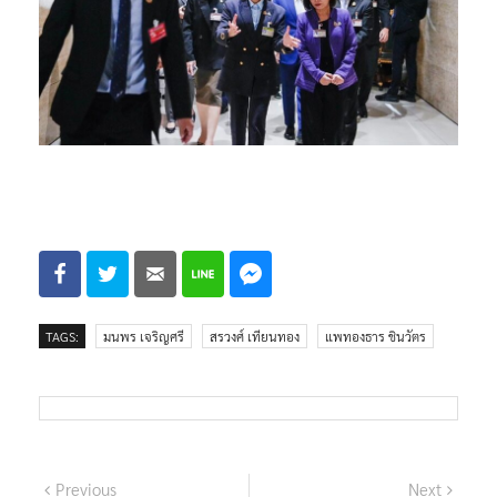
TAGS:
มนพร เจริญศรี
สรวงศ์ เทียนทอง
แพทองธาร ชินวัตร
แนะแนว
Previous
Next
Previous
Next