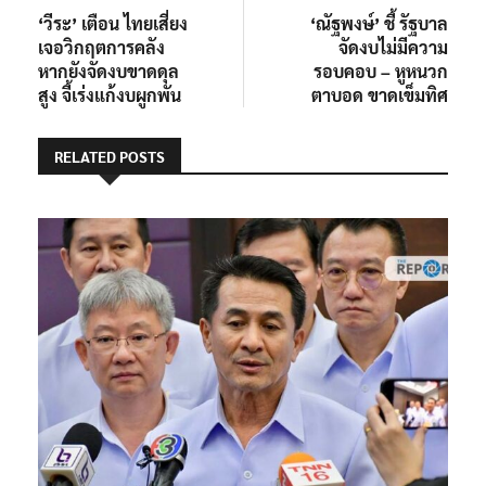
post:
post:
‘วีระ’ เตือน ไทยเสี่ยง
‘ณัฐพงษ์’ ชี้ รัฐบาล
เรื่อง
เจอวิกฤตการคลัง
จัดงบไม่มีความ
หากยังจัดงบขาดดุล
รอบคอบ – หูหนวก
สูง จี้เร่งแก้งบผูกพัน
ตาบอด ขาดเข็มทิศ
RELATED POSTS