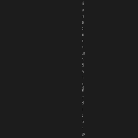
ต่
อ
ก
อ
ง
บ
ร
ร
ณ
า
ธิ
ก
า
ร
ที่
e
d
i
t
o
r
@