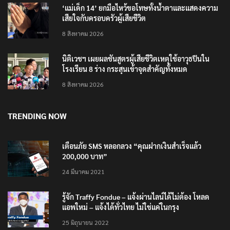
‘แม่เด็ก 14’ ยกมือไหว้ขอโทษทั้งน้ำตาและแสดงความ
เสียใจกับครอบครัวผู้เสียชีวิต
8 สิงหาคม 2026
นิติเวชฯ เผยผลชันสูตรผู้เสียชีวิตเหตุใช้อาวุธปืนใน
โรงเรียน 8 ร่าง กระสุนเข้าจุดสำคัญทั้งหมด
8 สิงหาคม 2026
TRENDING NOW
เตือนภัย SMS หลอกลวง “คุณฝากเงินสำเร็จแล้ว
200,000 บาท”
24 มีนาคม 2021
รู้จัก Traffy Fondue – แจ้งผ่านไลน์ได้ไม่ต้อง โหลด
แอพใหม่ – แจ้งได้ทั่วไทย ไม่ใช่แค่ในกรุง
25 มิถุนายน 2022