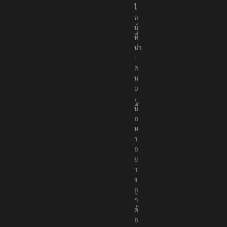
ไ
ล
น์
ที่
นำ
เ
ส
น
อ
เ
นื้
อ
ห
า
อ
ย่
า
ง
ถู
ก
ต้
อ