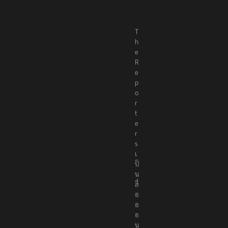
T
h
e
R
e
p
o
r
t
e
r
s
เ
ป็
น
สื่
อ
อ
อ
น