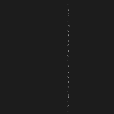
ช
า
สั
ม
พั
น
ธ์
แ
จ้
ง
ห
ม
า
ย
ข่
า
ว
ห
รื
อ
ติ
ด