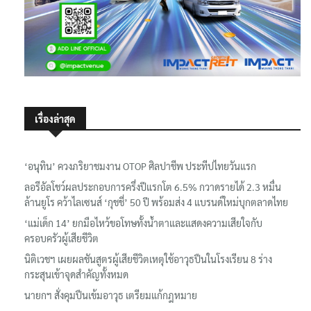
เรื่องล่าสุด
‘อนุทิน’ ควงภริยาชมงาน OTOP ศิลปาชีพ ประทีปไทยวันแรก
ลอรีอัลโชว์ผลประกอบการครึ่งปีแรกโต 6.5% กวาดรายได้ 2.3 หมื่น
ล้านยูโร คว้าไลเซนส์ ‘กุชชี่’ 50 ปี พร้อมส่ง 4 แบรนด์ใหม่บุกตลาดไทย
‘แม่เด็ก 14’ ยกมือไหว้ขอโทษทั้งน้ำตาและแสดงความเสียใจกับ
ครอบครัวผู้เสียชีวิต
นิติเวชฯ เผยผลชันสูตรผู้เสียชีวิตเหตุใช้อาวุธปืนในโรงเรียน 8 ร่าง
กระสุนเข้าจุดสำคัญทั้งหมด
นายกฯ สั่งคุมปืนเข้มอาวุธ เตรียมแก้กฎหมาย