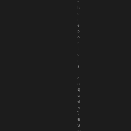
t
h
e
r
e
p
o
r
t
e
r
s
.
c
o
ติ
ด
ต่
อ
โ
ฆ
ษ
ณ