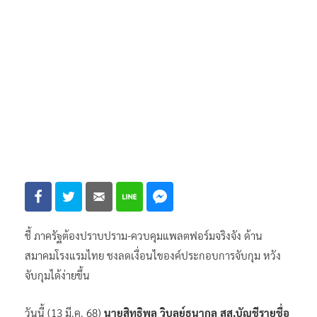
ชี้ ภาครัฐต้องปราบปราม-ควบคุมแพลตฟอร์มจริงจัง ด้าน
สมาคมโรงแรมไทย ชงลดเงื่อนไของค์ประกอบการจับกุม หวัง
จับกุมได้ง่ายขึ้น
วันนี้ (13 มี.ค. 68)
นายสิทธิพล วิบูลย์ธนากุล สส.บัญชีรายชื่อ
พรรคประชาชน
ในฐานะประธานคณะกรรมาธิการการพัฒนา
เศรษฐกิจ สภาผู้แทนราษฎร เป็นประธานประชุมคณะกรรมาธิ