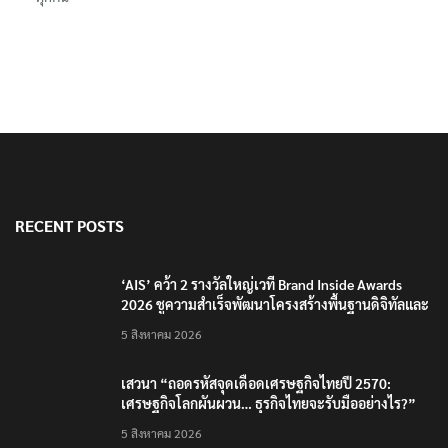
RECENT POSTS
‘AIS’ คว้า 2 รางวัลใหญ่เวที Brand Inside Awards
2026 ชูความสำเร็จพัฒนาโครงสร้างพื้นฐานดิจิทัลและ
บุคลากรยุค AI
5 สิงหาคม 2026
เสวนา “ถอดรหัสจุดเดือดเศรษฐกิจไทยปี 2570:
เศรษฐกิจโลกผันผวน… ธุรกิจไทยจะรับมืออย่างไร?”
5 สิงหาคม 2026
‘อภิสิทธิ์’ จี้รัฐบาลเคลียร์ปม ‘แลนด์บริดจ์’ ให้ชัด หลังค
ลังชี้ไม่คุ้มค่า