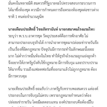
ชาติ 1 คนต่อจำนวนยูนิต
นายเทียนประสิทธิ์ ไชยภัทรานันท์ นายกสมาคมโรงแรมไท
ย
ระบุว่า พ.ร.บ.อาคารชุด วัตถุประสงค์คือการพักอาศัย ไม่
สามารถประกอบธุรกิจได้ การนำอาคารชุดมาปล่อยเช่ารายวันจึง
เป็นเรื่องที่ผิดกฎหมาย ปัจจุบันมีการกระทำในลักษณะนี้เยอะ
มาก ไม่ต่ำกว่าหมื่นห้องในไทย ทำให้ธุรกิจโรงแรมถูกแย่งลูกค้า
จึงอยากให้ภาครัฐบังคับใช้กฎหมาย มีการจับกุม และปราบปราม
ให้มากขึ้น รวมถึงแฟลตฟอร์มที่ออกมาแล้วไม่ถูกกฎหมาย ต้อง
มีการควบคุม
นายเทียนประสิทธิ์ ยอมรับว่า ภาครัฐรับทราบพอสมควร แต่องค์
ประกอบในการจับกุมไม่ครบ เพราะกฎหมายกำหนดว่าต้อง
ปล่อยเช่ารายวัน โดยมีผลตอบแทน องค์ประกอบคือต้องมีใบ
เสร็จ ทำให้จับกุมโดยตรงไม่ได้แม้จะมีการประกาศขาย และต้อง
ดูอีกว่ามีการเช่าห้องจริงหรือไม่ จึงจะหารือในที่ประชุมถึงวิธีการ