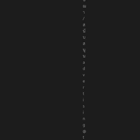
ส
นั
บ
ส
นุ
น
a
d
v
e
r
t
i
s
i
n
g
@
t
h
e
r