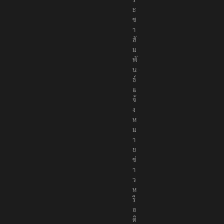
สั
ม
พั
น
ธ์
แ
จ้
ง
ห
ม
า
ย
ข่
า
ว
ห
รื
อ
ติ
ด
ต่
อ