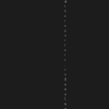
e
r
e
p
o
r
t
e
r
s
.
c
o
ติ
ด
ต่
อ
โ
ฆ
ษ
ณ
า
/