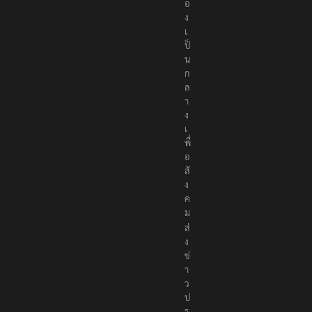
ป็
น
ก
ล
า
ง
เ
พื่
อ
สั
ง
ค
ม
ส่
ง
ข่
า
ว
ป
ร
ะ
ช
า