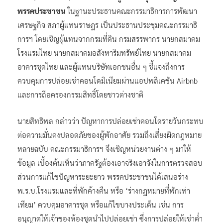
การฯ โดยเชิญผู้แทนจากกรมที่ดิน กรมสรรพากร นายกสมาคม
โรงแรมไทย นายกสมาคมอสังหาริมทรัพย์ไทย นายกสมาคม
อาคารชุดไทย และผู้แทนบริษัทเอกชนอื่น ๆ ชี้แจงถึงการ
ควบคุมการปล่อยเช่าคอนโดมิเนียมผ่านแอปพลิเคชัน Airbnb
และการถือครองกรรมสิทธิ์โดยชาวต่างชาติ
นายสิทธิพล กล่าวว่า ปัญหาการปล่อยเช่าคอนโดรายวันกระทบ
ต่อความมั่นคงปลอดภัยของผู้พักอาศัย รวมถึงเสี่ยงผิดกฎหมาย
หลายฉบับ คณะกรรมาธิการฯ จึงเชิญหน่วยงานต่าง ๆ มาให้
ข้อมูล เบื้องต้นเห็นว่าภาครัฐต้องเอาจริงเอาจังในการตรวจสอบ
ส่วนการแก้ไขปัญหาระยะยาว พรรคประชาชนได้เสนอร่าง
พ.ร.บ.โรงแรมและที่พักค้างคืน หรือ ‘ร่างกฎหมายที่พักเท่า
เทียม’ ควบคุมอาคารชุด หรือแก้ไขบางประเด็น เช่น การ
อนุญาตให้เจ้าของห้องชุดนำไปปล่อยเช่า ซึ่งการปล่อยให้เช่าต่ำ
กว่าหนึ่งเดือน ผิด พ.ร.บ.โรงแรม ไม่สามารถทำได้