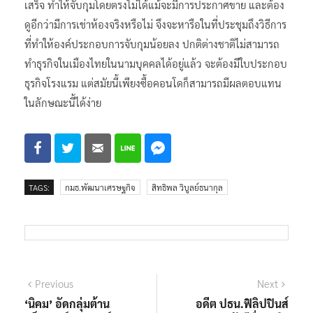
ที่ทำให้องค์ประกอบการจับกุมน้อยลง ปกติต่างชาติไม่สามารถ
ทำธุรกิจในเมืองไทยในนามบุคคลได้อยู่แล้ว จะต้องมีใบประกอบ
ธุรกิจโรงแรม แต่สมัยนี้เพียงซื้อคอนโดก็สามารถมีผลตอบแทน
ในลักษณะนี้ได้ง่าย
TAGS:
กมธ.พัฒนาเศรษฐกิจ
สิทธิพล วิบูลย์ธนากุล
แนะแนว
Previous
Next
Previous
Next
post:
post:
‘นิคม’ อัดกลุ่มต้าน
อดีต ปธน.ฟิลิปปินส์
เรื่อง
‘เอ็นเตอร์เทนเมนต์
ยังมีชื่อลงชิง
คอมเพล็กซ์’ เลิก
ตำแหน่ง ‘นายก
บิดเบือนด้วยข้อมูล
เทศมนตรี’