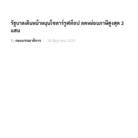
รัฐบาลเดินหน้าหนุนโซลาร์รูฟท็อป ลดหย่อนภาษีสูงสุด 2
แสน
By
กองบรรณาธิการ
28 มิถุนายน 2025
‘แพทองธาร’ ชวนประชาชนร่วมงาน ‘THACCA SPLASH
Soft Power Forum 2024’