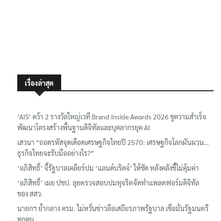
เรื่องล่าสุด
‘AIS’ คว้า 2 รางวัลใหญ่เวที Brand Inside Awards 2026 ชูความสำเร็จ
พัฒนาโครงสร้างพื้นฐานดิจิทัลและบุคลากรยุค AI
เสวนา “ถอดรหัสจุดเดือดเศรษฐกิจไทยปี 2570: เศรษฐกิจโลกผันผวน…
ธุรกิจไทยจะรับมืออย่างไร?”
‘อภิสิทธิ์’ จี้รัฐบาลเคลียร์ปม ‘แลนด์บริดจ์’ ให้ชัด หลังคลังชี้ไม่คุ้มค่า
‘อภิสิทธิ์’ เผย ปชป. ลุยตรวจสอบปมทุจริตจัดทำแพลตฟอร์มดิจิทัล
ของ สสว.
นายกฯ ย้ำกลาง ครม. ไม่หวั่นข่าวลือเสถียรภาพรัฐบาล เชื่อมั่นรัฐมนตรี
ทุกคน