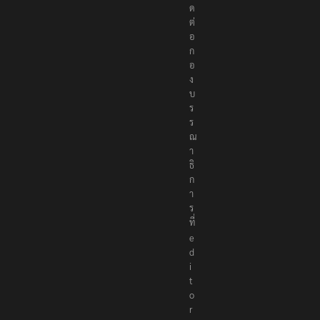
ก
อ
ง
บ
ร
ร
ณ
า
ธิ
ก
า
ร
ที่
e
d
i
t
o
r
@
t
h