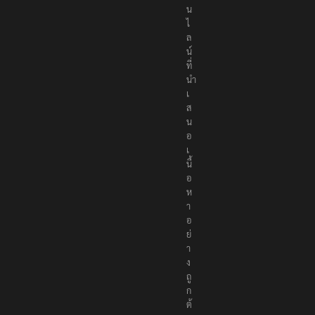
น์
ที่
นำ
เ
ส
น
อ
เ
นื้
อ
ห
า
อ
ย่
า
ง
ถู
ก
ต้
อ
ง
เ