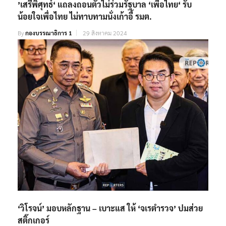
’เสรีพิศุทธ์‘ แถลงถอนตัวไม่ร่วมรัฐบาล ‘เพื่อไทย‘ รับ
น้อยใจเพื่อไทย ไม่ทาบทามนั่งเก้าอี้ รมต.
By
กองบรรณาธิการ 1
29 สิงหาคม 2024
‘วิโรจน์’ มอบหลักฐาน – เบาะแส ให้ ‘จเรตำรวจ’ ปมส่วย
สติ๊กเกอร์