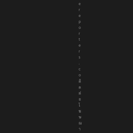
e
r
e
p
o
r
t
e
r
s
.
c
o
ติ
ด
ต่
อ
โ
ฆ
ษ
ณ
า