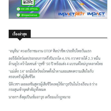
เรื่องล่าสุด
‘อนุทิน’ ควงภริยาชมงาน OTOP ศิลปาชีพ ประทีปไทยวันแรก
ลอรีอัลโชว์ผลประกอบการครึ่งปีแรกโต 6.5% กวาดรายได้ 2.3 หมื่น
ล้านยูโร คว้าไลเซนส์ ‘กุชชี่’ 50 ปี พร้อมส่ง 4 แบรนด์ใหม่บุกตลาดไทย
‘แม่เด็ก 14’ ยกมือไหว้ขอโทษทั้งน้ำตาและแสดงความเสียใจกับ
ครอบครัวผู้เสียชีวิต
นิติเวชฯ เผยผลชันสูตรผู้เสียชีวิตเหตุใช้อาวุธปืนในโรงเรียน 8 ร่าง
กระสุนเข้าจุดสำคัญทั้งหมด
นายกฯ สั่งคุมปืนเข้มอาวุธ เตรียมแก้กฎหมาย