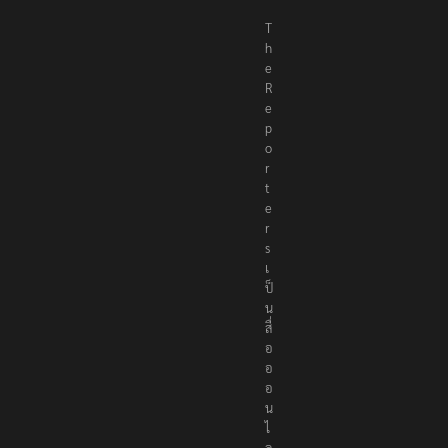
T
h
e
R
e
p
o
r
t
e
r
s
เ
ป็
น
สื่
อ
อ
อ
น
ไ
ล