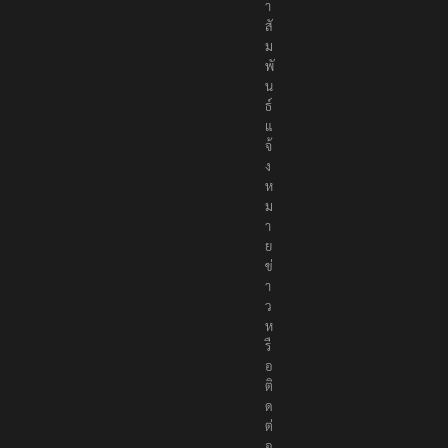
า
สั
ม
พั
น
ธ์
แ
จ้
ง
ห
ม
า
ย
ข่
า
ว
ห
รื
อ
ติ
ด
ต่
อ