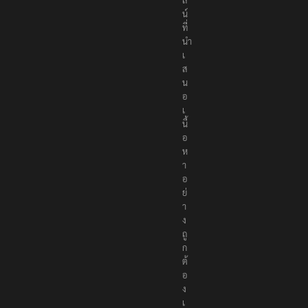
น์
ที่
นำ
เ
ส
น
อ
เ
นื้
อ
ห
า
อ
ย่
า
ง
ถู
ก
ต้
อ
ง
เ