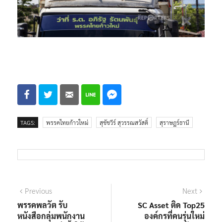
TAGS:
พรรคไทยก้าวใหม่
สุชัชวีร์ สุวรรณสวัสดิ์
สุราษฎร์ธานี
แนะแนว
Previous
Next
Previous
Next
post:
post:
พรรคพลวัต รับ
SC Asset ติด Top25
เรื่อง
หนังสือกลุ่มพนักงาน
องค์กรที่คนรุ่นใหม่