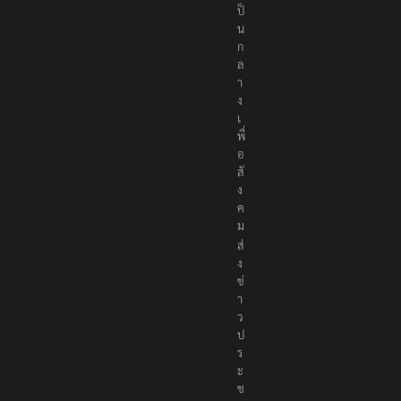
ป็
น
ก
ล
า
ง
เ
พื่
อ
สั
ง
ค
ม
ส่
ง
ข่
า
ว
ป
ร
ะ
ช