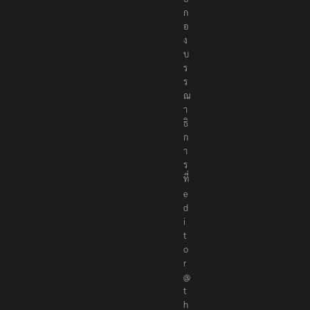
ก
อ
ง
บ
ร
ร
ณ
า
ธิ
ก
า
ร
ที่
e
d
i
t
o
r
@
t
h