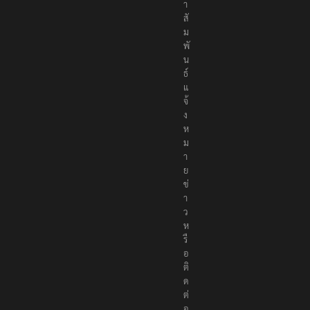
า
สั
ม
พั
น
ธ์
แ
จ้
ง
ห
ม
า
ย
ข่
า
ว
ห
รื
อ
ติ
ด
ต่
อ