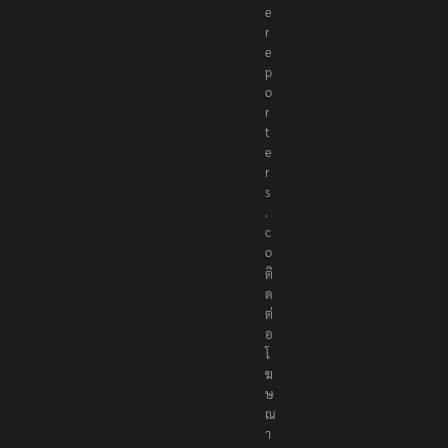
e
r
e
p
o
r
t
e
r
s
.
c
o
ติ
ด
ต่
อ
โ
ฆ
ษ
ณ
า