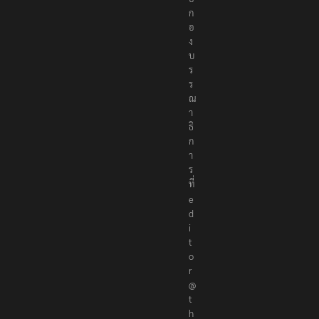
ก
อ
ง
บ
ร
ร
ณ
า
ธิ
ก
า
ร
ที่
e
d
i
t
o
r
@
t
h