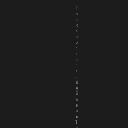
T
h
e
R
e
p
o
r
t
e
r
s
เ
ป็
น
สื่
อ
อ
อ
น
ไ
ล