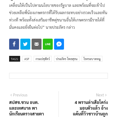
เคลื่อนให้เป็นไปตามนโยบายของรัฐบาล และพร้อมที่จะเข้าไป
ช่วยเหลือพี่น้องเกษตรกรที่ได้รับผลกระทบอย่างรวดเร็วและทัน
ท่วงที พร้อมทั้งส่งเสริมอาชีพคู่ขนานอื่นให้เกษตรกรมีรายได้ที่
มั่นคงและยั่งยืนต่อไป” นายประภัตร กล่าว
TAGS:
ASF
กรมปศุสัตว์
ประภัตร โพธสุธน
โรคระบาดหมู
แนะแนว
Previous
Next
Previous
Next
post:
post:
สปสช.ชวน อบต.
4 พรานล่าเสือโคร่ง
เรื่อง
และเทศบาล พา
มอบตัวแล้ว อ้าง
นักเรียนตรวจสายตา
แค้นที่วัวชาวบ้านถูก