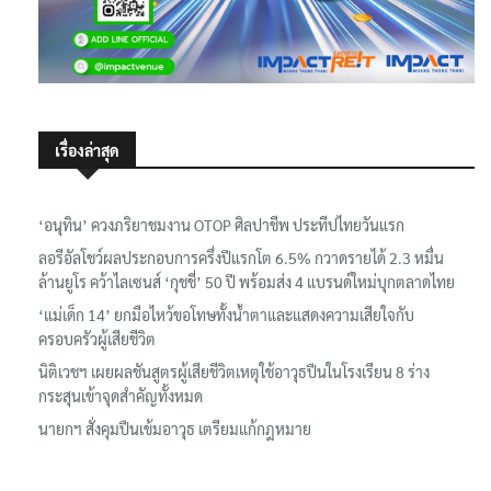
เรื่องล่าสุด
‘อนุทิน’ ควงภริยาชมงาน OTOP ศิลปาชีพ ประทีปไทยวันแรก
ลอรีอัลโชว์ผลประกอบการครึ่งปีแรกโต 6.5% กวาดรายได้ 2.3 หมื่น
ล้านยูโร คว้าไลเซนส์ ‘กุชชี่’ 50 ปี พร้อมส่ง 4 แบรนด์ใหม่บุกตลาดไทย
‘แม่เด็ก 14’ ยกมือไหว้ขอโทษทั้งน้ำตาและแสดงความเสียใจกับ
ครอบครัวผู้เสียชีวิต
นิติเวชฯ เผยผลชันสูตรผู้เสียชีวิตเหตุใช้อาวุธปืนในโรงเรียน 8 ร่าง
กระสุนเข้าจุดสำคัญทั้งหมด
นายกฯ สั่งคุมปืนเข้มอาวุธ เตรียมแก้กฎหมาย