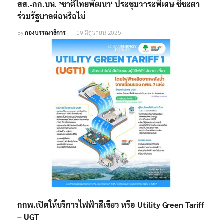
สส.-กก.บห. ’ชาติไทยพัฒนา‘ ประชุมวาระพิเศษ ชี้ชะตา
ร่วมรัฐบาลต่อหรือไม่
By
กองบรรณาธิการ
19 มิถุนายน 2025
กกพ.เปิดให้บริการไฟฟ้าสีเขียว หรือ Utility Green Tariff
– UGT