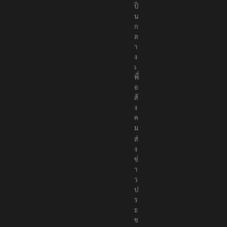
ป็
น
ก
ล
า
ง
เ
พื่
อ
สั
ง
ค
ม
ส่
ง
ข่
า
ว
ป
ร
ะ
ช