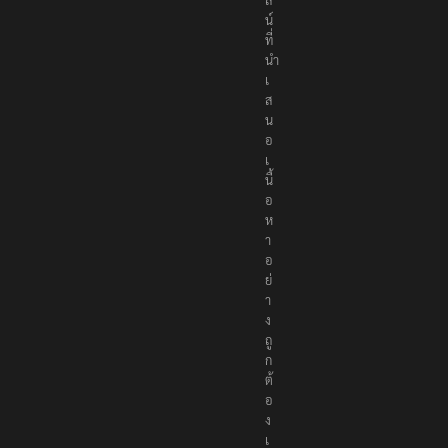
น์
ที่
นำ
เ
ส
น
อ
เ
นื้
อ
ห
า
อ
ย่
า
ง
ถู
ก
ต้
อ
ง
เ