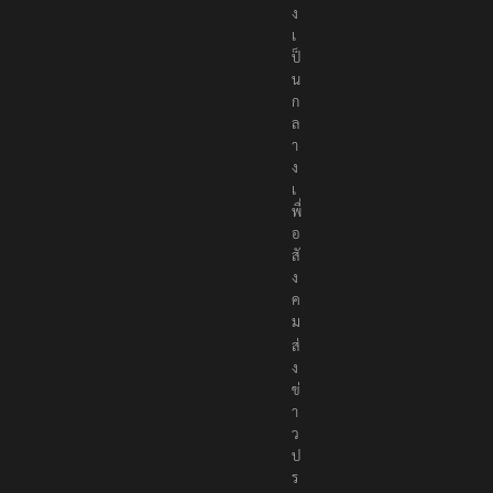
ง
เ
ป็
น
ก
ล
า
ง
เ
พื่
อ
สั
ง
ค
ม
ส่
ง
ข่
า
ว
ป
ร