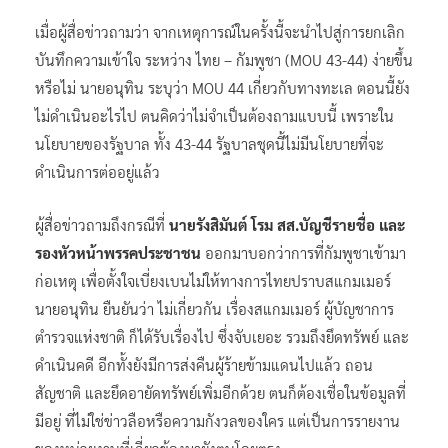
เมื่อผู้สื่อข่าวถามว่า จากเหตุการณ์ในครั้งนี้จะนำไปสู่การยกเลิก
บันทึกความเข้าใจ ระหว่าง ไทย – กัมพูชา (MOU 43-44) ง่ายขึ้น
หรือไม่ นายอนุทิน ระบุว่า MOU 44 เกี่ยวกับทางทะเล ตอนนี้ยัง
ไม่ดำเนินอะไรไป ตนคิดว่าไม่จำเป็นต้องถามแบบนี้ เพราะใน
นโยบายของรัฐบาล ทั้ง 43-44 รัฐบาลชุดนี้ไม่มีนโยบายที่จะ
ดำเนินการต่ออยู่แล้ว
ผู้สื่อข่าวถามถึงกรณีที่
นายรังสิมันต์ โรม สส.บัญชีรายชื่อ และ
รองหัวหน้าพรรคประชาชน
ออกมาบอกว่าการที่กัมพูชาเข้ามา
ก่อเหตุ เพื่อตั้งใจเบี่ยงเบนไม่ให้ทางการไทยปราบสแกมเมอร์
นายอนุทิน ยืนยันว่า ไม่เกี่ยวกัน เรื่องสแกมเมอร์ ผู้บัญชาการ
ตำรวจแห่งชาติ ก็ได้รับเรื่องไป ซึ่งจับเยอะ รวมถึงยึดทรัพย์ และ
ดำเนินคดี อีกทั้งยังมีการส่งคืนผู้ร้ายข้ามแดนไปแล้ว ถอน
สัญชาติ และยึดอายัดทรัพย์เพิ่มอีกด้วย ตนก็ต้องเชื่อในข้อมูลที่
มีอยู่ ที่ไม่ใช่ข่าวลือหรือความกังวลของใคร แต่เป็นการรายงาน