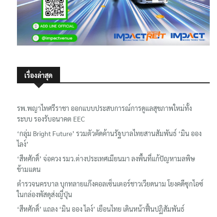
เรื่องล่าสุด
รพ.พญาไทศรีราชา ออกแบบประสบการณ์การดูแลสุขภาพใหม่ทั้ง
ระบบ รองรับอนาคต EEC
‘กลุ่ม Bright Future’ รวมตัวคัดค้านรัฐบาลไทยสานสัมพันธ์ ‘มิน ออง
ไลง์’
‘สีหศักดิ์’ จ่อควง รมว.ต่างประเทศเมียนมา ลงพื้นที่แก้ปัญหามลพิษ
ข้ามแดน
ตำรวจนครบาล บุกทลายแก๊งคอลเซ็นเตอร์ชาวเวียดนาม โยงคดีซุกไอซ์
ในกล่องพัสดุส่งญี่ปุ่น
‘สีหศักดิ์’ แถลง ‘มิน ออง ไลง์’ เยือนไทย เดินหน้าฟื้นปฏิสัมพันธ์