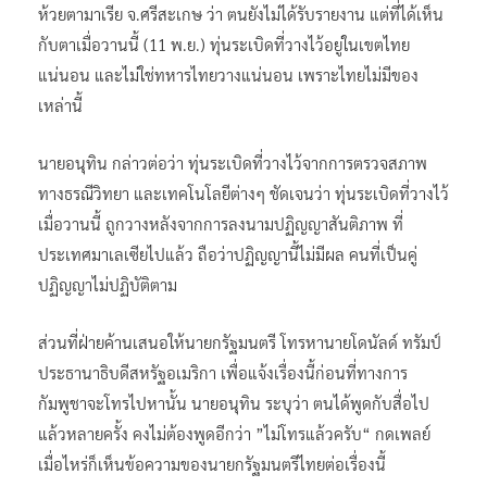
ห้วยตามาเรีย จ.ศรีสะเกษ ว่า ตนยังไม่ได้รับรายงาน แต่ที่ได้เห็น
กับตาเมื่อวานนี้ (11 พ.ย.) ทุ่นระเบิดที่วางไว้อยู่ในเขตไทย
แน่นอน และไม่ใช่ทหารไทยวางแน่นอน เพราะไทยไม่มีของ
เหล่านี้
นายอนุทิน กล่าวต่อว่า ทุ่นระเบิดที่วางไว้จากการตรวจสภาพ
ทางธรณีวิทยา และเทคโนโลยีต่างๆ ชัดเจนว่า ทุ่นระเบิดที่วางไว้
เมื่อวานนี้ ถูกวางหลังจากการลงนามปฏิญญาสันติภาพ ที่
ประเทศมาเลเซียไปแล้ว ถือว่าปฏิญญานี้ไม่มีผล คนที่เป็นคู่
ปฏิญญาไม่ปฏิบัติตาม
ส่วนที่ฝ่ายค้านเสนอให้นายกรัฐมนตรี โทรหานายโดนัลด์ ทรัมป์
ประธานาธิบดีสหรัฐอเมริกา เพื่อแจ้งเรื่องนี้ก่อนที่ทางการ
กัมพูชาจะโทรไปหานั้น นายอนุทิน ระบุว่า ตนได้พูดกับสื่อไป
แล้วหลายครั้ง คงไม่ต้องพูดอีกว่า ”ไม่โทรแล้วครับ“ กดเพลย์
เมื่อไหร่ก็เห็นข้อความของนายกรัฐมนตรีไทยต่อเรื่องนี้