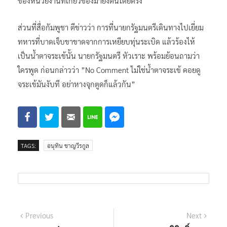
ของหน่วยงานที่เกี่ยวข้องมายังตนโดยตรง
ส่วนที่สื่อกัมพูชา ตีข่าวว่า การที่นายกรัฐมนตรีเดินทางไปเยี่ยม
ทหารที่บาดเจ็บขาขาดจากการเหยียบทุ่นระเบิด แล้วร้องไห้
เป็นน้ำตาจระเข้นั้น นายกรัฐมนตรี หัวเราะ พร้อมย้อนถามว่า
ใครพูด ก่อนกล่าวว่า ”No Comment ไม่ใช่น้ำตาจระเข้ คอยดู
จระเข้มันงับที อย่าหางจุกตูดก็แล้วกัน”
TAGS:
อนุทิน ชาญวีรกูล
แนะแนว
Previous
Next
Previous
Next