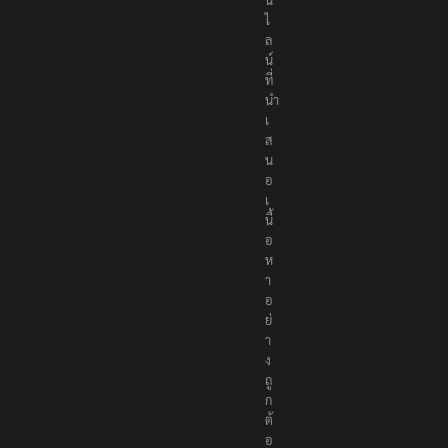
ไ
ล
น์
ที่
นำ
เ
ส
น
อ
เ
นื้
อ
ห
า
อ
ย่
า
ง
ถู
ก
ต้
อ