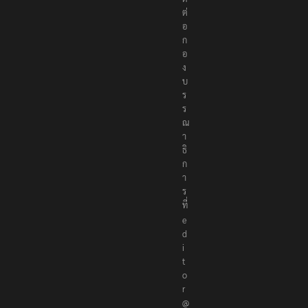
ต่
อ
ก
อ
ง
บ
ร
ร
ณ
า
ธิ
ก
า
ร
ที่
e
d
i
t
o
r
@