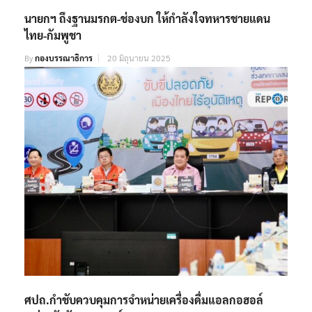
นายกฯ ถึงฐานมรกต-ช่องบก ให้กำลังใจทหารชายแดน
ไทย-กัมพูชา
By
กองบรรณาธิการ
20 มิถุนายน 2025
ศปถ.กำชับควบคุมการจำหน่ายเครื่องดื่มแอลกอฮอล์