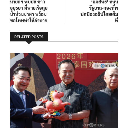
post:
post:
นายกฯ พบปะ ชาว
‘อภิสิทธิ์’ หนุน
เรื่อง
อยุธยา ที่พายเรือลุย
รัฐบาล-กองทัพ
น้ำท่วมมาหา พร้อม
ปกป้องอธิปไตยเต็ม
ขอโทษทำให้ลำบาก
ที่
RELATED POSTS