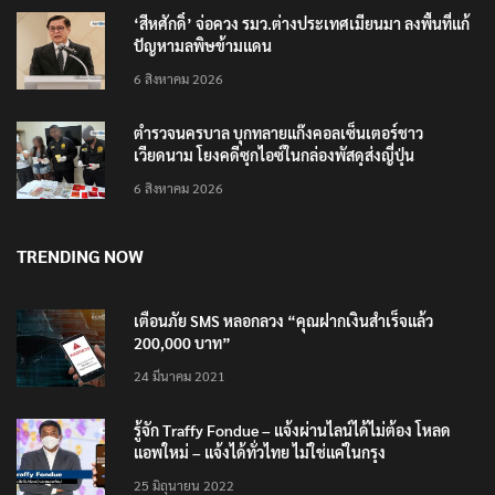
‘สีหศักดิ์’ จ่อควง รมว.ต่างประเทศเมียนมา ลงพื้นที่แก้
ปัญหามลพิษข้ามแดน
6 สิงหาคม 2026
ตำรวจนครบาล บุกทลายแก๊งคอลเซ็นเตอร์ชาว
เวียดนาม โยงคดีซุกไอซ์ในกล่องพัสดุส่งญี่ปุ่น
6 สิงหาคม 2026
TRENDING NOW
เตือนภัย SMS หลอกลวง “คุณฝากเงินสำเร็จแล้ว
200,000 บาท”
24 มีนาคม 2021
รู้จัก Traffy Fondue – แจ้งผ่านไลน์ได้ไม่ต้อง โหลด
แอพใหม่ – แจ้งได้ทั่วไทย ไม่ใช่แค่ในกรุง
25 มิถุนายน 2022