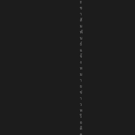
ะ
ช
า
สั
ม
พั
น
ธ์
แ
จ้
ง
ห
ม
า
ย
ข่
า
ว
ห
รื
อ
ติ
ด