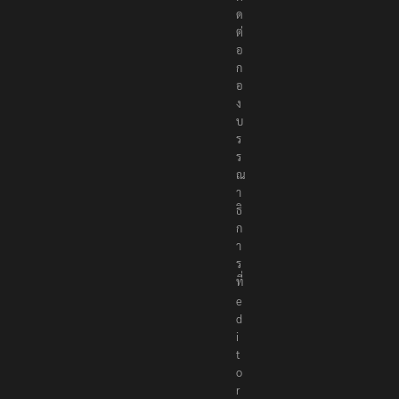
ด
ต่
อ
ก
อ
ง
บ
ร
ร
ณ
า
ธิ
ก
า
ร
ที่
e
d
i
t
o
r