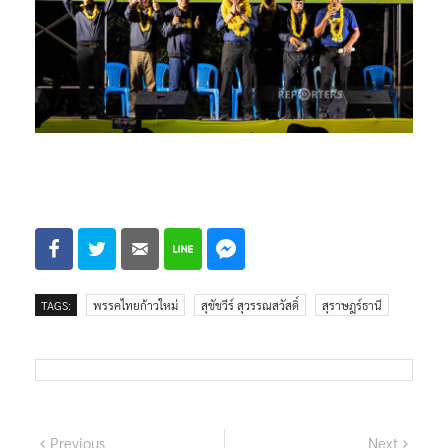
TAGS:
พรรคไทยก้าวใหม่
สุชัชวีร์ สุวรรณสวัสดิ์
สุราษฎร์ธานี
แนะแนว
Previous
Next
Previous
Next