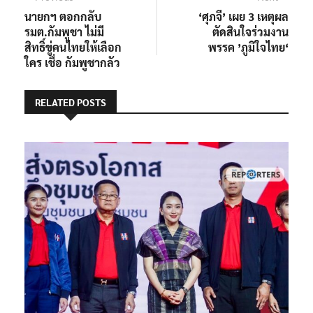
post:
post:
นายกฯ ตอกกลับ
‘ศุภจี’ เผย 3 เหตุผล
เรื่อง
รมต.กัมพูชา ไม่มี
ตัดสินใจร่วมงาน
สิทธิ์ขู่คนไทยให้เลือก
พรรค ’ภูมิใจไทย‘
ใคร เชื่อ กัมพูชากลัว
RELATED POSTS