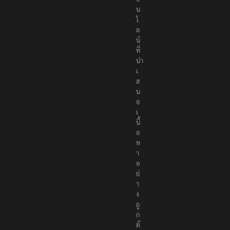
น
ไ
ล
น์
ที่
นำ
เ
ส
น
อ
เ
นื้
อ
ห
า
อ
ย่
า
ง
ถู
ก
ต้