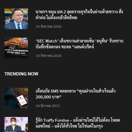
นายกฯ หนุน มท.2 ลุยตรวจธุรกิจจีนย่านห้วยขวาง สั่ง
ทำต่อ ไม่ต้องกลัวอิทธิพล
10 สิงหาคม 2026
‘SEC Watch’ เดินขบวนล่าลายเซ็น ‘อนุทิน’ รับทราบ
บันทึกข้อตกลง ชะลอ “แลนด์บริดจ์
10 สิงหาคม 2026
TRENDING NOW
เตือนภัย SMS หลอกลวง “คุณฝากเงินสำเร็จแล้ว
200,000 บาท”
24 มีนาคม 2021
รู้จัก Traffy Fondue – แจ้งผ่านไลน์ได้ไม่ต้อง โหลด
แอพใหม่ – แจ้งได้ทั่วไทย ไม่ใช่แค่ในกรุง