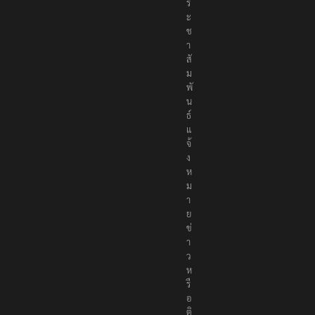
ร
ะ
ช
า
สั
ม
พั
น
ธ์
แ
จ้
ง
ห
ม
า
ย
ข่
า
ว
ห
รื
อ
ติ