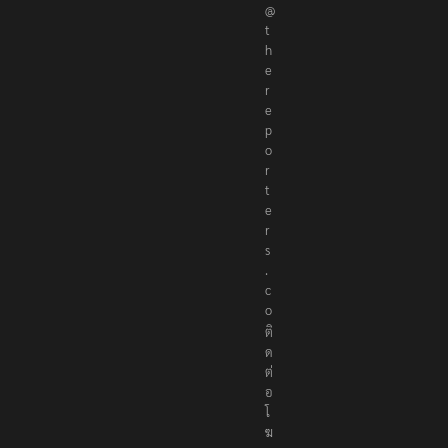
@
t
h
e
r
e
p
o
r
t
e
r
s
.
c
o
ติ
ด
ต่
อ
โ
ฆ