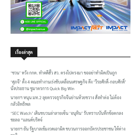
เรื่องล่าสุด
‘ชวน’ หวัง กกต. ทำคดีฮั้ว สว. ตรงไปตรงมา ขออย่าทำผิดเป็นถูก
‘ศุภจี’ ตั้ง 4 คณะทำงานเร่งขับเคลื่อนเศรษฐกิจ ดึง ‘วีระศักดิ์-กอบศักดิ์’
นั่งประธาน ชูมาตรการ Quick Big Win
นายกฯ หนุน มท.2 ลุยตรวจธุรกิจจีนย่านห้วยขวาง สั่งทำต่อ ไม่ต้อง
กลัวอิทธิพล
‘SEC Watch’ เดินขบวนล่าลายเซ็น ‘อนุทิน’ รับทราบบันทึกข้อตกลง
ชะลอ “แลนด์บริดจ์
นายกฯ ยัน รัฐบาลเข้มงวดเอาผิด ขบวนการออกบัตรประชาชน ให้ต่าง