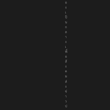
อ
ง
เ
ป็
น
ก
ล
า
ง
เ
พื่
อ
สั
ง
ค
ม
ส่
ง
ข่
า
ว
ป