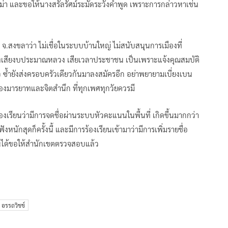
ดราม่า และขอให้นางสรัลรัศม์ระมัดระวังคำพูด เพราะการกล่าวหาเช่น
จ.สงขลาว่า ไม่เชื่อในระบบบ้านใหญ่ ไม่สนับสนุนการเมืองที่
 ต้องเสียงบประมาณหลวง เสียเวลาประชาชน เป็นเพราะแจ้งคุณสมบัติ
ว ซ้ำยังส่งครอบครัวเดียวกันมาลงสมัครอีก อย่าพยายามเบี่ยงเบน
รื่องมารยาทและจิตสำนึก ที่ทุกเพศทุกวัยควรมี
ร้องเรียนว่ามีการจดชื่อผ่านระบบหัวคะแนนในพื้นที่ เกิดขึ้นมากกว่า
ังหนักสุดก็ครั้งนี้ และมีการร้องเรียนเข้ามาว่ามีการเพิ่มรายชื่อ
เรียนได้ขอให้สำนักเขตตรวจสอบแล้ว
อรรถวิชช์