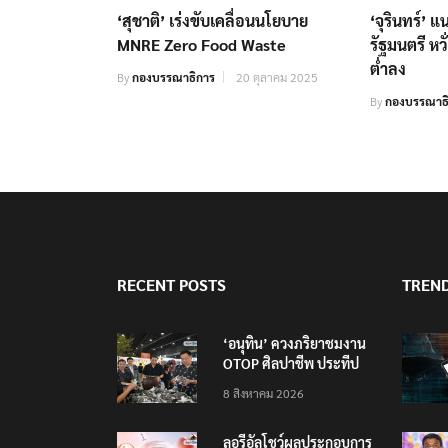
‘สุชาติ’ เร่งขับเคลื่อนนโยบาย
‘จุรินทร์’ 
MNRE Zero Food Waste
รัฐมนตรี ห
ต่ำลง
By
กองบรรณาธิการ
20 ตุลาคม 2025
By
กองบรรณาธ
RECENT POSTS
TREN
‘อนุทิน’ ควงภริยาชมงาน
OTOP ศิลปาชีพ ประทีป
ไทยวันแรก
8 สิงหาคม 2026
ลอรีอัลโชว์ผลประกอบการ