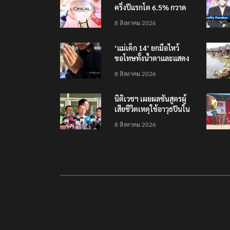
ครึ่งปีแรกโต 6.5% กวาด
รายได้ 2.3 หมื่นล้านยูโร
8 สิงหาคม 2026
คว้าไลเซนส์ ‘กุชชี่’ 50 ปี
พร้อมส่ง 4 แบรนด์ใหม่บุก
‘แม่เด็ก 14’ ยกมือไหว้
ตลาดไทย
ขอโทษทั้งน้ำตาและแสดง
ความเสียใจกับครอบครัวผู้
8 สิงหาคม 2026
เสียชีวิต
นิติเวชฯ เผยผลชันสูตรผู้
เสียชีวิตเหตุใช้อาวุธปืนใน
โรงเรียน 8 ร่าง กระสุนเข้า
8 สิงหาคม 2026
จุดสำคัญทั้งหมด