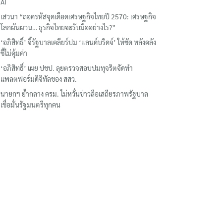
เรื่องล่าสุด
‘AIS’ คว้า 2 รางวัลใหญ่เวที Brand Inside Awards 2026 ชู
ความสำเร็จพัฒนาโครงสร้างพื้นฐานดิจิทัลและบุคลากรยุค
AI
เสวนา “ถอดรหัสจุดเดือดเศรษฐกิจไทยปี 2570: เศรษฐกิจ
โลกผันผวน… ธุรกิจไทยจะรับมืออย่างไร?”
‘อภิสิทธิ์’ จี้รัฐบาลเคลียร์ปม ‘แลนด์บริดจ์’ ให้ชัด หลังคลัง
ชี้ไม่คุ้มค่า
‘อภิสิทธิ์’ เผย ปชป. ลุยตรวจสอบปมทุจริตจัดทำ
แพลตฟอร์มดิจิทัลของ สสว.
นายกฯ ย้ำกลาง ครม. ไม่หวั่นข่าวลือเสถียรภาพรัฐบาล
เชื่อมั่นรัฐมนตรีทุกคน