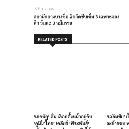
TAGS:
ประชุมสภา
สภาผู้แทนราษฎร
โควิด-19
แนะแนว
Previous
Previous
post:
สถานีกลางบางซื่อ ฉีดวัคซีนเข็ม 3 เฉพาะจอง
เรื่อง
คิว วันละ 3 หมื่นราย
RELATED POSTS