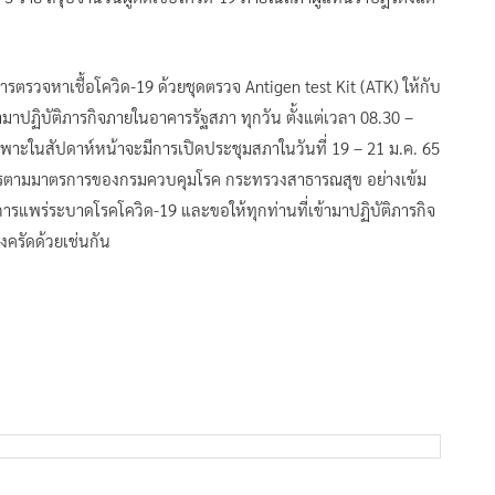
ณ์การแพร่ระบาดโรคโควิด-19 ดีขึ้นตามลำดับ โดยในเดือน พ.ย. 64
ต่มีการแพร่ระบาดของโรคดังกล่าว และในเดือน ธ.ค. 64 พบผู้ติดเชื้อ
ชื้อแล้วจำนวน 5 ราย ประกอบด้วย ข้าราชการสำนักการคลังและงบ
พนักงานทำความสะอาด ซึ่งเป็นผู้ป่วยสีเขียว ได้รับการรักษาใน
 5 ราย สรุปจำนวนผู้ติดเชื้อโควิด-19 ภายในสภาผู้แทนราษฎรตั้งแต่
รตรวจหาเชื้อโควิด-19 ด้วยชุดตรวจ Antigen test Kit (ATK) ให้กับ
ข้ามาปฏิบัติภารกิจภายในอาคารรัฐสภา ทุกวัน ตั้งแต่เวลา 08.30 –
พาะในสัปดาห์หน้าจะมีการเปิดประชุมสภาในวันที่ 19 – 21 ม.ค. 65
ารตามมาตรการของกรมควบคุมโรค กระทรวงสาธารณสุข อย่างเข้ม
กิดการแพร่ระบาดโรคโควิด-19 และขอให้ทุกท่านที่เข้ามาปฏิบัติภารกิจ
งครัดด้วยเช่นกัน