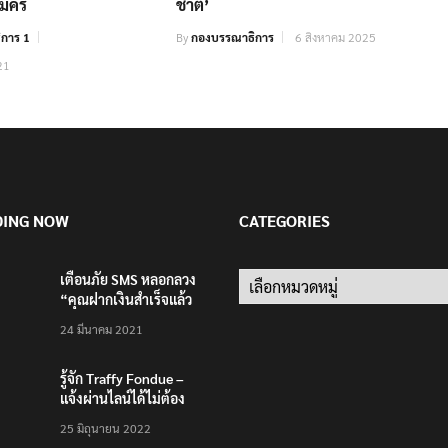
ย้ำ ‘ตระกูลธรรมเพชร’
‘ประเสริฐ’ ยกระดับปราบเฟคนิวส์
ปชร. เป็นเรื่องปกติ
ตั้ง ‘ศูนย์ต่อต้านข่าวปลอมแห่ง
มัคร
ชาติ’
การ 1
By
กองบรรณาธิการ
6 สิงหาคม 2025
21
DING NOW
CATEGORIES
เตือนภัย SMS หลอกลวง
Categories