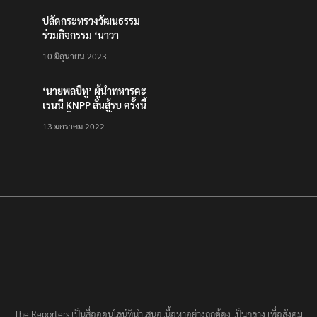
“คุณฝากเงินสำเร็จแล้ว
200,000 บาท”
24 มีนาคม 2021
รู้จัก Traffy Fondue –
แจ้งผ่านไลน์ได้ไม่ต้อง
โหลดแอพใหม่ – แจ้งได้
25 มิถุนายน 2022
ทั่วไทย ไม่ใช่แค่ในกรุง
ปลัดกระทรวงวัฒนธรรม
ร่วมกิจกรรม ‘นาวา
ภิกขาจาร’ แต่งชุดไทย
10 มิถุนายน 2023
ตักบาตรทางน้ำ
‘นายพลบีทู’ ผู้นำทหารคะ
เรนนี KNPP ลั่นสู้รบ ครั้งนี้
เป็นครั้งสุดท้าย ที่
13 มกราคม 2022
ประชาชนต้องชนะ