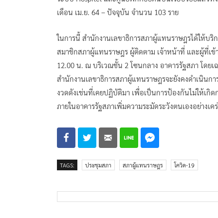
สำหรับสภาผู้แทนราษฎรนั้น ในช่วงก่อนปีใหม่ สถานการ
พบผู้ติดเชื้อจำนวน 1 ราย ซึ่งเป็นสถิติที่ต่ำที่สุดตั้งแ
จำนวน 2 ราย อย่างไรก็ตามหลังปีใหม่มีรายงานผู้ติดเ
ประมาณ สำนักรักษาความปลอดภัย สำนักกรรมาธิการ และ
ระบบ Hospitel และศูนย์พักคอยตันปันเรียบร้อยแล้วทั้ง
เดือน เม.ย. 64 – ปัจจุบัน จำนวน 103 ราย
ในการนี้ สำนักงานเลขาธิการสภาผู้แทนราษฎรได้ให้บริกา
สมาชิกสภาผู้แทนราษฎร ผู้ติดตาม เจ้าหน้าที่ และผู้ที่เ
12.00 น. ณ บริเวณชั้น 2 โซนกลาง อาคารรัฐสภา โดยเฉ
สำนักงานเลขาธิการสภาผู้แทนราษฎรจะยังคงดำเนินก
งวดดังเช่นที่เคยปฏิบัติมา เพื่อเป็นการป้องกันไม่ให้เ
ภายในอาคารรัฐสภาเพิ่มความระมัดระวังตนเองอย่างเคร่