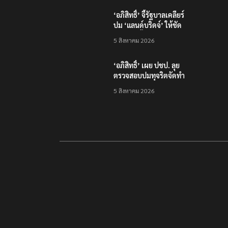
เวที Brand Inside Awards
2026 ชูความสำเร็จพัฒนา
5 สิงหาคม 2026
โครงสร้างพื้นฐานดิจิทัล
และบุคลากรยุค AI
เสวนา “ถอดรหัสจุดเดือด
เศรษฐกิจไทยปี 2570:
เศรษฐกิจโลกผันผวน…
5 สิงหาคม 2026
ธุรกิจไทยจะรับมือ
อย่างไร?”
‘อภิสิทธิ์’ จี้รัฐบาลเคลียร์
ปม ‘แลนด์บริดจ์’ ให้ชัด
หลังคลังชี้ไม่คุ้มค่า
5 สิงหาคม 2026
‘อภิสิทธิ์’ เผย ปชป. ลุย
ตรวจสอบปมทุจริตจัดทำ
แพลตฟอร์มดิจิทัลของ
5 สิงหาคม 2026
สสว.