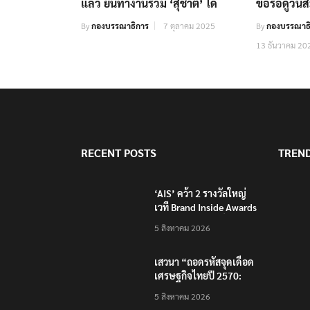
‘เอกนัฏ’ ลั่น เลือกตั้งหน้าอยู่กับ
‘เฉลิมชัย’ 
‘ภูมิใจไทย’ เคลียร์ ‘พีระพันธุ์’
จะย้ายซบ พ
แล้ว ยันทำงานร่วม ‘สุชาติ’ ได้
ขอรอดูวันส
By
กองบรรณาธิการ
7 ตุลาคม 2025
By
กองบรรณาธิ
13 ธันวาคม 20
RECENT POSTS
TREN
‘AIS’ คว้า 2 รางวัลใหญ่