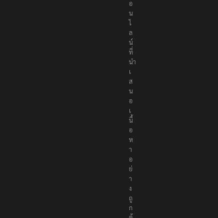
อ
น
ไ
ล
น์
ที่
นำ
เ
ส
น
อ
เ
นื้
อ
ห
า
อ
ย่
า
ง
ถู
ก
ต้