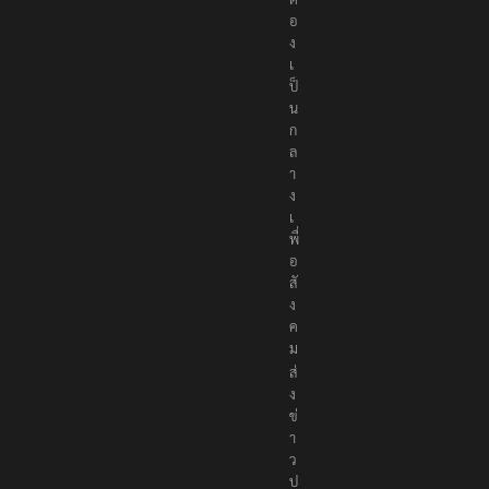
อ
ง
เ
ป็
น
ก
ล
า
ง
เ
พื่
อ
สั
ง
ค
ม
ส่
ง
ข่
า
ว
ป