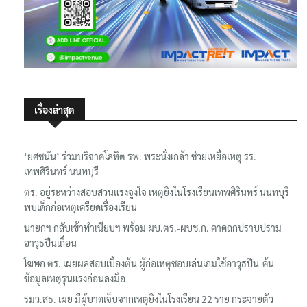
เรื่องล่าสุด
‘ยศชนัน’ ร่วมบริจาคโลหิต รพ. พระนั่งเกล้า ช่วยเหยื่อเหตุ รร.
เทพศิรินทร์ นนทบุรี
ตร. อยู่ระหว่างสอบสวนแรงจูงใจ เหตุยิงในโรงเรียนเทพศิรินทร์ นนทบุรี
พบเด็กก่อเหตุเครียดเรื่องเรียน
นายกฯ กลับเข้าทำเนียบฯ พร้อม ผบ.ตร.-ผบช.ก. คาดถกปราบปราม
อาวุธปืนเถื่อน
โฆษก ตร. เผยผลสอบเบื้องต้น ผู้ก่อเหตุชอบเล่นเกมใช้อาวุธปืน-ค้น
ข้อมูลเหตุรุนแรงก่อนลงมือ
รมว.สธ. เผย มีผู้บาดเจ็บจากเหตุยิงในโรงเรียน 22 ราย กระจายตัว