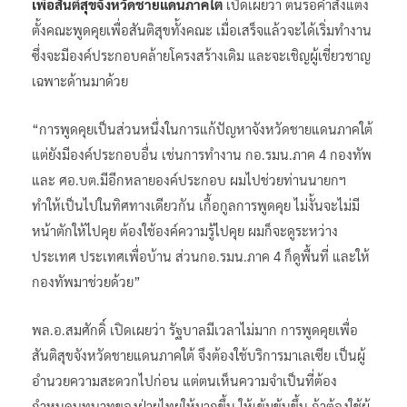
เพื่อสันติสุขจังหวัดชายแดนภาคใต้
เปิดเผยว่า ตนรอคำสั่งแต่ง
ตั้งคณะพูดคุยเพื่อสันติสุขทั้งคณะ เมื่อเสร็จแล้วจะได้เริ่มทำงาน
ซึ่งจะมีองค์ประกอบคล้ายโครงสร้างเดิม และจะเชิญผู้เชี่ยวชาญ
เฉพาะด้านมาด้วย
“การพูดคุยเป็นส่วนหนึ่งในการแก้ปัญหาจังหวัดชายแดนภาคใต้
แต่ยังมีองค์ประกอบอื่น เช่นการทำงาน กอ.รมน.ภาค 4 กองทัพ
และ ศอ.บต.มีอีกหลายองค์ประกอบ ผมไปช่วยท่านนายกฯ
ทำให้เป็นไปในทิศทางเดียวกัน เกื้อกูลการพูดคุย ไม่งั้นจะไม่มี
หน้าตักให้ไปคุย ต้องใช้องค์ความรู้ไปคุย ผมก็จะดูระหว่าง
ประเทศ ประเทศเพื่อบ้าน ส่วนกอ.รมน.ภาค 4 ก็ดูพื้นที่ และให้
กองทัพมาช่วยด้วย”
พล.อ.สมศักดิ์ เปิดเผยว่า รัฐบาลมีเวลาไม่มาก การพูดคุยเพื่อ
สันติสุขจังหวัดชายแดนภาคใต้ จึงต้องใช้บริการมาเลเซีย เป็นผู้
อำนวยความสะดวกไปก่อน แต่ตนเห็นความจำเป็นที่ต้อง
กำหนดบทบาทของฝ่ายไทยให้มากขึ้น ให้เข้มข้นขึ้น ถ้าต้องใช้ผู้