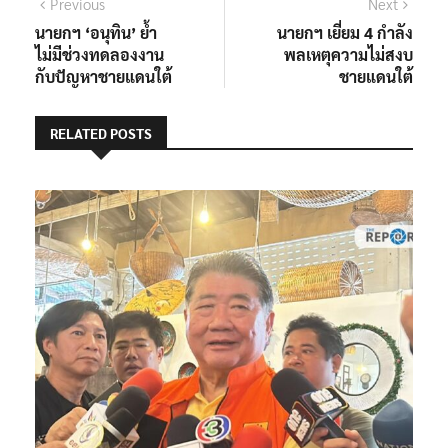
แนะแนว
Previous
Next
Previous
Next
post:
post:
นายกฯ ‘อนุทิน’ ย้ำ
นายกฯ เยี่ยม 4 กำลัง
เรื่อง
ไม่มีช่วงทดลองงาน
พลเหตุความไม่สงบ
กับปัญหาชายแดนใต้
ชายแดนใต้
RELATED POSTS