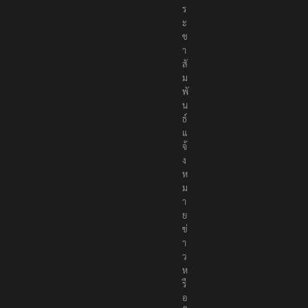
ร
ะ
ช
า
สั
ม
พั
น
ธ์
แ
จ้
ง
ห
ม
า
ย
ข่
า
ว
ห
รื
อ