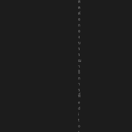
ติ
ด
ต่
อ
ก
อ
ง
บ
ร
ร
ณ
า
ธิ
ก
า
ร
ที่
e
d
i
t
o
r