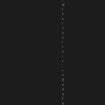
@
t
h
e
r
e
p
o
r
t
e
r
s
.
c
o
ติ
ด
ต่
อ
โ
ฆ