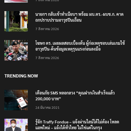
นายกฯ กลับเข้าทำเนียบฯ พร้อม ผบ.ตร.-ผบช.ก. คาด
ถกปราบปรามอาวุธปืนเถื่อน
7 สิงหาคม 2026
โฆษก ตร. เผยผลสอบเบื้องต้น ผู้ก่อเหตุชอบเล่นเกมใช้
อาวุธปืน-ค้นข้อมูลเหตุรุนแรงก่อนลงมือ
7 สิงหาคม 2026
TRENDING NOW
เตือนภัย SMS หลอกลวง “คุณฝากเงินสำเร็จแล้ว
200,000 บาท”
24 มีนาคม 2021
รู้จัก Traffy Fondue – แจ้งผ่านไลน์ได้ไม่ต้อง โหลด
แอพใหม่ – แจ้งได้ทั่วไทย ไม่ใช่แค่ในกรุง