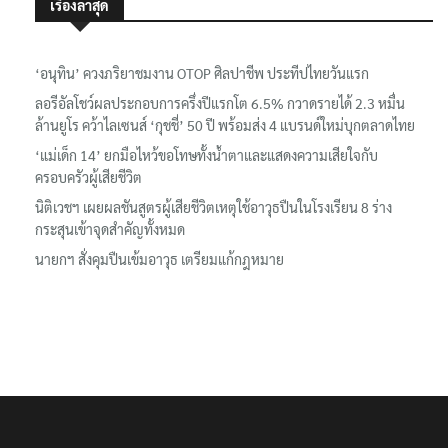
เรื่องล่าสุด
‘อนุทิน’ ควงภริยาชมงาน OTOP ศิลปาชีพ ประทีปไทยวันแรก
ลอรีอัลโชว์ผลประกอบการครึ่งปีแรกโต 6.5% กวาดรายได้ 2.3 หมื่น
ล้านยูโร คว้าไลเซนส์ ‘กุชชี่’ 50 ปี พร้อมส่ง 4 แบรนด์ใหม่บุกตลาดไทย
‘แม่เด็ก 14’ ยกมือไหว้ขอโทษทั้งน้ำตาและแสดงความเสียใจกับ
ครอบครัวผู้เสียชีวิต
นิติเวชฯ เผยผลชันสูตรผู้เสียชีวิตเหตุใช้อาวุธปืนในโรงเรียน 8 ร่าง
กระสุนเข้าจุดสำคัญทั้งหมด
นายกฯ สั่งคุมปืนเข้มอาวุธ เตรียมแก้กฎหมาย