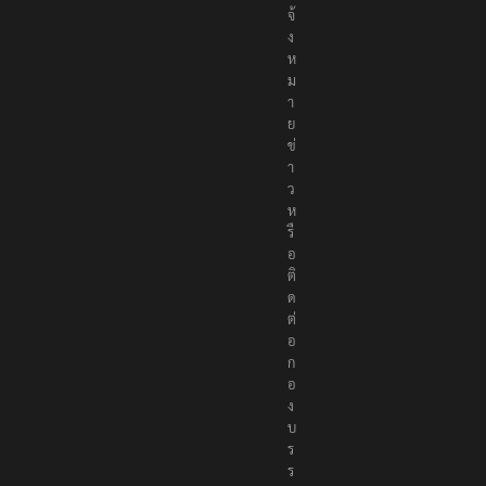
จ้
ง
ห
ม
า
ย
ข่
า
ว
ห
รื
อ
ติ
ด
ต่
อ
ก
อ
ง
บ
ร
ร