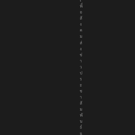
พื่
อ
สั
ง
ค
ม
ส่
ง
ข่
า
ว
ป
ร
ะ
ช
า
สั
ม
พั
น
ธ์
แ