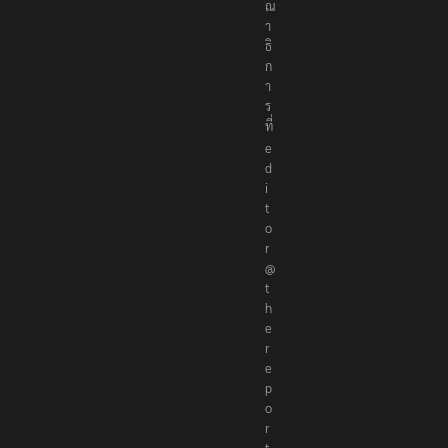
ณ
า
ธิ
ก
า
ร
ที่
e
d
i
t
o
r
@
t
h
e
r
e
p
o
r
t