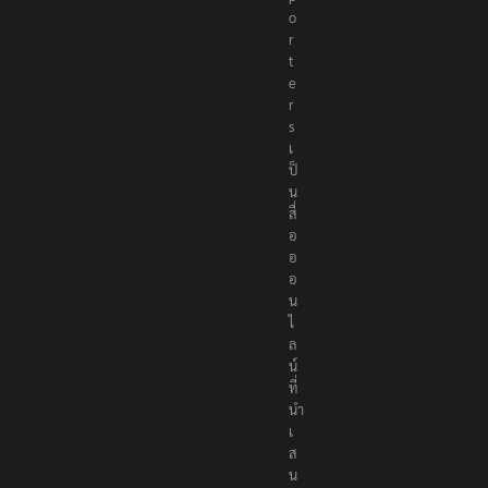
o
r
t
e
r
s
เ
ป็
น
สื่
อ
อ
อ
น
ไ
ล
น์
ที่
นำ
เ
ส
น