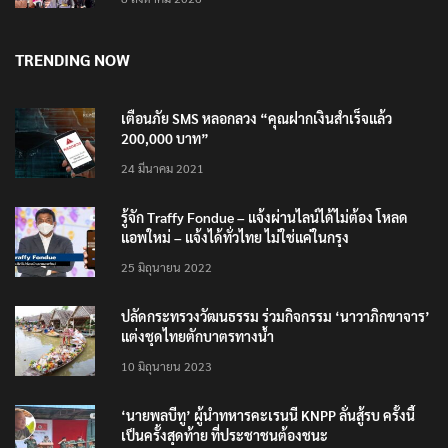
TRENDING NOW
เตือนภัย SMS หลอกลวง “คุณฝากเงินสำเร็จแล้ว
200,000 บาท”
24 มีนาคม 2021
รู้จัก Traffy Fondue – แจ้งผ่านไลน์ได้ไม่ต้อง โหลด
แอพใหม่ – แจ้งได้ทั่วไทย ไม่ใช่แค่ในกรุง
25 มิถุนายน 2022
ปลัดกระทรวงวัฒนธรรม ร่วมกิจกรรม ‘นาวาภิกขาจาร’
แต่งชุดไทยตักบาตรทางน้ำ
10 มิถุนายน 2023
‘นายพลบีทู’ ผู้นำทหารคะเรนนี KNPP ลั่นสู้รบ ครั้งนี้
เป็นครั้งสุดท้าย ที่ประชาชนต้องชนะ