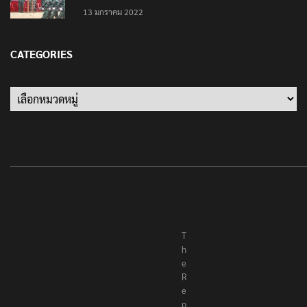
13 มกราคม 2022
CATEGORIES
Categories
T
h
e
R
e
p