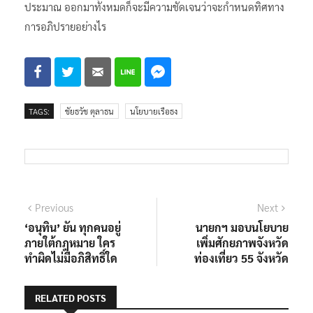
ประมาณ ออกมาทั้งหมดก็จะมีความชัดเจนว่าจะกำหนดทิศทาง
การอภิปรายอย่างไร
TAGS:
ชัยธวัช ตุลาธน
นโยบายเรือธง
แนะแนว
Previous
Next
Previous
Next
post:
post:
‘อนุทิน’ ยัน ทุกคนอยู่
นายกฯ มอบนโยบาย
เรื่อง
ภายใต้กฎหมาย ใคร
เพิ่มศักยภาพจังหวัด
ทำผิดไม่มีอภิสิทธิ์ใด
ท่องเที่ยว 55 จังหวัด
RELATED POSTS