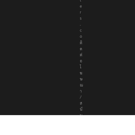
e
r
s
.
c
o
ติ
ด
ต่
อ
โ
ฆ
ษ
ณ
า
/
ส
นั
บ
ส
นุ
น