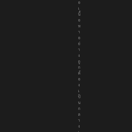
อ
เ
นื้
อ
ห
า
อ
ย่
า
ง
ถู
ก
ต้
อ
ง
เ
ป็
น
ก
ล
า
ง
เ