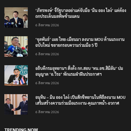
‘ภัทรพงษ์’ จี้รัฐบาลอย่าแค่จับมือ ‘มิน ออง ไลง์’ แต่ต้อง
ถกประเด็นมลพิษข้ามแดน
6 สิงหาคม 2026
‘จุลพันธ์’ เผย ไทย-เมียนมา ลงนาม MOU ด้านแรงงาน
ฉบับใหม่ ขยายกรอบความร่วมมือ 5 ปี
6 สิงหาคม 2026
อธิบดีกรมอุทยานฯ​ สั่งตั้ง กก.สอบ ‘หน.อช.สิมิลัน’ ปม
อนุญาต ‘อ.วีระ’ พักแรมฝ่าฝืนประกาศฯ
6 สิงหาคม 2026
อนุทิน – มิน ออง ไลง์ เป็นสักขีพยานในพิธีลงนาม MOU
เสริมสร้างความร่วมมือแรงงาน-คุณภาพน้ำ-อวกาศ
6 สิงหาคม 2026
TRENDING NOW