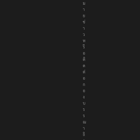
ม
า
ย
ข่
า
ว
ห
รื
อ
ติ
ด
ต่
อ
ก
อ
ง
บ
ร
ร
ณ
า
ธิ