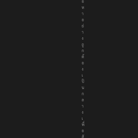
อ
ห
า
อ
ย่
า
ง
ถู
ก
ต้
อ
ง
เ
ป็
น
ก
ล
า
ง
เ
พื่
อ
สั