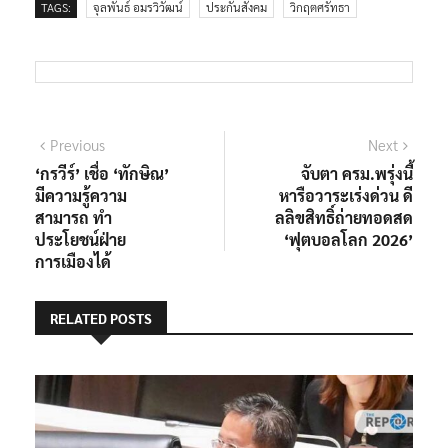
TAGS:
จุลพันธ์ อมรวิวัฒน์
ประกันสังคม
วิกฤตศรัทธา
แนะแนว
Previous
Next
Previous
Next
post:
post:
‘กรวีร์’ เชื่อ ‘ทักษิณ’
จับตา ครม.พรุ่งนี้
เรื่อง
มีความรู้ความ
หารือวาระเร่งด่วน ดี
สามารถ ทำ
ลลิขสิทธิ์ถ่ายทอดสด
ประโยชน์ฝ่าย
‘ฟุตบอลโลก 2026’
การเมืองได้
RELATED POSTS