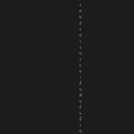
ง
ค
ม
ส่
ง
ข่
า
ว
ป
ร
ะ
ช
า
สั
ม
พั
น
ธ์
แ
จ้
ง
ห