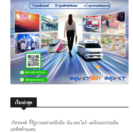
เรื่องล่าสุด
‘ภัทรพงษ์’ จี้รัฐบาลอย่าแค่จับมือ ‘มิน ออง ไลง์’ แต่ต้องถกประเด็น
มลพิษข้ามแดน