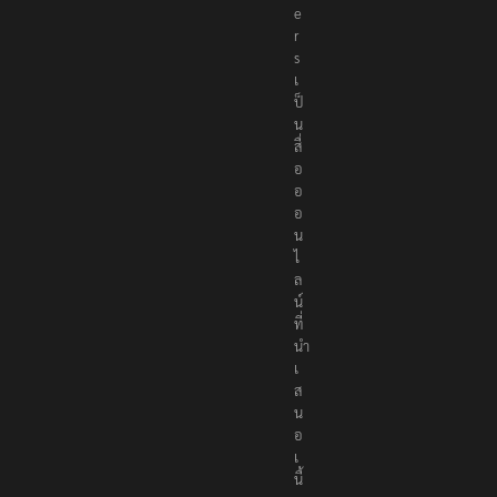
e
r
s
เ
ป็
น
สื่
อ
อ
อ
น
ไ
ล
น์
ที่
นำ
เ
ส
น
อ
เ
นื้