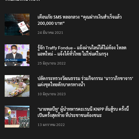
เตือนภัย SMS หลอกลวง “คุณฝากเงินสำเร็จแล้ว
200,000 บาท”
24 มีนาคม 2021
รู้จัก Traffy Fondue – แจ้งผ่านไลน์ได้ไม่ต้อง โหลด
แอพใหม่ – แจ้งได้ทั่วไทย ไม่ใช่แค่ในกรุง
25 มิถุนายน 2022
ปลัดกระทรวงวัฒนธรรม ร่วมกิจกรรม ‘นาวาภิกขาจาร’
แต่งชุดไทยตักบาตรทางน้ำ
10 มิถุนายน 2023
‘นายพลบีทู’ ผู้นำทหารคะเรนนี KNPP ลั่นสู้รบ ครั้งนี้
เป็นครั้งสุดท้าย ที่ประชาชนต้องชนะ
13 มกราคม 2022