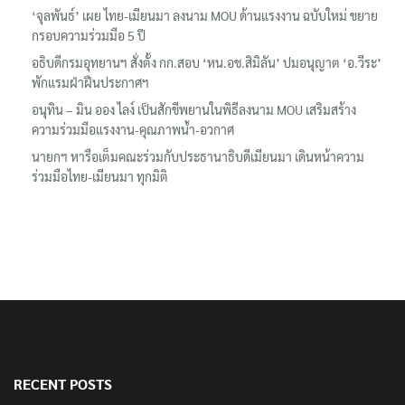
‘จุลพันธ์’ เผย ไทย-เมียนมา ลงนาม MOU ด้านแรงงาน ฉบับใหม่ ขยาย
กรอบความร่วมมือ 5 ปี
อธิบดีกรมอุทยานฯ​ สั่งตั้ง กก.สอบ ‘หน.อช.สิมิลัน’ ปมอนุญาต ‘อ.วีระ’
พักแรมฝ่าฝืนประกาศฯ
อนุทิน – มิน ออง ไลง์ เป็นสักขีพยานในพิธีลงนาม MOU เสริมสร้าง
ความร่วมมือแรงงาน-คุณภาพน้ำ-อวกาศ
นายกฯ หารือเต็มคณะร่วมกับประธานาธิบดีเมียนมา เดินหน้าความ
ร่วมมือไทย-เมียนมา ทุกมิติ
RECENT POSTS