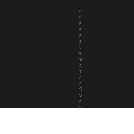
.
c
o
ติ
ด
ต่
อ
โ
ฆ
ษ
ณ
า
/
ส
นั
บ
ส
นุ
น
a
d
v