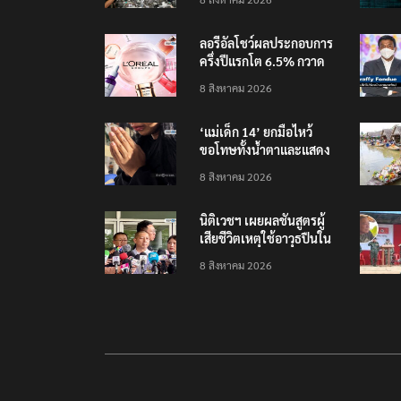
ลอรีอัลโชว์ผลประกอบการ
ครึ่งปีแรกโต 6.5% กวาด
รายได้ 2.3 หมื่นล้านยูโร
8 สิงหาคม 2026
คว้าไลเซนส์ ‘กุชชี่’ 50 ปี
พร้อมส่ง 4 แบรนด์ใหม่บุก
‘แม่เด็ก 14’ ยกมือไหว้
ตลาดไทย
ขอโทษทั้งน้ำตาและแสดง
ความเสียใจกับครอบครัวผู้
8 สิงหาคม 2026
เสียชีวิต
นิติเวชฯ เผยผลชันสูตรผู้
เสียชีวิตเหตุใช้อาวุธปืนใน
โรงเรียน 8 ร่าง กระสุนเข้า
8 สิงหาคม 2026
จุดสำคัญทั้งหมด