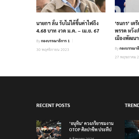
นายกฯ ลั่น รับไม่ได้ขึ้นค่าไฟถึง
‘ธนกร’ เตรี
4.68 บาท งวด ม.ค. – เม.ย. 67
พรรค หวัง
เมืองพัฒน
By
กองบรรณาธิการ 1
By
กองบรรณาธิ
30 พฤศจิกายน 2023
27 พฤษภาคม 
RECENT POSTS
TREN
‘อนุทิน’ ควงภริยาชมงาน
OTOP ศิลปาชีพ ประทีป
ไทยวันแรก
8 สิงหาคม 2026