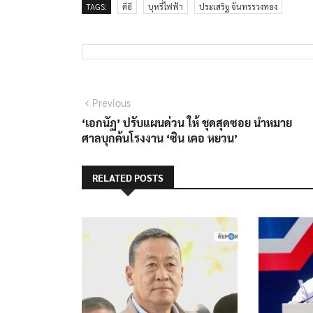
TAGS:
ดีอี
บุหรี่ไฟฟ้า
ประเสริฐ จันทรรวงทอง
แนะแนว
Previous
Previous
post:
‘เอกนัฏ’ ปรับแผนด่วน ให้ ชุดสุดซอย นำหมาย
เรื่อง
ศาลบุกค้นโรงงาน ‘ซิน เคอ หยวน’
RELATED POSTS