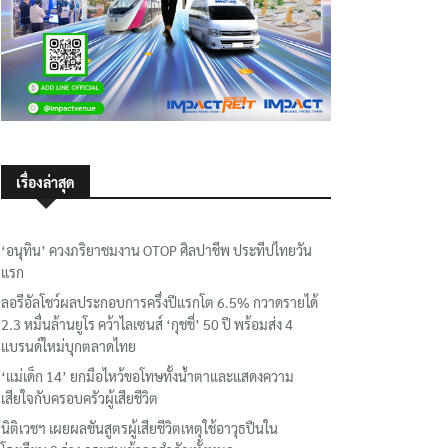
เรื่องล่าสุด
‘อนุทิน’ ควงภริยาชมงาน OTOP ศิลปาชีพ ประทีปไทยวัน
แรก
ลอรีอัลโชว์ผลประกอบการครึ่งปีแรกโต 6.5% กวาดรายได้
2.3 หมื่นล้านยูโร คว้าไลเซนส์ ‘กุชชี่’ 50 ปี พร้อมส่ง 4
แบรนด์ใหม่บุกตลาดไทย
‘แม่เด็ก 14’ ยกมือไหว้ขอโทษทั้งน้ำตาและแสดงความ
เสียใจกับครอบครัวผู้เสียชีวิต
นิติเวชฯ เผยผลชันสูตรผู้เสียชีวิตเหตุใช้อาวุธปืนใน