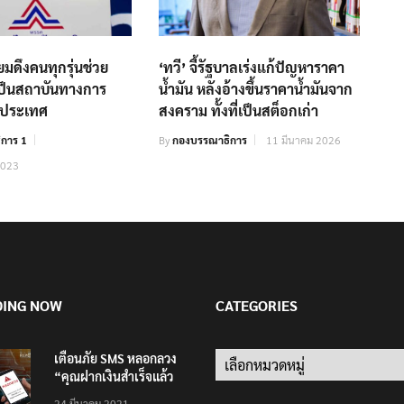
ยมดึงคนทุกรุ่นช่วย
‘ทวี’ จี้รัฐบาลเร่งแก้ปัญหาราคา
เป็นสถาบันทางการ
น้ำมัน หลังอ้างขึ้นราคาน้ำมันจาก
าประเทศ
สงคราม ทั้งที่เป็นสต็อกเก่า
การ 1
By
กองบรรณาธิการ
11 มีนาคม 2026
2023
DING NOW
CATEGORIES
เตือนภัย SMS หลอกลวง
Categories
“คุณฝากเงินสำเร็จแล้ว
200,000 บาท”
24 มีนาคม 2021