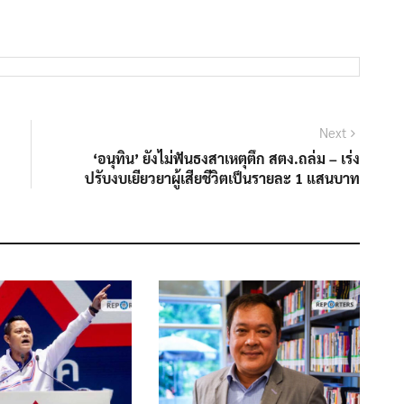
Next
Next
post:
‘อนุทิน’ ยังไม่ฟันธงสาเหตุตึก สตง.ถล่ม – เร่ง
ปรับงบเยียวยาผู้เสียชีวิตเป็นรายละ 1 แสนบาท