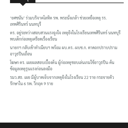
‘ยศชนัน’ ร่วมบริจาคโลหิต รพ. พระนั่งเกล้า ช่วยเหยื่อเหตุ รร.
เทพศิรินทร์ นนทบุรี
ตร. อยู่ระหว่างสอบสวนแรงจูงใจ เหตุยิงในโรงเรียนเทพศิรินทร์ นนทบุรี
พบเด็กก่อเหตุเครียดเรื่องเรียน
นายกฯ กลับเข้าทำเนียบฯ พร้อม ผบ.ตร.-ผบช.ก. คาดถกปราบปราม
อาวุธปืนเถื่อน
โฆษก ตร. เผยผลสอบเบื้องต้น ผู้ก่อเหตุชอบเล่นเกมใช้อาวุธปืน-ค้น
ข้อมูลเหตุรุนแรงก่อนลงมือ
รมว.สธ. เผย มีผู้บาดเจ็บจากเหตุยิงในโรงเรียน 22 ราย กระจายตัว
รักษาใน 6 รพ. วิกฤต 9 ราย