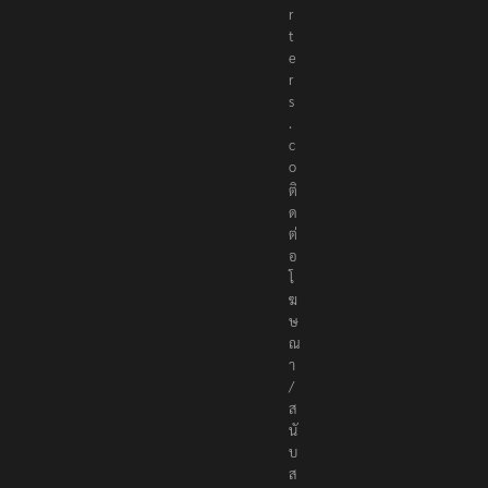
r
t
e
r
s
.
c
o
ติ
ด
ต่
อ
โ
ฆ
ษ
ณ
า
/
ส
นั
บ
ส