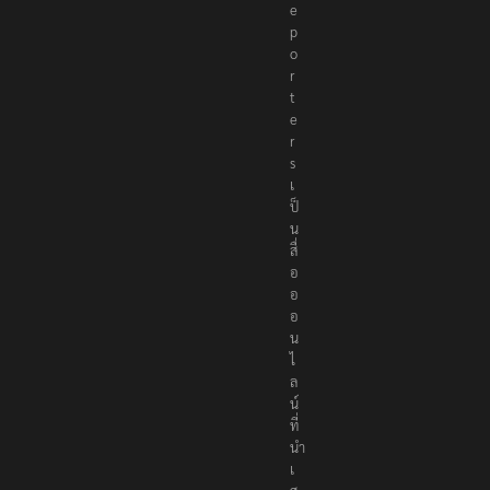
e
p
o
r
t
e
r
s
เ
ป็
น
สื่
อ
อ
อ
น
ไ
ล
น์
ที่
นำ
เ