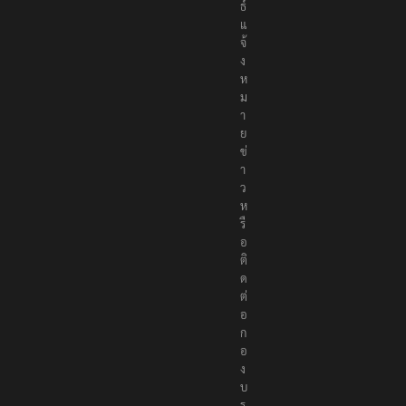
ธ์
แ
จ้
ง
ห
ม
า
ย
ข่
า
ว
ห
รื
อ
ติ
ด
ต่
อ
ก
อ
ง
บ
ร