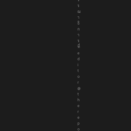
ร
ณ
า
ธิ
ก
า
ร
ที่
e
d
i
t
o
r
@
t
h
e
r
e
p
o