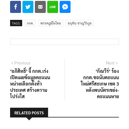
TAGS:
กกต.
พรรคภูมิใจไทย
อนุทิน ชาญวีรกูล
แนะแนว
Previous
Next
Previous
Next
post:
post:
‘อภิสิทธิ์’ จี้ กกต.เร่ง
‘กัณวีร์‘ ร้อง
เรื่อง
เปิดเผยข้อมูลคะแนน
กกต.ขอนับคะแนน
หน่วยเลือกตั้งทั่ว
ใหม่ศรีสะเกษ เขต 3
ประเทศ สร้างความ
หลังพบบัตรเขย่ง-
โปร่งใส
คะแนนหาย
RELATED POSTS