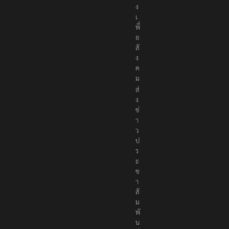
ง
เ
พื่
อ
สั
ง
ค
ม
ส่
ง
ข่
า
ว
ป
ร
ะ
ช
า
สั
ม
พั
น