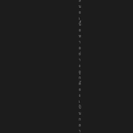
ส
น
อ
เ
นื้
อ
ห
า
อ
ย่
า
ง
ถู
ก
ต้
อ
ง
เ
ป็
น
ก
ล
า