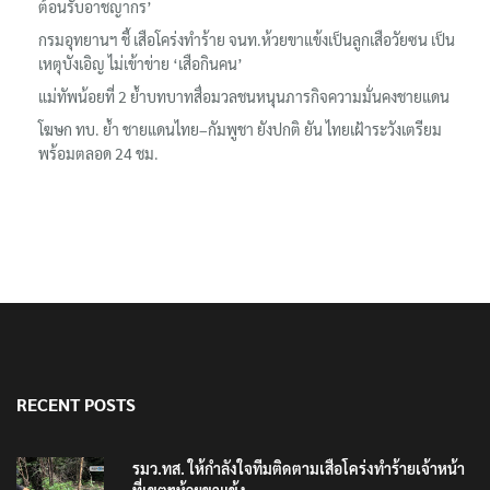
ต้อนรับอาชญากร’
กรมอุทยานฯ ชี้ เสือโคร่งทำร้าย จนท.ห้วยขาแข้งเป็นลูกเสือวัยซน เป็น
เหตุบังเอิญ ไม่เข้าข่าย ‘เสือกินคน’
แม่ทัพน้อยที่ 2 ย้ำบทบาทสื่อมวลชนหนุนภารกิจความมั่นคงชายแดน
โฆษก ทบ. ย้ำ ชายแดนไทย–กัมพูชา ยังปกติ ยัน ไทยเฝ้าระวังเตรียม
พร้อมตลอด 24 ชม.
RECENT POSTS
รมว.ทส. ให้กำลังใจทีมติดตามเสือโคร่งทำร้ายเจ้าหน้า