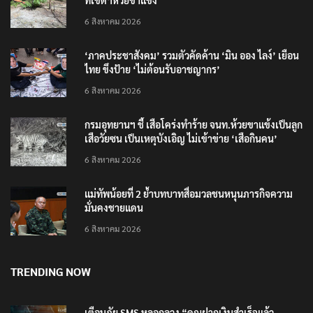
ที่เขตฯห้วยขาแข้ง
6 สิงหาคม 2026
‘ภาคประชาสังคม’ รวมตัวคัดค้าน ‘มิน ออง ไลง์’ เยือน
ไทย ขึงป้าย ‘ไม่ต้อนรับอาชญากร’
6 สิงหาคม 2026
กรมอุทยานฯ ชี้ เสือโคร่งทำร้าย จนท.ห้วยขาแข้งเป็นลูก
เสือวัยซน เป็นเหตุบังเอิญ ไม่เข้าข่าย ‘เสือกินคน’
6 สิงหาคม 2026
แม่ทัพน้อยที่ 2 ย้ำบทบาทสื่อมวลชนหนุนภารกิจความ
มั่นคงชายแดน
6 สิงหาคม 2026
TRENDING NOW
เตือนภัย SMS หลอกลวง “คุณฝากเงินสำเร็จแล้ว