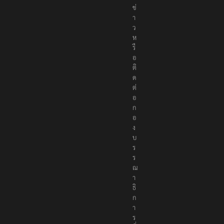
ข่
า
ว
ห
รื
อ
ติ
ด
ต่
อ
ก
อ
ง
บ
ร
ร
ณ
า
ธิ
ก
า
ร