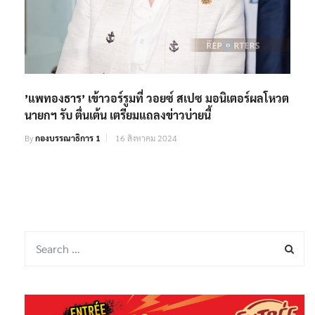
’แพทองธาร’ เข้าวอร์รูมที่ วอยซ์ สเปซ มอนิเตอร์ผลโหวต
นายกฯ รับ ตื่นเต้น เตรียมแถลงข่าวบ่ายนี้
By
กองบรรณาธิการ 1
16 สิงหาคม 2024