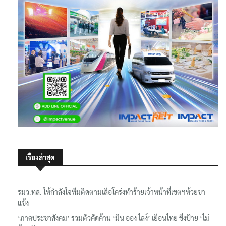
เรื่องล่าสุด
รมว.ทส. ให้กำลังใจทีมติดตามเสือโคร่งทำร้ายเจ้าหน้าที่เขตฯห้วยขา
แข้ง
‘ภาคประชาสังคม’ รวมตัวคัดค้าน ‘มิน ออง ไลง์’ เยือนไทย ขึงป้าย ‘ไม่