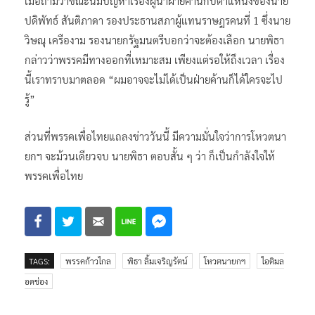
เมื่อถามว่าขณะนี้มีปัญหาเรื่องผู้นำฝ่ายค้านกับตำแหน่งของนาย
ปดิพัทธ์ สันติภาดา รองประธานสภาผู้แทนราษฎรคนที่ 1 ซึ่งนาย
วิษณุ เครืองาม รองนายกรัฐมนตรีบอกว่าจะต้องเลือก นายพิธา
กล่าวว่าพรรคมีทางออกที่เหมาะสม เพียงแต่รอให้ถึงเวลา เรื่อง
นี้เราทราบมาตลอด “ผมอาจจะไม่ได้เป็นฝ่ายค้านก็ได้ใครจะไป
รู้”
ส่วนที่พรรคเพื่อไทยแถลงข่าววันนี้ มีความมั่นใจว่าการโหวตนา
ยกฯ จะม้วนเดียวจบ นายพิธา ตอบสั้น ๆ ว่า ก็เป็นกำลังใจให้
พรรคเพื่อไทย
TAGS:
พรรคก้าวไกล
พิธา ลิ้มเจริญรัตน์
โหวตนายกฯ
ไอติมล
อดช่อง