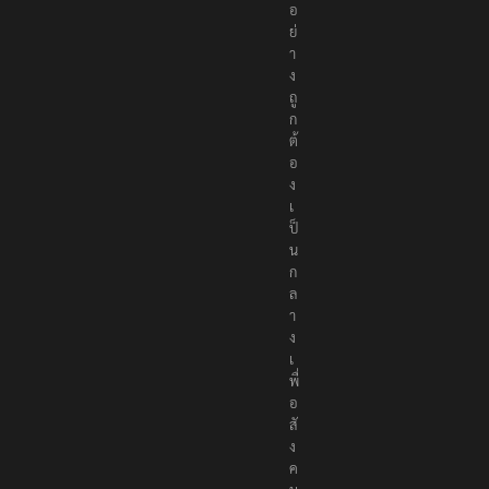
อ
ย่
า
ง
ถู
ก
ต้
อ
ง
เ
ป็
น
ก
ล
า
ง
เ
พื่
อ
สั
ง
ค