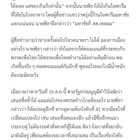
ให้ลอด แต่ชอบกินก็เท่านั้น” จากนั้นนายพิธาได้นั่งกินไอศกรีม
ที่โต๊ะในโรงอาหาร โดยผู้สื่อข่าวแซวว่าพรุ่งนี้ร้านไอศกรีมมหาชัย
แตกแน่นอน นายพิธาจึงกล่าวว่า “มหาชัยก็ สส.เขตผม”
ผู้สื่อข่าวถามว่าหากครั้งต่อไปโหวตนายกฯ ไม่ได้ มองการเมือง
อย่างไร นายพิธา กล่าวว่า ยังไม่อยากให้คอมเมนต์ที่กระทบกับ
พรรคเพื่อไทย ให้พรรคเพื่อไทยทำงานได้อย่างเต็มที่ก่อน พอ
เกิดขึ้นจริง ๆ ค่อยคอมเมนต์กันอีกที พูดอะไรออกไปมีน้ำหนัก
ต้องระมัดระวัง
เมื่อถามว่าหากวันที่ 16 ส.ค.นี้ ศาลรัฐธรรมนูญมีคำวินิจฉัยว่า
เสนอชื่อซ้ำได้ แผนต่อไปของพรรคก้าวไกลคืออะไร นายพิธา
กล่าวว่า ก็ต้องรอดูอีกที หากดูตามข้อบังคับที่ 41 หากมีอะไรที่
เปลี่ยนแปลงไป เช่น เสนอชื่อตนเองอีก แล้วมีชื่ออีกคนมา
ประกบคู่ ไม่ต้องรอคำสั่งศาลก็สู้ได้เลย คิดว่าโอกาสที่จะกลับ
มายังมีอยู่ เพียงแต่ต้องรอเวลาที่เหมาะสม เป็นเรื่องข้อบังคับ