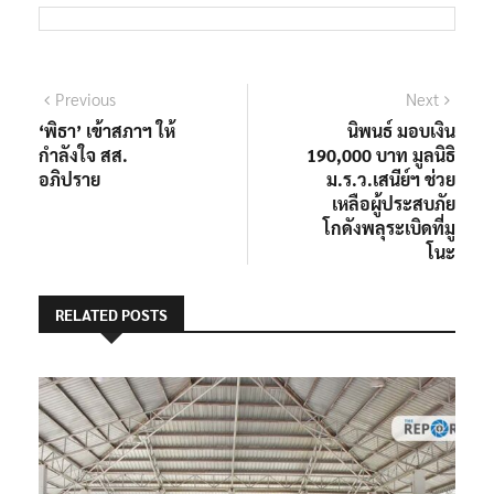
แนะแนว
Previous
Next
Previous
Next
post:
post:
‘พิธา’ เข้าสภาฯ ให้
นิพนธ์ มอบเงิน
เรื่อง
กำลังใจ สส.
190,000 บาท มูลนิธิ
อภิปราย
ม.ร.ว.เสนีย์ฯ ช่วย
เหลือผู้ประสบภัย
โกดังพลุระเบิดที่มู
โนะ
RELATED POSTS