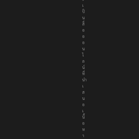
เ
ป็
น
สื่
อ
อ
อ
น
ไ
ล
น์
ที่
นำ
เ
ส
น
อ
เ
นื้
อ
ห
า