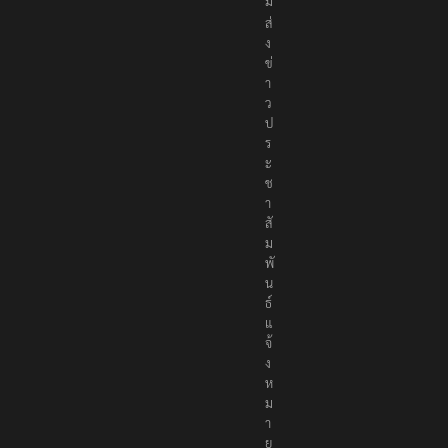
ม
ส่
ง
ข่
า
ว
ป
ร
ะ
ช
า
สั
ม
พั
น
ธ์
แ
จ้
ง
ห
ม
า
ย