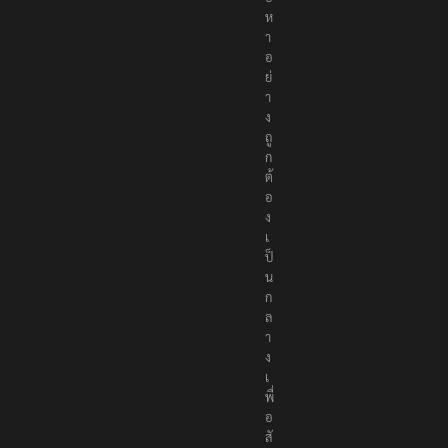
ห
า
อ
ย่
า
ง
ถู
ก
ต้
อ
ง
เ
ป็
น
ก
ล
า
ง
เ
พื่
อ
สั