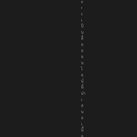
e
r
s
เ
ป็
น
สื่
อ
อ
อ
น
ไ
ล
น์
ที่
นำ
เ
ส
น
อ
เ
นื้
อ