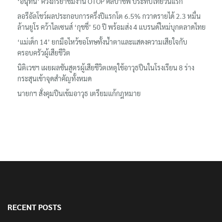
‘อนุทิน’ ควงภริยาชมงาน OTOP ศิลปาชีพ ประทีปไทยวันแรก
ลอรีอัลโชว์ผลประกอบการครึ่งปีแรกโต 6.5% กวาดรายได้ 2.3 หมื่น
ล้านยูโร คว้าไลเซนส์ ‘กุชชี่’ 50 ปี พร้อมส่ง 4 แบรนด์ใหม่บุกตลาดไทย
‘แม่เด็ก 14’ ยกมือไหว้ขอโทษทั้งน้ำตาและแสดงความเสียใจกับ
ครอบครัวผู้เสียชีวิต
นิติเวชฯ เผยผลชันสูตรผู้เสียชีวิตเหตุใช้อาวุธปืนในโรงเรียน 8 ร่าง
กระสุนเข้าจุดสำคัญทั้งหมด
นายกฯ สั่งคุมปืนเข้มอาวุธ เตรียมแก้กฎหมาย
RECENT POSTS