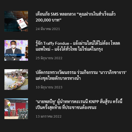
เตือนภัย SMS หลอกลวง “คุณฝากเงินสำเร็จแล้ว
200,000 บาท”
24 มีนาคม 2021
รู้จัก Traffy Fondue – แจ้งผ่านไลน์ได้ไม่ต้อง โหลด
แอพใหม่ – แจ้งได้ทั่วไทย ไม่ใช่แค่ในกรุง
25 มิถุนายน 2022
ปลัดกระทรวงวัฒนธรรม ร่วมกิจกรรม ‘นาวาภิกขาจาร’
แต่งชุดไทยตักบาตรทางน้ำ
10 มิถุนายน 2023
‘นายพลบีทู’ ผู้นำทหารคะเรนนี KNPP ลั่นสู้รบ ครั้งนี้
เป็นครั้งสุดท้าย ที่ประชาชนต้องชนะ
13 มกราคม 2022