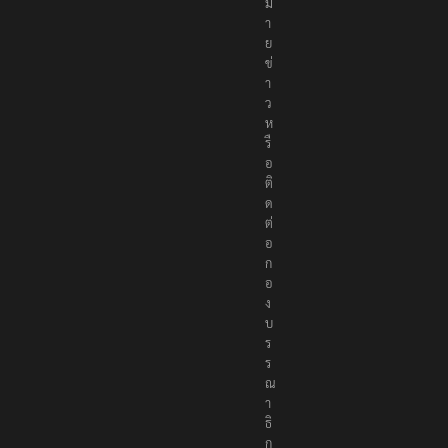
ม
า
ย
ข่
า
ว
ห
รื
อ
ติ
ด
ต่
อ
ก
อ
ง
บ
ร
ร
ณ
า
ธิ
ก