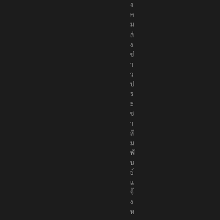
ง
ค
ม
ส่
ง
ข่
า
ว
ป
ร
ะ
ช
า
สั
ม
พั
น
ธ์
แ
จ้
ง
ห