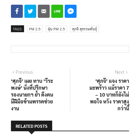
TAGS:
PM 2.5
ฝุ่น PM 2.5
ศุภจี สุธรรมพันธุ์
แนะแนว
Previous
Next
Previous
Next
post:
post:
‘ศุภจี’ เผย ทาบ ‘วีระ
‘ศุภจี’ แจง ราคา
เรื่อง
พงษ์’ นั่งที่ปรึกษา
มะพร้าว แม้ราคา 7
รองนายกฯ ย้ำ ดึงคน
– 10 บาทก็ยังไม่
มีฝีมือข้ามพรรคช่วย
พอใจ หวัง ราคาสูง
งาน
กว่านี้
RELATED POSTS