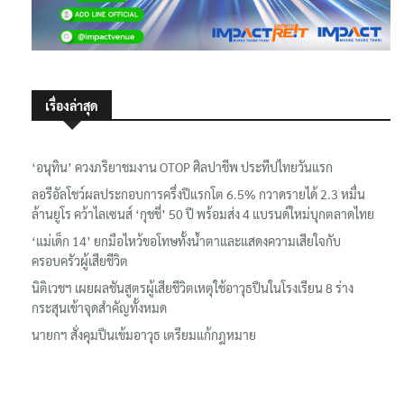
เรื่องล่าสุด
‘อนุทิน’ ควงภริยาชมงาน OTOP ศิลปาชีพ ประทีปไทยวันแรก
ลอรีอัลโชว์ผลประกอบการครึ่งปีแรกโต 6.5% กวาดรายได้ 2.3 หมื่น
ล้านยูโร คว้าไลเซนส์ ‘กุชชี่’ 50 ปี พร้อมส่ง 4 แบรนด์ใหม่บุกตลาดไทย
‘แม่เด็ก 14’ ยกมือไหว้ขอโทษทั้งน้ำตาและแสดงความเสียใจกับ
ครอบครัวผู้เสียชีวิต
นิติเวชฯ เผยผลชันสูตรผู้เสียชีวิตเหตุใช้อาวุธปืนในโรงเรียน 8 ร่าง
กระสุนเข้าจุดสำคัญทั้งหมด
นายกฯ สั่งคุมปืนเข้มอาวุธ เตรียมแก้กฎหมาย