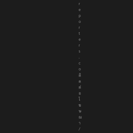
r
e
p
o
r
t
e
r
s
.
c
o
ติ
ด
ต่
อ
โ
ฆ
ษ
ณ
า
/