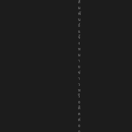
สั
ม
พั
น
ธ์
แ
จ้
ง
ห
ม
า
ย
ข่
า
ว
ห
รื
อ
ติ
ด
ต่
อ
ก