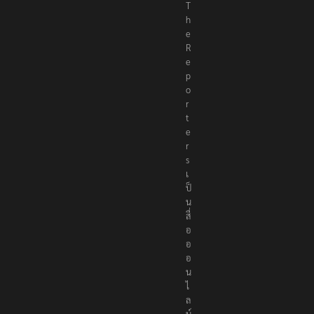
T
h
e
R
e
p
o
r
t
e
r
s
เ
ป็
น
สื่
อ
อ
อ
น
ไ
ล
น์