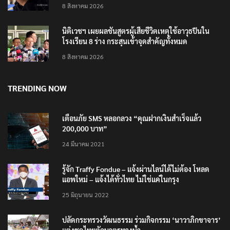
8 สิงหาคม 2026
นิติเวชฯ เผยผลชันสูตรผู้เสียชีวิตเหตุใช้อาวุธปืนใน
โรงเรียน 8 ร่าง กระสุนเข้าจุดสำคัญทั้งหมด
8 สิงหาคม 2026
TRENDING NOW
เตือนภัย SMS หลอกลวง “คุณฝากเงินสำเร็จแล้ว
200,000 บาท”
24 มีนาคม 2021
รู้จัก Traffy Fondue – แจ้งผ่านไลน์ได้ไม่ต้อง โหลด
แอพใหม่ – แจ้งได้ทั่วไทย ไม่ใช่แค่ในกรุง
25 มิถุนายน 2022
ปลัดกระทรวงวัฒนธรรม ร่วมกิจกรรม ‘นาวาภิกขาจาร’