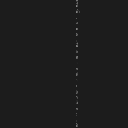
ที่
นำ
เ
ส
น
อ
เ
นื้
อ
ห
า
อ
ย่
า
ง
ถู
ก
ต้
อ
ง
เ
ป็