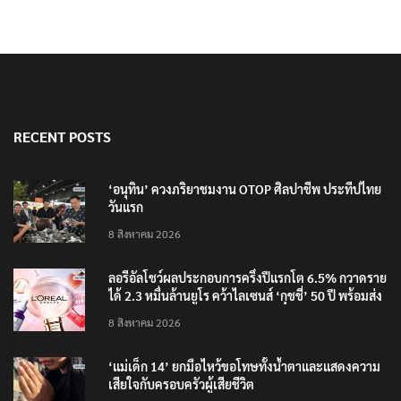
RECENT POSTS
‘อนุทิน’ ควงภริยาชมงาน OTOP ศิลปาชีพ ประทีปไทย
วันแรก
8 สิงหาคม 2026
ลอรีอัลโชว์ผลประกอบการครึ่งปีแรกโต 6.5% กวาดราย
ได้ 2.3 หมื่นล้านยูโร คว้าไลเซนส์ ‘กุชชี่’ 50 ปี พร้อมส่ง
4 แบรนด์ใหม่บุกตลาดไทย
8 สิงหาคม 2026
‘แม่เด็ก 14’ ยกมือไหว้ขอโทษทั้งน้ำตาและแสดงความ
เสียใจกับครอบครัวผู้เสียชีวิต