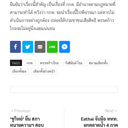
ยืนยันว่าเรื่องนี้สำคัญ เป็นเรื่องที่ กกต. มีอำนาจตามกฎหมายที่
สามารถทำได้ หวังว่า กกต. จะนำเรื่องนี้ไปพิจารณา แต่หากไม่
ดำเนินการอย่างถูกต้อง ปล่อยให้ประชาชนเสียสิทธิ พรรคก้าว
ไกลจะไม่อยู่นิ่งเฉยแน่นอน
TAGS:
กกต.
พรรคก้าวไกล
รังสิมันต์ โรม
สนามเลือกตั้ง
เลือกตั้ง66
เลือกตั้งล่วงหน้า
แนะแนว
Previous
Next
Previous
Next
post:
post:
‘ชูวิทย์’ ยื่น สภา
Eathai จับมือ ททท.
เรื่อง
ทนายความฯ สอบ
ยกตลาดน้ำ 4 ภาค