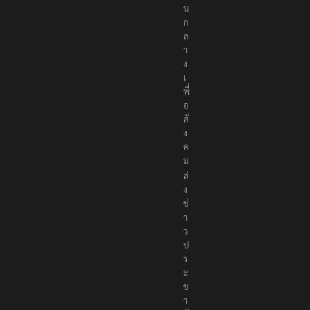
น
ก
ล
า
ง
เ
พื่
อ
สั
ง
ค
ม
ส่
ง
ข่
า
ว
ป
ร
ะ
ช
า