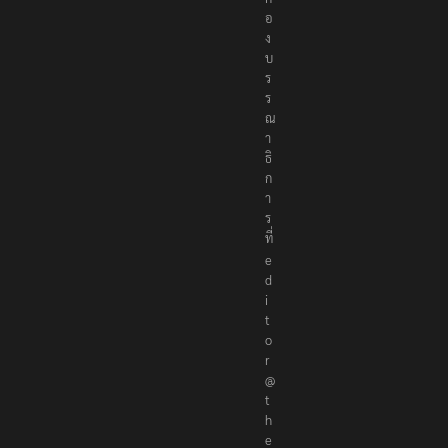
อ
ง
บ
ร
ร
ณ
า
ธิ
ก
า
ร
ที่
e
d
i
t
o
r
@
t
h
e