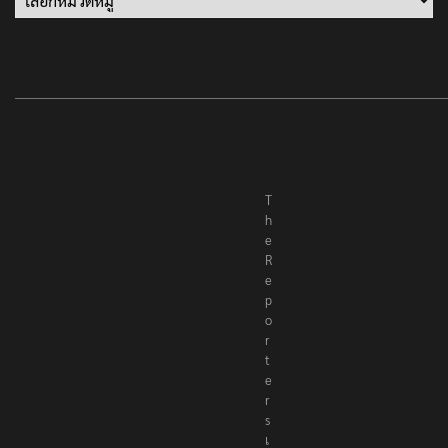
T
h
e
R
e
p
o
r
t
e
r
s
เ