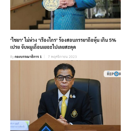
‘ไชยา​‘ ไม่ห่วง​ ‘เรืองไกร’​ ร้องสอบภรรยาถือหุ้น​ เกิน​ 5%
เปรย​ จับหมูเถื่อนเยอะไปเลยสะดุด​
By
กองบรรณาธิการ 1
7 พฤศจิกายน 2023