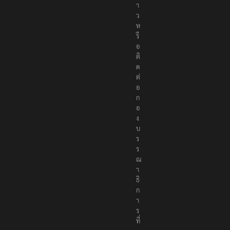
า
ว
ห
รื
อ
ติ
ด
ต่
อ
ก
อ
ง
บ
ร
ร
ณ
า
ธิ
ก
า
ร
ที่