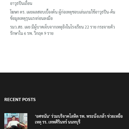
อาวุธปืนเถื่อน
โฆษก ตร. เผยผลสอบเบื้องต้น ผู้ก่อเหตุชอบเล่นเกมใช้อาวุธปืน-ค้น
ข้อมูลเหตุรุนแรงก่อนลงมือ
รมว.สธ. เผย มีผู้บาดเจ็บจากเหตุยิงในโรงเรียน 22 ราย กระจายตัว
รักษาใน 6 รพ. วิกฤต 9 ราย
RECENT POSTS
‘ยศชนัน’ ร่วมบริจาคโลหิต รพ. พระนั่งเกล้า ช่วยเหยื่อ
เหตุ รร. เทพศิรินทร์ นนทบุรี