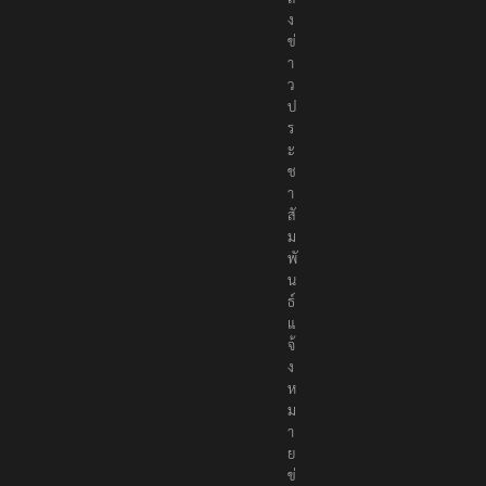
ง
ข่
า
ว
ป
ร
ะ
ช
า
สั
ม
พั
น
ธ์
แ
จ้
ง
ห
ม
า
ย
ข่