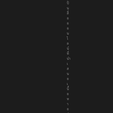
ป็
น
สื่
อ
อ
อ
น
ไ
ล
น์
ที่
นำ
เ
ส
น
อ
เ
นื้
อ
ห
า
อ