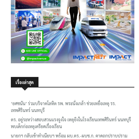
เรื่องล่าสุด
‘ยศชนัน’ ร่วมบริจาคโลหิต รพ. พระนั่งเกล้า ช่วยเหยื่อเหตุ รร.
เทพศิรินทร์ นนทบุรี
ตร. อยู่ระหว่างสอบสวนแรงจูงใจ เหตุยิงในโรงเรียนเทพศิรินทร์ นนทบุรี
พบเด็กก่อเหตุเครียดเรื่องเรียน
นายกฯ กลับเข้าทำเนียบฯ พร้อม ผบ.ตร.-ผบช.ก. คาดถกปราบปราม