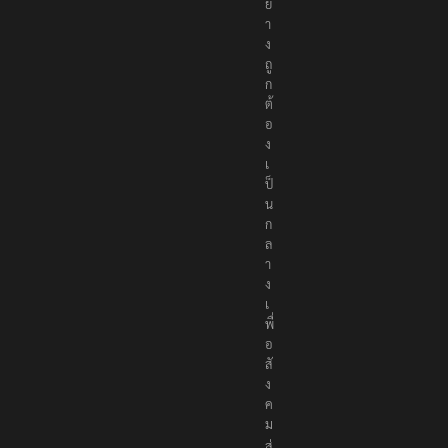
ย่
า
ง
ถู
ก
ต้
อ
ง
เ
ป็
น
ก
ล
า
ง
เ
พื่
อ
สั
ง
ค
ม
ส่