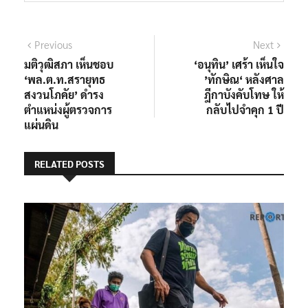
แนะแนว
Previous
Next
Previous
Next
post:
post:
มติวุฒิสภา เห็นชอบ
‘อนุทิน’ เศร้า เห็นใจ
เรื่อง
‘พล.ต.ท.สรายุทธ
’ทักษิณ‘ หลังศาล
สงวนโภคัย’ ดำรง
ฎีกาบังคับโทษ ให้
ตำแหน่งผู้ตรวจการ
กลับไปจำคุก 1 ปี
แผ่นดิน
RELATED POSTS