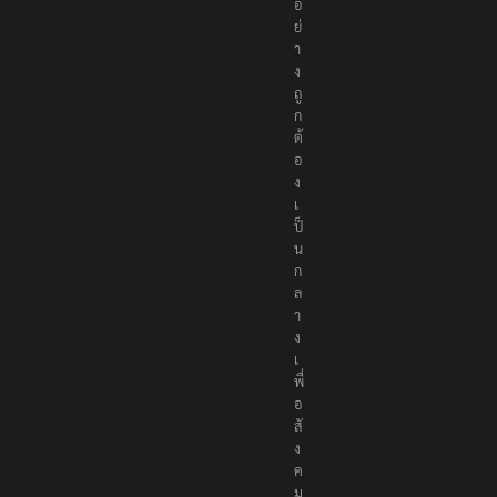
อ
ย่
า
ง
ถู
ก
ต้
อ
ง
เ
ป็
น
ก
ล
า
ง
เ
พื่
อ
สั
ง
ค
ม