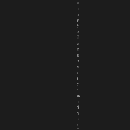
ข่
า
ว
ห
รื
อ
ติ
ด
ต่
อ
ก
อ
ง
บ
ร
ร
ณ
า
ธิ
ก
า
ร