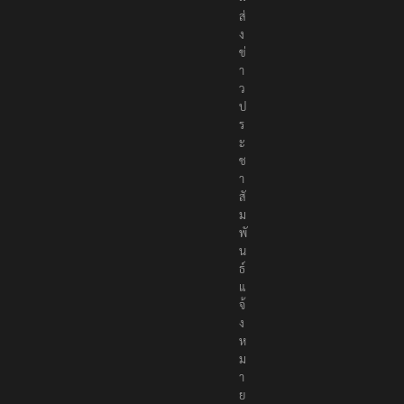
ส่
ง
ข่
า
ว
ป
ร
ะ
ช
า
สั
ม
พั
น
ธ์
แ
จ้
ง
ห
ม
า
ย