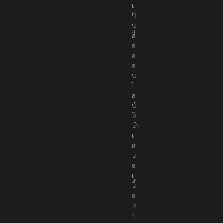
เ
ป็
น
สื่
อ
อ
อ
น
ไ
ล
น์
ที่
นำ
เ
ส
น
อ
เ
นื้
อ
ห
า