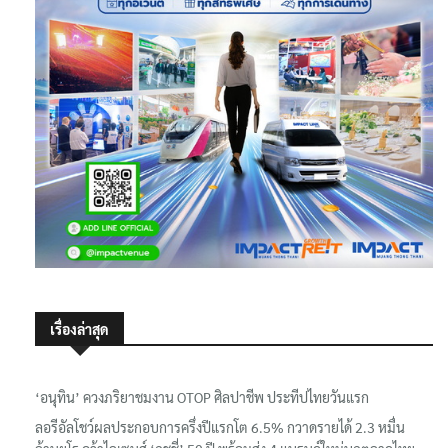
เรื่องล่าสุด
‘อนุทิน’ ควงภริยาชมงาน OTOP ศิลปาชีพ ประทีปไทยวันแรก
ลอรีอัลโชว์ผลประกอบการครึ่งปีแรกโต 6.5% กวาดรายได้ 2.3 หมื่น