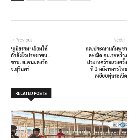
แนะแนว
Previous
Next
Previous
Next
post:
post:
‘ภูมิธรรม​‘ เยี่ยมให้
กต.ประณามกัมพูชา
เรื่อง
กำลังใจ​ประชาชน​ -​
ละเมิด กม.ระหว่าง
ชรบ.​ อ.พนมดงรัก​
ประเทศร้ายแรงครั้ง
จ.สุรินทร์​
ที่ 3 หลังทหารไทย
เหยียบทุ่นระเบิด
RELATED POSTS