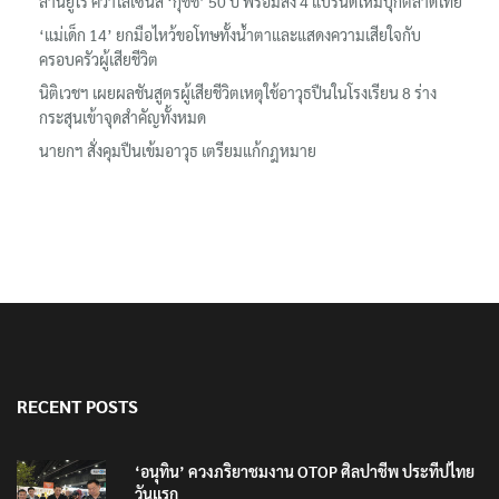
ล้านยูโร คว้าไลเซนส์ ‘กุชชี่’ 50 ปี พร้อมส่ง 4 แบรนด์ใหม่บุกตลาดไทย
‘แม่เด็ก 14’ ยกมือไหว้ขอโทษทั้งน้ำตาและแสดงความเสียใจกับ
ครอบครัวผู้เสียชีวิต
นิติเวชฯ เผยผลชันสูตรผู้เสียชีวิตเหตุใช้อาวุธปืนในโรงเรียน 8 ร่าง
กระสุนเข้าจุดสำคัญทั้งหมด
นายกฯ สั่งคุมปืนเข้มอาวุธ เตรียมแก้กฎหมาย
RECENT POSTS
‘อนุทิน’ ควงภริยาชมงาน OTOP ศิลปาชีพ ประทีปไทย
วันแรก